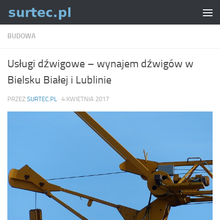
Skip to content
BUDOWA
Usługi dźwigowe – wynajem dźwigów w
Bielsku Białej i Lublinie
PRZEZ
SURTEC.PL
·
4 KWIETNIA 2017