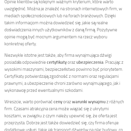
Opinie klientów są kolejnym ważnym kryterium, które warto
uwzględnić. Można je znaleźć na stronach internetowych firm, w
mediach społecznościowych lub na forach branżowych. Dzięki
takim informacjom można dowiedzieć się, jakie są realne
doświadczenia innych użytkowników z daną firmą. Pozytywne
opinie mogą być mocnym argumentem na rzecz wyboru
konkretnej oferty.
Niezwykle istotne jest także, aby firma wynajmująca dźwigi
posiadała odpowiednie
certyfikaty
oraz
ubezpieczenia
. Pracując z
wysokimi maszynami, bezpieczeństwo powinno być priorytetem.
Certyfikaty potwierdzają zgodność z normami oraz regulacjami
prawnymi, a ubezpieczenie chroni zarówno wynajmującego, jak i
wykonawcę przed ewentualnymi szkodami.
Wreszcie, warto porównać
ceny
oraz
warunki wynajmu
z różnych
firm. Czasami atrakcyjna cena może wiązać się z ukrytymi
kosztami, w związku z czym należy upewnić się, że oferta jest
przejrzysta. Dobrze jest także dowiedzieć się, czy firma oferuje
dodatkowe usługi, takie jak transport dźwigów na plac budowy, co