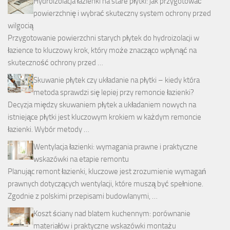
Hydroizolacja łazienki na stare płytki: jak przygotować
powierzchnię i wybrać skuteczny system ochrony przed
wilgocią
Przygotowanie powierzchni starych płytek do hydroizolacji w
łazience to kluczowy krok, który może znacząco wpłynąć na
skuteczność ochrony przed …
Skuwanie płytek czy układanie na płytki – kiedy która
metoda sprawdzi się lepiej przy remoncie łazienki?
Decyzja między skuwaniem płytek a układaniem nowych na
istniejące płytki jest kluczowym krokiem w każdym remoncie
łazienki. Wybór metody …
Wentylacja łazienki: wymagania prawne i praktyczne
wskazówki na etapie remontu
Planując remont łazienki, kluczowe jest zrozumienie wymagań
prawnych dotyczących wentylacji, które muszą być spełnione.
Zgodnie z polskimi przepisami budowlanymi, …
Koszt ściany nad blatem kuchennym: porównanie
materiałów i praktyczne wskazówki montażu