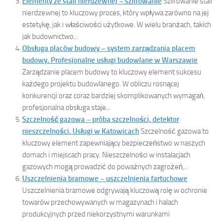
Elementy ze stali nierdzewnej – szlifowanie
Szlifowanie stali
nierdzewnej to kluczowy proces, który wpływa zarówno na jej
estetykę, jak i właściwości użytkowe. W wielu branżach, takich
jak budownictwo...
Obsługa placów budowy – system zarządzania placem
budowy. Profesjonalne usługi budowlane w Warszawie
Zarządzanie placem budowy to kluczowy element sukcesu
każdego projektu budowlanego. W obliczu rosnącej
konkurencji oraz coraz bardziej skomplikowanych wymagań,
profesjonalna obsługa staje...
Szczelność gazowa – próba szczelności, detektor
nieszczelności. Usługi w Katowicach
Szczelność gazowa to
kluczowy element zapewniający bezpieczeństwo w naszych
domach i miejscach pracy. Nieszczelności w instalacjach
gazowych mogą prowadzić do poważnych zagrożeń,...
Uszczelnienia bramowe – uszczelnienia fartuchowe
Uszczelnienia bramowe odgrywają kluczową rolę w ochronie
towarów przechowywanych w magazynach i halach
produkcyjnych przed niekorzystnymi warunkami