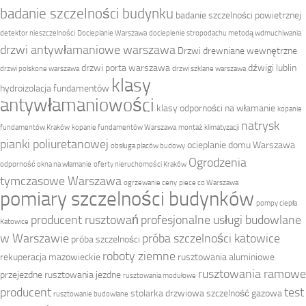
badanie szczelności budynku
badanie szczelności powietrznej
detektor nieszczelności
Docieplanie Warszawa
docieplenie stropodachu metodą wdmuchiwania
drzwi antywłamaniowe warszawa
Drzwi drewniane wewnętrzne
drzwi porta warszawa
dźwigi lublin
drzwi polskone warszawa
drzwi szklane warszawa
klasy
hydroizolacja fundamentów
antywłamaniowości
klasy odporności na włamanie
kopanie
natrysk
fundamentów Kraków
kopanie fundamentów Warszawa
montaż klimatyzacji
pianki poliuretanowej
ocieplanie domu Warszawa
obsługa placów budowy
Ogrodzenia
odporność okna na włamanie
oferty nieruchomości Kraków
tymczasowe Warszawa
ogrzewanie ceny
piece co Warszawa
pomiary szczelności budynków
pompy ciepła
producent rusztowań
profesjonalne usługi budowlane
Katowice
w Warszawie
próba szczelności katowice
próba szczelności
roboty ziemne
rekuperacja mazowieckie
rusztowania aluminiowe
rusztowania ramowe
przejezdne
rusztowania jezdne
rusztowania modułowe
producent
test
stolarka drzwiowa
szczelność gazowa
rusztowanie budowlane