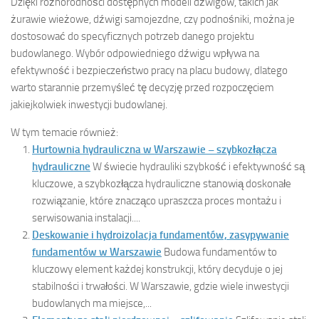
Dzięki różnorodności dostępnych modeli dźwigów, takich jak
żurawie wieżowe, dźwigi samojezdne, czy podnośniki, można je
dostosować do specyficznych potrzeb danego projektu
budowlanego. Wybór odpowiedniego dźwigu wpływa na
efektywność i bezpieczeństwo pracy na placu budowy, dlatego
warto starannie przemyśleć tę decyzję przed rozpoczęciem
jakiejkolwiek inwestycji budowlanej.
W tym temacie również:
Hurtownia hydrauliczna w Warszawie – szybkozłącza
hydrauliczne
W świecie hydrauliki szybkość i efektywność są
kluczowe, a szybkozłącza hydrauliczne stanowią doskonałe
rozwiązanie, które znacząco upraszcza proces montażu i
serwisowania instalacji....
Deskowanie i hydroizolacja fundamentów, zasypywanie
fundamentów w Warszawie
Budowa fundamentów to
kluczowy element każdej konstrukcji, który decyduje o jej
stabilności i trwałości. W Warszawie, gdzie wiele inwestycji
budowlanych ma miejsce,...