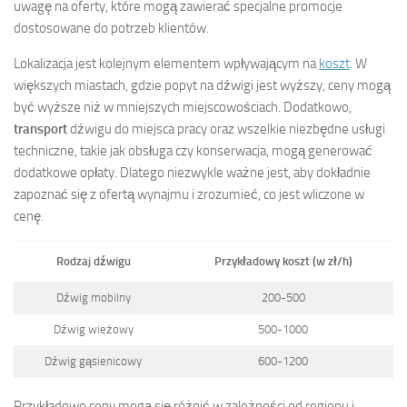
uwagę na oferty, które mogą zawierać specjalne promocje
dostosowane do potrzeb klientów.
Lokalizacja jest kolejnym elementem wpływającym na
koszt
. W
większych miastach, gdzie popyt na dźwigi jest wyższy, ceny mogą
być wyższe niż w mniejszych miejscowościach. Dodatkowo,
transport
dźwigu do miejsca pracy oraz wszelkie niezbędne usługi
techniczne, takie jak obsługa czy konserwacja, mogą generować
dodatkowe opłaty. Dlatego niezwykle ważne jest, aby dokładnie
zapoznać się z ofertą wynajmu i zrozumieć, co jest wliczone w
cenę.
Rodzaj dźwigu
Przykładowy koszt (w zł/h)
Dźwig mobilny
200-500
Dźwig wieżowy
500-1000
Dźwig gąsienicowy
600-1200
Przykładowe ceny mogą się różnić w zależności od regionu i