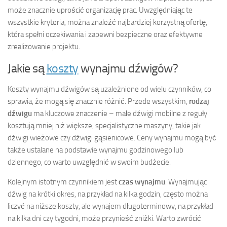
może znacznie uprościć organizację prac. Uwzględniając te
wszystkie kryteria, można znaleźć najbardziej korzystną ofertę,
która spełni oczekiwania i zapewni bezpieczne oraz efektywne
zrealizowanie projektu.
Jakie są
koszty
wynajmu dźwigów?
Koszty wynajmu dźwigów są uzależnione od wielu czynników, co
sprawia, że mogą się znacznie różnić. Przede wszystkim,
rodzaj
dźwigu
ma kluczowe znaczenie – małe dźwigi mobilne z reguły
kosztują mniej niż większe, specjalistyczne maszyny, takie jak
dźwigi wieżowe czy dźwigi gąsienicowe. Ceny wynajmu mogą być
także ustalane na podstawie wynajmu godzinowego lub
dziennego, co warto uwzględnić w swoim budżecie.
Kolejnym istotnym czynnikiem jest
czas wynajmu
. Wynajmując
dźwig na krótki okres, na przykład na kilka godzin, często można
liczyć na niższe koszty, ale wynajem długoterminowy, na przykład
na kilka dni czy tygodni, może przynieść zniżki. Warto zwrócić