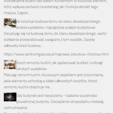
Wykończenie ściany nad blatem kuchennym to kluczowy element,
który wpływa zarówno na estetykę, jak i funkcjonalność tego
miejsca. Często …
Ile kosztuje budowa domu do stanu deweloperskiego:
analiza wydatków i najczęstsze pułapki budżetowe
Decydując się na budowę domu do stanu deweloperskiego, warto
dokładnie przeanalizować związane z tym wydatki. Zwykle
całkowity koszt budowy …
https://www.centrumgazowe.pl/naprawa-piecykow-chorzow.html
Koszt remontu kuchni: jak zaplanować budżet i uniknąć
ukrytych wydatków
Planując remont kuchni, kluczowym aspektem jest zrozumienie,
jakie elementy wchodzą w skład całkowitych kosztów. Koszt
remontu kuchni obejmuje nie …
Gdy budynek jest nieszczelny – badanie szczelności
powietrznej budynku. Docieplenie stropodachu metodą
wdmuchiwania