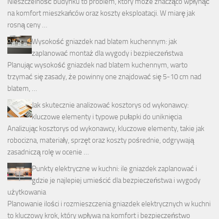
Nieszczelność budynku to problem, który może znacząco wpłynąć
na komfort mieszkańców oraz koszty eksploatacji. W miarę jak
rosną ceny …
Wysokość gniazdek nad blatem kuchennym: jak
zaplanować montaż dla wygody i bezpieczeństwa
Planując wysokość gniazdek nad blatem kuchennym, warto
trzymać się zasady, że powinny one znajdować się 5-10 cm nad
blatem, …
Jak skutecznie analizować kosztorys od wykonawcy:
kluczowe elementy i typowe pułapki do uniknięcia
Analizując kosztorys od wykonawcy, kluczowe elementy, takie jak
robocizna, materiały, sprzęt oraz koszty pośrednie, odgrywają
zasadniczą rolę w ocenie …
Punkty elektryczne w kuchni: ile gniazdek zaplanować i
gdzie je najlepiej umieścić dla bezpieczeństwa i wygody
użytkowania
Planowanie ilości i rozmieszczenia gniazdek elektrycznych w kuchni
to kluczowy krok, który wpływa na komfort i bezpieczeństwo