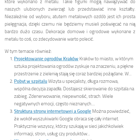
które wykonano z metalu. Takie figurki mogą nawiązywać do
naszych ulubionych zwierząt lub przedstawiać inne kształty.
Niezależnie od wyboru, atutem metalowych ozdób jest ich prosta
pielęgnacja, dzięki czemu nie będziemy musieli poświęcać na nią
bardzo dużo czasu. Dekoracje domowe i ogrodowe wykonane z
metalu to coś, co zdecydowanie warto polecić.
W tym temacie również:
Projektowanie ogrodów Kraków
Kraków to miasto, w którym
sztuka projektowania ogrodów zyskuje na znaczeniu, a piękne
przestrzenie z zielenią stają się coraz bardziej pożądane. W...
Pobyt w szpitalu
Wizyta u specjalisty, długa rozmowa,
wspólna decyzja zapadła. Dostajesz skierowanie do szpitala na
zabieg. Zdenerwowanie, niepewność, strach. Wiele
negatywnych emocji, często nieznanych....
Struktura strony internetowej a Google
Można powiedzieć,
że wokół wyszukiwarki Google obraca się cały internet.
Praktycznie wszyscy, którzy szukają w sieci jakichkolwiek
informacji, stron, usług czy produktów...