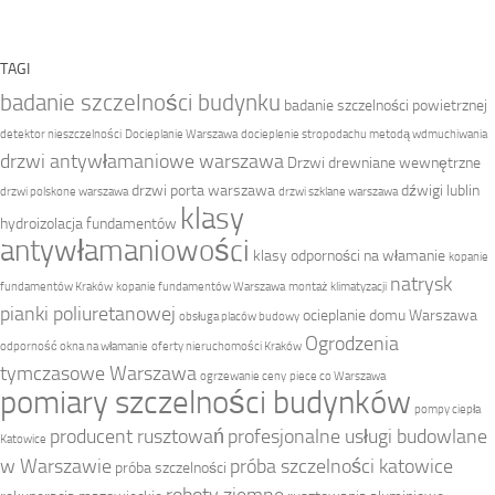
TAGI
badanie szczelności budynku
badanie szczelności powietrznej
detektor nieszczelności
Docieplanie Warszawa
docieplenie stropodachu metodą wdmuchiwania
drzwi antywłamaniowe warszawa
Drzwi drewniane wewnętrzne
drzwi porta warszawa
dźwigi lublin
drzwi polskone warszawa
drzwi szklane warszawa
klasy
hydroizolacja fundamentów
antywłamaniowości
klasy odporności na włamanie
kopanie
natrysk
fundamentów Kraków
kopanie fundamentów Warszawa
montaż klimatyzacji
pianki poliuretanowej
ocieplanie domu Warszawa
obsługa placów budowy
Ogrodzenia
odporność okna na włamanie
oferty nieruchomości Kraków
tymczasowe Warszawa
ogrzewanie ceny
piece co Warszawa
pomiary szczelności budynków
pompy ciepła
producent rusztowań
profesjonalne usługi budowlane
Katowice
w Warszawie
próba szczelności katowice
próba szczelności
roboty ziemne