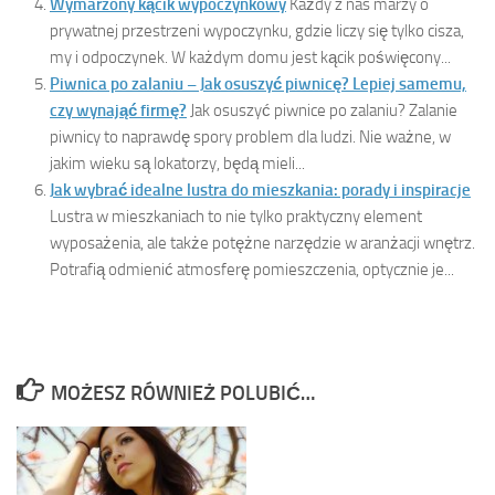
Wymarzony kącik wypoczynkowy
Każdy z nas marzy o
prywatnej przestrzeni wypoczynku, gdzie liczy się tylko cisza,
my i odpoczynek. W każdym domu jest kącik poświęcony...
Piwnica po zalaniu – Jak osuszyć piwnicę? Lepiej samemu,
czy wynająć firmę?
Jak osuszyć piwnice po zalaniu? Zalanie
piwnicy to naprawdę spory problem dla ludzi. Nie ważne, w
jakim wieku są lokatorzy, będą mieli...
Jak wybrać idealne lustra do mieszkania: porady i inspiracje
Lustra w mieszkaniach to nie tylko praktyczny element
wyposażenia, ale także potężne narzędzie w aranżacji wnętrz.
Potrafią odmienić atmosferę pomieszczenia, optycznie je...
MOŻESZ RÓWNIEŻ POLUBIĆ…