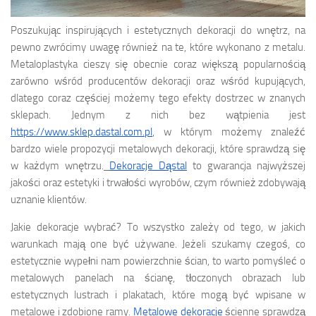
Poszukując inspirujących i estetycznych dekoracji do wnętrz, na
pewno zwrócimy uwagę również na te, które wykonano z metalu.
Metaloplastyka cieszy się obecnie coraz większą popularnością
zarówno wśród producentów dekoracji oraz wśród kupujących,
dlatego coraz częściej możemy tego efekty dostrzec w znanych
sklepach. Jednym z nich bez wątpienia jest
https://www.sklep.dastal.com.pl
, w którym możemy znaleźć
bardzo wiele propozycji metalowych dekoracji, które sprawdzą się
w każdym wnętrzu.
Dekoracje Dąstal
to gwarancja najwyższej
jakości oraz estetyki i trwałości wyrobów, czym również zdobywają
uznanie klientów.
Jakie dekoracje wybrać? To wszystko zależy od tego, w jakich
warunkach mają one być używane. Jeżeli szukamy czegoś, co
estetycznie wypełni nam powierzchnie ścian, to warto pomyśleć o
metalowych panelach na ścianę, tłoczonych obrazach lub
estetycznych lustrach i plakatach, które mogą być wpisane w
metalowe i zdobione ramy.
Metalowe dekoracje
ścienne sprawdzą