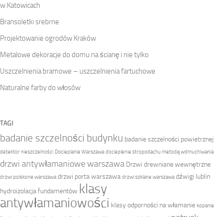
w Katowicach
Bransoletki srebrne
Projektowanie ogrodów Kraków
Metalowe dekoracje do domu na ścianę i nie tylko
Uszczelnienia bramowe – uszczelnienia fartuchowe
Naturalne farby do włosów
TAGI
badanie szczelności budynku
badanie szczelności powietrznej
detektor nieszczelności
Docieplanie Warszawa
docieplenie stropodachu metodą wdmuchiwania
drzwi antywłamaniowe warszawa
Drzwi drewniane wewnętrzne
drzwi porta warszawa
dźwigi lublin
drzwi polskone warszawa
drzwi szklane warszawa
klasy
hydroizolacja fundamentów
antywłamaniowości
klasy odporności na włamanie
kopanie