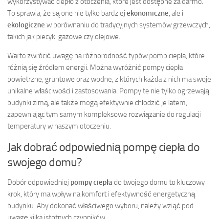
wykorzystywać ciepło z otoczenia, które jest dostępne za darmo.
To sprawia, że są one nie tylko bardziej
ekonomiczne
, ale i
ekologiczne
w porównaniu do tradycyjnych systemów grzewczych,
takich jak piecyki gazowe czy olejowe.
Warto zwrócić uwagę na różnorodność typów pomp ciepła, które
różnią się źródłem energii. Można wyróżnić pompy ciepła
powietrzne, gruntowe oraz wodne, z których każda z nich ma swoje
unikalne właściwości i zastosowania. Pompy te nie tylko ogrzewają
budynki zimą, ale także mogą efektywnie chłodzić je latem,
zapewniając tym samym kompleksowe rozwiązanie do regulacji
temperatury w naszym otoczeniu.
Jak dobrać odpowiednią pompę ciepła do
swojego domu?
Dobór odpowiedniej
pompy ciepła
do twojego domu to kluczowy
krok, który ma wpływ na komfort i efektywność energetyczną
budynku. Aby dokonać właściwego wyboru, należy wziąć pod
uwagę kilka istotnych czynników.