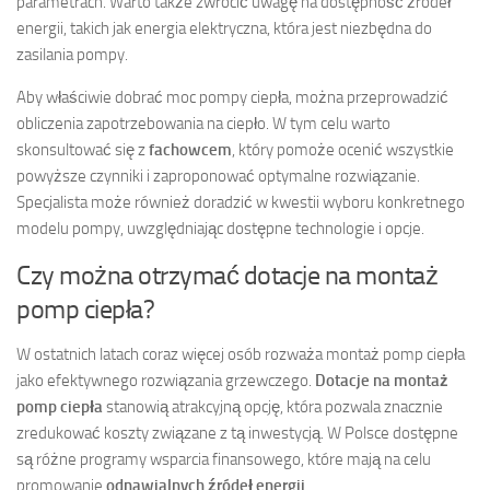
parametrach. Warto także zwrócić uwagę na dostępność źródeł
energii, takich jak energia elektryczna, która jest niezbędna do
zasilania pompy.
Aby właściwie dobrać moc pompy ciepła, można przeprowadzić
obliczenia zapotrzebowania na ciepło. W tym celu warto
skonsultować się z
fachowcem
, który pomoże ocenić wszystkie
powyższe czynniki i zaproponować optymalne rozwiązanie.
Specjalista może również doradzić w kwestii wyboru konkretnego
modelu pompy, uwzględniając dostępne technologie i opcje.
Czy można otrzymać dotacje na montaż
pomp ciepła?
W ostatnich latach coraz więcej osób rozważa montaż pomp ciepła
jako efektywnego rozwiązania grzewczego.
Dotacje na montaż
pomp ciepła
stanowią atrakcyjną opcję, która pozwala znacznie
zredukować koszty związane z tą inwestycją. W Polsce dostępne
są różne programy wsparcia finansowego, które mają na celu
promowanie
odnawialnych źródeł energii
.