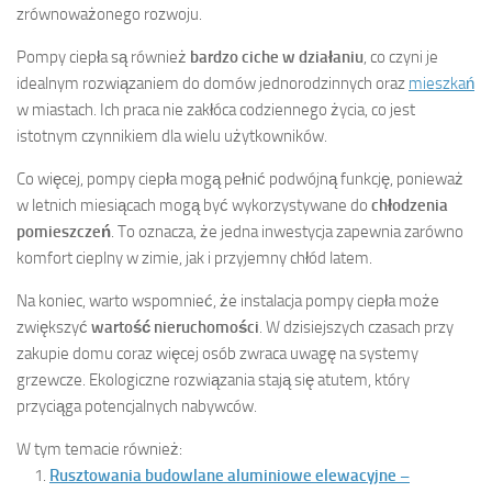
zrównoważonego rozwoju.
Pompy ciepła są również
bardzo ciche w działaniu
, co czyni je
idealnym rozwiązaniem do domów jednorodzinnych oraz
mieszkań
w miastach. Ich praca nie zakłóca codziennego życia, co jest
istotnym czynnikiem dla wielu użytkowników.
Co więcej, pompy ciepła mogą pełnić podwójną funkcję, ponieważ
w letnich miesiącach mogą być wykorzystywane do
chłodzenia
pomieszczeń
. To oznacza, że jedna inwestycja zapewnia zarówno
komfort cieplny w zimie, jak i przyjemny chłód latem.
Na koniec, warto wspomnieć, że instalacja pompy ciepła może
zwiększyć
wartość nieruchomości
. W dzisiejszych czasach przy
zakupie domu coraz więcej osób zwraca uwagę na systemy
grzewcze. Ekologiczne rozwiązania stają się atutem, który
przyciąga potencjalnych nabywców.
W tym temacie również:
Rusztowania budowlane aluminiowe elewacyjne –