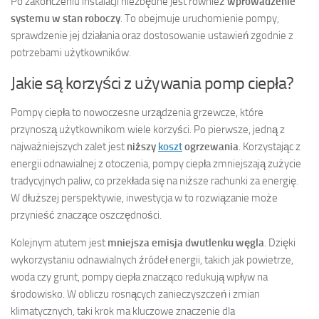
Po zakończeniu instalacji niezbędne jest również
wprowadzenie
systemu w stan roboczy
. To obejmuje uruchomienie pompy,
sprawdzenie jej działania oraz dostosowanie ustawień zgodnie z
potrzebami użytkowników.
Jakie są korzyści z używania pomp ciepła?
Pompy ciepła to nowoczesne urządzenia grzewcze, które
przynoszą użytkownikom wiele korzyści. Po pierwsze, jedną z
najważniejszych zalet jest
niższy
koszt
ogrzewania
. Korzystając z
energii odnawialnej z otoczenia, pompy ciepła zmniejszają zużycie
tradycyjnych paliw, co przekłada się na niższe rachunki za energię.
W dłuższej perspektywie, inwestycja w to rozwiązanie może
przynieść znaczące oszczędności.
Kolejnym atutem jest
mniejsza emisja dwutlenku węgla
. Dzięki
wykorzystaniu odnawialnych źródeł energii, takich jak powietrze,
woda czy grunt, pompy ciepła znacząco redukują wpływ na
środowisko. W obliczu rosnących zanieczyszczeń i zmian
klimatycznych, taki krok ma kluczowe znaczenie dla