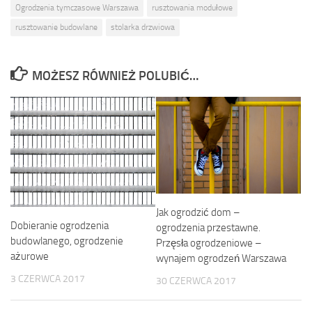
Ogrodzenia tymczasowe Warszawa
rusztowania modułowe
rusztowanie budowlane
stolarka drzwiowa
MOŻESZ RÓWNIEŻ POLUBIĆ…
Jak ogrodzić dom –
Dobieranie ogrodzenia
ogrodzenia przestawne.
budowlanego, ogrodzenie
Przęsła ogrodzeniowe –
ażurowe
wynajem ogrodzeń Warszawa
3 CZERWCA 2017
30 CZERWCA 2017