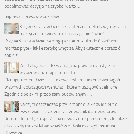
podejmować decyzje na szybko, warto …
naprawa piecykow wodzislaw
Krzywe ściany w łazience: skuteczne metody wyrównania i
praktyczne rozwiązania maskujące nierówności
Krzywe ściany w łazience mogą skutecznie utrudnić zarówno
montaż płytek, jak i estetykę wnętrza. Aby skutecznie poradzić
sobie z …
Wentylacja łazienki: wymagania prawne i praktyczne
wskazówki na etapie remontu
Planując remont łazienki, kluczowe jest zrozumienie wymagań
prawnych dotyczących wentylacji, które muszą być spełnione.
Zgodnie z polskimi przepisami budowlanymi, …
Na czym oszczędzać przy remoncie, a kiedy lepiej nie
ryzykować – praktyczny przewodnik dla inwestorów
Remont to nie tylko sposób na odświeżenie przestrzeni, ale także
czas, kiedy można łatwo wpaść w pułapki oszczędnościowe.
Kluczowe …