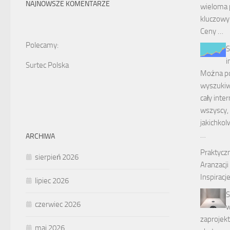
NAJNOWSZE KOMENTARZE
wieloma 
kluczowym
Ceny …
Polecamy:
S
i
Surtec Polska
Można po
wyszukiw
cały inte
wszyscy, 
jakichkol
…
ARCHIWA
Praktycz
sierpień 2026
Aranzacji
Inspiracj
lipiec 2026
S
czerwiec 2026
w
zaprojek
maj 2026