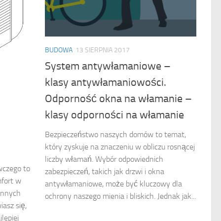
BUDOWA
13 SIERPNIA 2017
System antywłamaniowe –
klasy antywłamaniowości.
Odporność okna na włamanie –
klasy odporności na włamanie
Bezpieczeństwo naszych domów to temat,
który zyskuje na znaczeniu w obliczu rosnącej
liczby włamań. Wybór odpowiednich
wczego to
zabezpieczeń, takich jak drzwi i okna
fort w
antywłamaniowe, może być kluczowy dla
ennych
ochrony naszego mienia i bliskich. Jednak jak...
asz się,
jlepiej