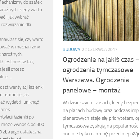
echanizmy do szafek
arożnych: kiedy warto
ać i jak wybrać
 rozwiązanie dla
tanawiasz się, czy warto
tować w mechanizmy
BUDOWA
22 CZERWCA 2017
k narożnych,
Ogrodzenie na jakiś czas 
 jest prosta: tak,
ogrodzenia tymczasowe
 jeśli chcesz
lnie …
Warszawa. Ogrodzenia
oszt wentylacji łazienki
panelowe – montaż
o remoncie: jak
ać wydatki i uniknąć
W dzisiejszych czasach, kiedy bezpi
ianek
na placach budowy oraz podczas imp
tylacji łazienki po
plenerowych staje się priorytetem, o
 może wynosić od 300
tymczasowe zyskują na popularności
0 zł, a jego ostateczna
one nie tylko ochronę przed niepoż