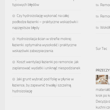
typowych błędów
Remon
Czy hydroizolację wykonać na całej
Remont
podłodze łazienki – praktyczne wskazówki i
Wokół
najczęstsze błędy
Hydroizolacja ścian w strefie mokrej
łazienki: optymalna wysokość i praktyczne
Sur Tec
wskazówki zabezpieczenia
Koszt wentylacji łazienki po remoncie: jak
zaplanować wydatki i uniknąć niespodzianek
PRZECZY
I
Jaki grunt wybrać pod folię w płynie w
k
łazience, by zapewnić trwałą i szczelną
materiałó
hydroizolację
krok po 
Decyzja 
kuchni cz