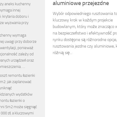
aluminiowe przejezdne
zy aneks kuchenny
ymaga innej
Wybór odpowiedniego rusztowania t
: kryteria doboru i
kluczowy krok w każdym projekcie
sze wyzwania przy
budowlanym, który może znacząco 
e
na bezpieczeństwo i efektywność pr
uchenny wymaga
rynku dostępne są różnorodne opcje, 
nej uwagi przy doborze
rusztowania jezdne czy aluminiowe, 
wentylacji, ponieważ
różnią się...
kcjonalność zależy od
anych urządzeń oraz
omieszczenia. …
oszt remontu łazienki
m2: jak zaplanować
 uniknąć
idzianych wydatków
ontu łazienki o
hni 5m2 może sięgnąć
 000 zł, a kluczowymi