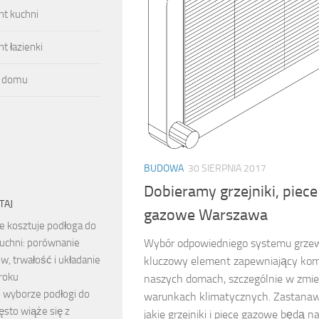
t kuchni
 łazienki
 domu
BUDOWA
30 SIERPNIA 2017
Dobieramy grzejniki, piece
TAJ
gazowe Warszawa
le kosztuje podłoga do
uchni: porównanie
Wybór odpowiedniego systemu grze
w, trwałość i układanie
kluczowy element zapewniający kom
kroku
naszych domach, szczególnie w zmi
o wyborze podłogi do
warunkach klimatycznych. Zastanawi
ęsto wiąże się z
jakie grzejniki i piece gazowe będą na