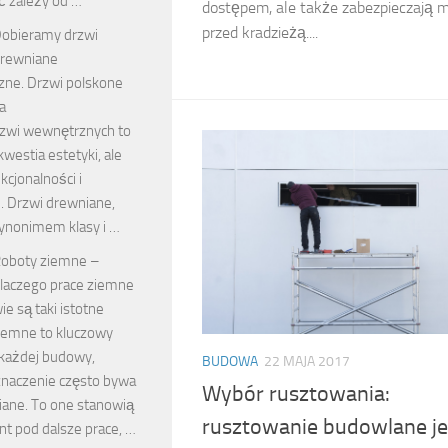
 zależy od …
dostępem, ale także zabezpieczają m
przed kradzieżą....
obieramy drzwi
rewniane
ne. Drzwi polskone
a
zwi wewnętrznych to
 kwestia estetyki, ale
kcjonalności i
. Drzwi drewniane,
ynonimem klasy i …
oboty ziemne –
laczego prace ziemne
e są taki istotne
iemne to kluczowy
każdej budowy,
BUDOWA
22 MAJA 2017
znaczenie często bywa
Wybór rusztowania:
iane. To one stanowią
rusztowanie budowlane je
t pod dalsze prace, …