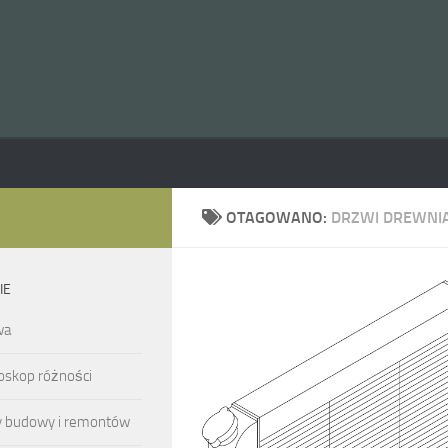
OTAGOWANO:
DRZWI DREWNI
IE
wa
oskop różności
y budowy i remontów