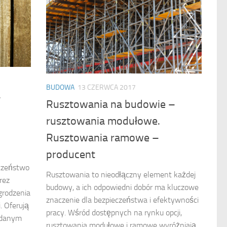
BUDOWA
13 CZERWCA 2017
–
Rusztowania na budowie –
rusztowania modułowe.
Rusztowania ramowe –
producent
eczeństwo
Rusztowania to nieodłączny element każdej
rez
budowy, a ich odpowiedni dobór ma kluczowe
grodzenia
znaczenie dla bezpieczeństwa i efektywności
. Oferują
pracy. Wśród dostępnych na rynku opcji,
ądanym
rusztowania modułowe i ramowe wyróżniają