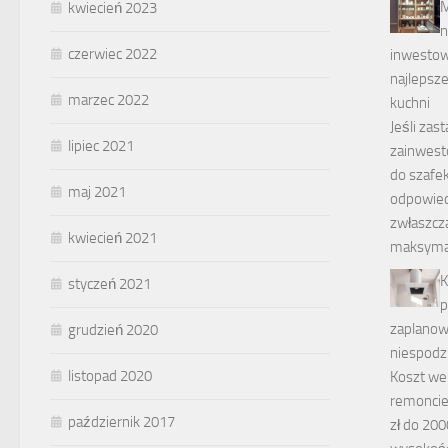
M
kwiecień 2023
n
czerwiec 2022
inwestow
najlepsze
marzec 2022
kuchni
Jeśli zas
lipiec 2021
zainwes
do szafe
maj 2021
odpowiedź
zwłaszcza
kwiecień 2021
maksyma
K
styczeń 2021
p
zaplanow
grudzień 2020
niespodz
listopad 2020
Koszt wen
remoncie
październik 2017
zł do 200