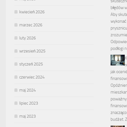
skuteczn
błędów 
kwiecień 2026
Aby skut
wykonać
marzec 2026
prysznicu
zrozumie
luty 2026
Odpowied
podłogi n
wrzesień 2025
K
styczeń 2025
r
jak oceni
czerwiec 2024
finansow
Opóźnien
maj 2024
mieszkan
poważny
lipiec 2023
finansow
znacząco
maj 2023
budżet. 