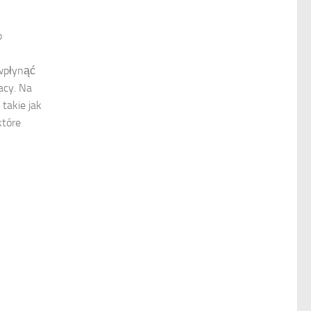
o
wpłynąć
acy. Na
takie jak
które