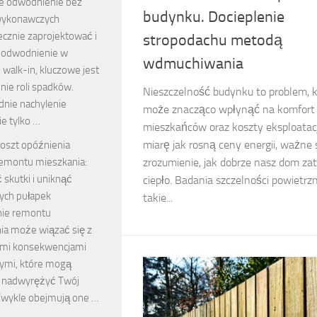
e odwodnienie bez
budynku. Docieplenie
wykonawczych
ecznie zaprojektować i
stropodachu metodą
 odwodnienie w
wdmuchiwania
 walk-in, kluczowe jest
nie roli spadków.
Nieszczelność budynku to problem, k
nie nachylenie
może znacząco wpłynąć na komfort
ie tylko …
mieszkańców oraz koszty eksploatacj
miarę jak rosną ceny energii, ważne s
oszt opóźnienia
emontu mieszkania:
zrozumienie, jak dobrze nasz dom za
ć skutki i uniknąć
ciepło. Badania szczelności powietrzn
ych pułapek
takie...
ie remontu
ia może wiązać się z
mi konsekwencjami
ymi, które mogą
 nadwyrężyć Twój
Zwykle obejmują one …