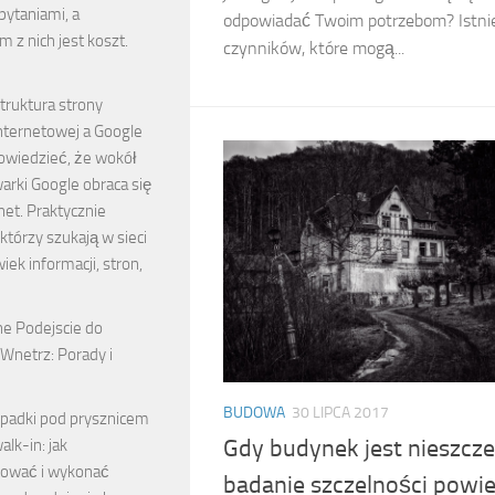
pytaniami, a
odpowiadać Twoim potrzebom? Istnie
 z nich jest koszt.
czynników, które mogą...
truktura strony
nternetowej a Google
wiedzieć, że wokół
arki Google obraca się
rnet. Praktycznie
którzy szukają w sieci
wiek informacji, stron,
ne Podejscie do
 Wnetrz: Porady i
e
BUDOWA
30 LIPCA 2017
padki pod prysznicem
Gdy budynek jest nieszcze
alk-in: jak
tować i wykonać
badanie szczelności powie