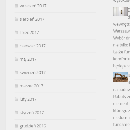
wysokość
wrzesień 2017
D
d
sierpień 2017
wewnętrz
Warszaw
lipiec 2017
Wybór dr
nie tylko
czerwiec 2017
także fun
komfortu
maj 2017
będące s
kwiecień 2017
R
d
marzec 2017
na budowi
Roboty z
luty 2017
element 
którego 
styczeń 2017
niedocen
fundamen
grudzień 2016