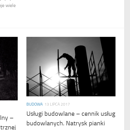
je wiele
BUDOWA
13 LIPCA 2017
Usługi budowlane – cennik usług
lny –
budowlanych. Natrysk pianki
trznej