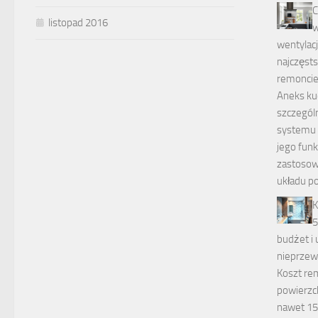
C
listopad 2016
w
wentylacji
najczęst
remonci
Aneks k
szczegól
systemu 
jego fun
zastosow
układu p
K
5
budżet i
nieprzew
Koszt rem
powierzc
nawet 15