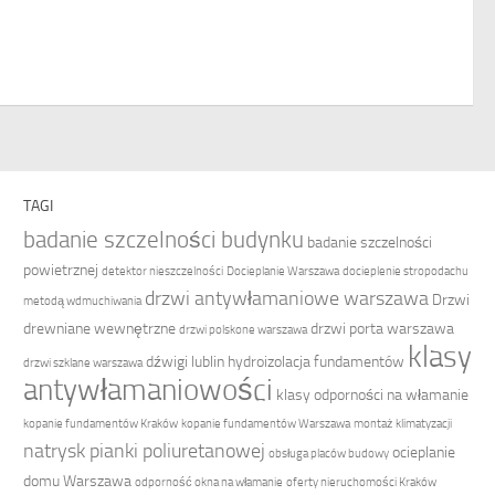
TAGI
badanie szczelności budynku
badanie szczelności
powietrznej
detektor nieszczelności
Docieplanie Warszawa
docieplenie stropodachu
drzwi antywłamaniowe warszawa
Drzwi
metodą wdmuchiwania
drewniane wewnętrzne
drzwi porta warszawa
drzwi polskone warszawa
klasy
dźwigi lublin
hydroizolacja fundamentów
drzwi szklane warszawa
antywłamaniowości
klasy odporności na włamanie
kopanie fundamentów Kraków
kopanie fundamentów Warszawa
montaż klimatyzacji
natrysk pianki poliuretanowej
ocieplanie
obsługa placów budowy
domu Warszawa
odporność okna na włamanie
oferty nieruchomości Kraków