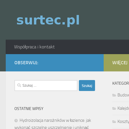
Skip to content
Współpraca i kontakt
OBSERWUJ:
WIĘCEJ
Szukaj:
KATEGOR
Budo
Kalejd
OSTATNIE WPISY
Hydroizolacja narożników w łazience: jak
Koszt
wykonać szczelne uszczelnienie i uniknąć