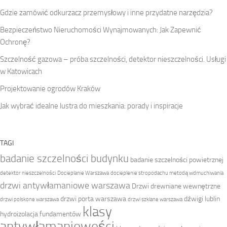
Gdzie zamówić odkurzacz przemysłowy i inne przydatne narzędzia?
Bezpieczeństwo Nieruchomości Wynajmowanych: Jak Zapewnić
Ochronę?
Szczelność gazowa – próba szczelności, detektor nieszczelności. Usługi
w Katowicach
Projektowanie ogrodów Kraków
Jak wybrać idealne lustra do mieszkania: porady i inspiracje
TAGI
badanie szczelności budynku
badanie szczelności powietrznej
detektor nieszczelności
Docieplanie Warszawa
docieplenie stropodachu metodą wdmuchiwania
drzwi antywłamaniowe warszawa
Drzwi drewniane wewnętrzne
drzwi porta warszawa
dźwigi lublin
drzwi polskone warszawa
drzwi szklane warszawa
klasy
hydroizolacja fundamentów
antywłamaniowości