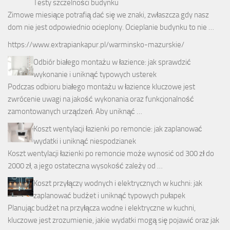
Testy szczelności budynku
Zimowe miesiące potrafią dać się we znaki, zwłaszcza gdy nasz
dom nie jest odpowiednio ocieplony. Ocieplanie budynku to nie …
https://www.extrapiankapur.pl/warminsko-mazurskie/
Odbiór białego montażu w łazience: jak sprawdzić
wykonanie i uniknąć typowych usterek
Podczas odbioru białego montażu w łazience kluczowe jest
zwrócenie uwagi na jakość wykonania oraz funkcjonalność
zamontowanych urządzeń. Aby uniknąć …
Koszt wentylacji łazienki po remoncie: jak zaplanować
wydatki i uniknąć niespodzianek
Koszt wentylacji łazienki po remoncie może wynosić od 300 zł do
2000 zł, a jego ostateczna wysokość zależy od …
Koszt przyłączy wodnych i elektrycznych w kuchni: jak
zaplanować budżet i uniknąć typowych pułapek
Planując budżet na przyłącza wodne i elektryczne w kuchni,
kluczowe jest zrozumienie, jakie wydatki mogą się pojawić oraz jak