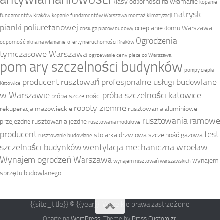
klasy odporności na włamanie
kopanie
natrysk
fundamentów Kraków
kopanie fundamentów Warszawa
montaż klimatyzacji
pianki poliuretanowej
ocieplanie domu Warszawa
obsługa placów budowy
Ogrodzenia
odporność okna na włamanie
oferty nieruchomości Kraków
tymczasowe Warszawa
ogrzewanie ceny
piece co Warszawa
pomiary szczelności budynków
pompy ciepła
producent rusztowań
profesjonalne usługi budowlane
Katowice
w Warszawie
próba szczelności katowice
próba szczelności
roboty ziemne
rekuperacja mazowieckie
rusztowania aluminiowe
rusztowania ramowe
przejezdne
rusztowania jezdne
rusztowania modułowe
producent
test
stolarka drzwiowa
szczelność gazowa
rusztowanie budowlane
szczelności budynków
wentylacja mechaniczna wrocław
Wynajem ogrodzeń Warszawa
wynajem
wynajem rusztowań warszawskich
sprzętu budowlanego
{{site_title}} © {{year}}. Wszelkie prawa zastrzeżone
Oparte na
WordPress
. Theme by
Press Customizr
.