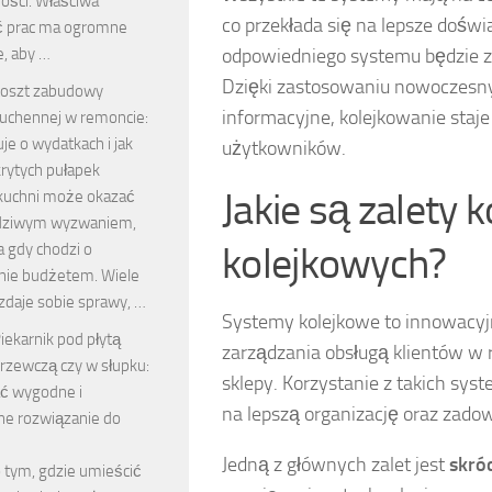
ości. Właściwa
co przekłada się na lepsze dośw
ć prac ma ogromne
odpowiedniego systemu będzie zal
e, aby …
Dzięki zastosowaniu nowoczesnych
oszt zabudowy
informacyjne, kolejkowanie staje 
uchennej w remoncie:
je o wydatkach i jak
użytkowników.
krytych pułapek
Jakie są zalety
uchni może okazać
wdziwym wyzwaniem,
kolejkowych?
a gdy chodzi o
nie budżetem. Wiele
zdaje sobie sprawy, …
Systemy kolejkowe to innowacyj
iekarnik pod płytą
zarządzania obsługą klientów w r
rzewczą czy w słupku:
sklepy. Korzystanie z takich sy
ać wygodne i
na lepszą organizację oraz zadow
ne rozwiązanie do
Jedną z głównych zalet jest
skró
o tym, gdzie umieścić