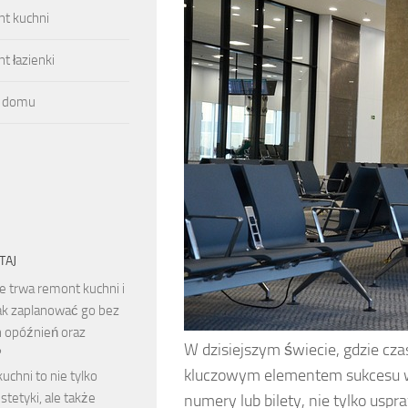
t kuchni
 łazienki
 domu
TAJ
le trwa remont kuchni i
ak zaplanować go bez
 opóźnień oraz
W dzisiejszym świecie, gdzie czas 
?
kluczowym elementem sukcesu wie
chni to nie tylko
stetyki, ale także
numery lub bilety, nie tylko uspr