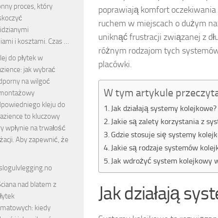
nny proces, który
poprawiają komfort oczekiwania 
skoczyć
ruchem w miejscach o dużym natęż
idzianymi
uniknąć frustracji związanej z d
iami i kosztami. Czas …
różnym rodzajom tych systemów,
lej do płytek w
placówki.
azience: jak wybrać
odporny na wilgoć
W tym artykule przeczyt
 montażowy
powiedniego kleju do
Jak działają systemy kolejkowe?
łazience to kluczowy
Jakie są zalety korzystania z s
ry wpłynie na trwałość
Gdzie stosuje się systemy kolej
nżacji. Aby zapewnić, że
Jakie są rodzaje systemów kole
Jak wdrożyć system kolejkowy w
slogulvlegging.no
ciana nad blatem z
Jak działają sy
łytek
rmatowych: kiedy