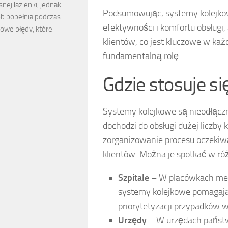
ej łazienki, jednak
Podsumowując, systemy kolejkowe
ób popełnia podczas
efektywności i komfortu obsługi
owe błędy, które
klientów, co jest kluczowe w każ
fundamentalną rolę.
Gdzie stosuje s
Systemy kolejkowe są nieodłączn
dochodzi do obsługi dużej liczby
zorganizowanie procesu oczekiwa
klientów. Można je spotkać w róż
Szpitale
– W placówkach medy
systemy kolejkowe pomagają
priorytetyzacji przypadków w
Urzędy
– W urzędach państw