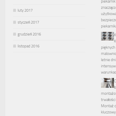
piekarni
znacząco
luty 2017
użytkowa
bezpiecz
styczeń 2017
piekarni
grudzień 2016
K
K
listopad 2016
pięknych
malownic
letnie dn
intensyw
warunkac
O
ł
montażowe
trwałości
Montaż o
kluczowy