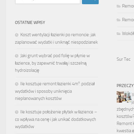
Remon
Remont
OSTATNIE WPISY
Wokół
Koszt wentylacji łazienki po remoncie: jak
zaplanować wydatki i uniknąć niespodzianek
Jaki grunt wybrać pod folię w płynie w
Sur Tec
łazience, by zapewnić trwałą i szczelną
hydroizolację
Ile kosztuje remont łazienki 4m²: podział
PRZECZY
wydatków i sposoby uniknięcia
I
nieplanowanych kosztów
j
zbędnych
Ile kosztuje położenie płytek w łazience –
kosztów
co wpływa na cenę i jak unikać dodatkowych
Remont ku
wydatków
kwestia e