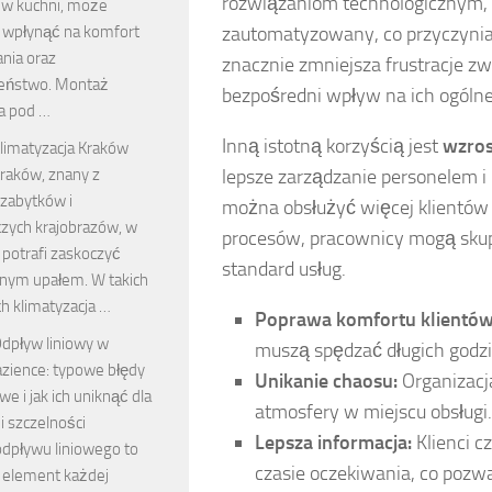
rozwiązaniom technologicznym, k
k w kuchni, może
zautomatyzowany, co przyczynia
 wpłynąć na komfort
nia oraz
znacznie zmniejsza frustracje z
eństwo. Montaż
bezpośredni wpływ na ich ogóln
ka pod …
Inną istotną korzyścią jest
wzros
limatyzacja Kraków
lepsze zarządzanie personelem i 
raków, znany z
 zabytków i
można obsłużyć więcej klientów
zych krajobrazów, w
procesów, pracownicy mogą skupić
i potrafi zaskoczyć
standard usług.
nym upałem. W takich
h klimatyzacja …
Poprawa komfortu klientów
dpływ liniowy w
muszą spędzać długich godzi
azience: typowe błędy
Unikanie chaosu:
Organizacja
 i jak ich uniknąć dla
atmosfery w miejscu obsługi.
 i szczelności
Lepsza informacja:
Klienci c
dpływu liniowego to
czasie oczekiwania, co pozwa
 element każdej