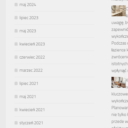
maj 2024
O
ł
lipiec 2023
uwagę, by
zapewnić
maj 2023
wykończ
Podczas 
kwiecień 2023
łazience 
zwrócenie
czerwiec 2022
istotnyc
marzec 2022
wpłynąć 
K
lipiec 2021
r
kluczowe
maj 2021
wykończe
Planowan
kwiecień 2021
nie tylko
przede w
styczeń 2021