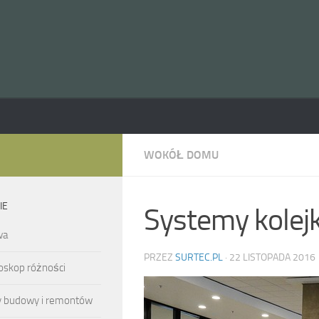
WOKÓŁ DOMU
IE
Systemy kolejk
wa
PRZEZ
SURTEC.PL
·
22 LISTOPADA 2016
oskop różności
y budowy i remontów