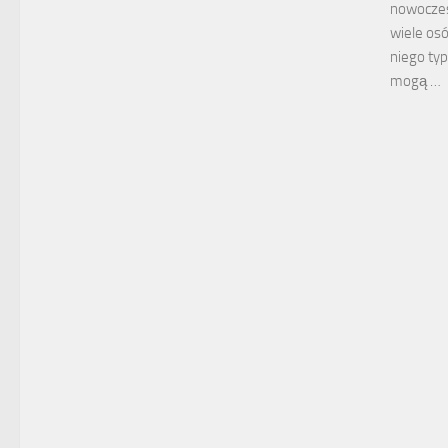
nowoczesn
wiele os
niego typ
mogą …