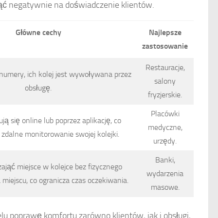
ąć negatywnie na doświadczenie klientów.
Główne cechy
Najlepsze
zastosowanie
Restauracje,
ą numery, ich kolej jest wywoływana przez
salony
obsługę.
fryzjerskie.
Placówki
rują się online lub poprzez aplikację, co
medyczne,
 zdalne monitorowanie swojej kolejki.
urzędy.
Banki,
zająć miejsce w kolejce bez fizycznego
wydarzenia
 miejscu, co ogranicza czas oczekiwania.
masowe.
u poprawę komfortu zarówno klientów, jak i obsługi,