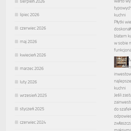
warto wyb
sierpień 2026
typowych
lipiec 2026
kuchni
Płytki w
czerwiec 2026
doskonał
blatem k
maj 2026
w sobie 
funkcjona
kwiecień 2026
M
n
marzec 2026
inwestow
najlepsze
luty 2026
kuchni
Jeśli zas
wrzesień 2025
zainwes
styczeń 2025
do szafe
odpowiedź
czerwiec 2024
zwłaszcza
maksyma