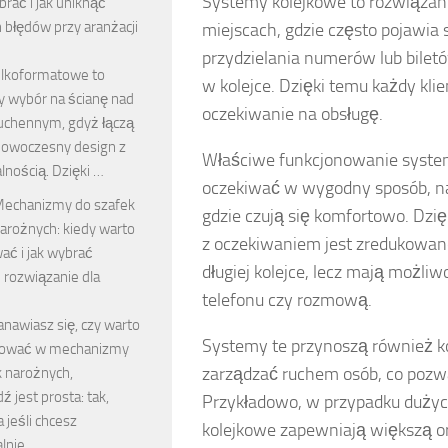
Systemy kolejkowe to rozwiązani
rać i jak uniknąć
 błędów przy aranżacji
miejscach, gdzie często pojawia s
przydzielania numerów lub bilet
ielkoformatowe to
w kolejce. Dzięki temu każdy klien
y wybór na ścianę nad
oczekiwanie na obsługę.
uchennym, gdyż łączą
nowoczesny design z
Właściwe funkcjonowanie system
lnością. Dzięki …
oczekiwać w wygodny sposób, na 
echanizmy do szafek
gdzie czują się komfortowo. Dzię
arożnych: kiedy warto
z oczekiwaniem jest zredukowane
ać i jak wybrać
długiej kolejce, lecz mają możli
 rozwiązanie dla
telefonu czy rozmową.
tanawiasz się, czy warto
Systemy te przynoszą również ko
tować w mechanizmy
zarządzać ruchem osób, co pozwal
k narożnych,
 jest prosta: tak,
Przykładowo, w przypadku dużyc
 jeśli chcesz
kolejkowe zapewniają większą o
lnie …