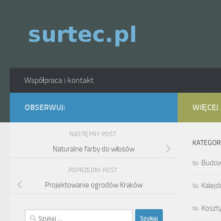
Skip to content
Współpraca i kontakt
OBSERWUJ:
WIĘCEJ
NASTĘPNY POST
KATEGOR
Naturalne farby do włosów
Budo
POPRZEDNI POST
Projektowanie ogrodów Kraków
Kalejd
Koszt
Szukaj: