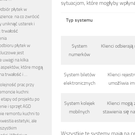
sytuacjom, które mogłyby wpłyn
dbiór płytek w
azience: na co zwrócić
Typ systemu
 uniknąć usterek i
 trwałość
enia
odbioru płytek w
System
Klienci odbieraj
kluczowe jest
numerków
 uwagi na kilka
h aspektów, które mogą
na trwałość i …
System biletów
Klienci rejest
elektronicznych
umożliwia im
olejność prac przy
emoncie kuchni:
 etapy od projektu po
System kolejek
Klienci mogą 
nie i sprzęt AGD
mobilnych
stawienia się na
ie remontu kuchni to
 kwestia estetyki, ale
szystkim
Wszystkie te systemy mają na cel