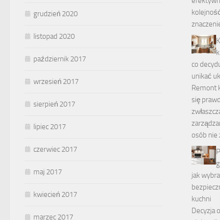
efektywn
kolejnoś
grudzień 2020
znaczeni
listopad 2020
K
k
październik 2017
co decydu
unikać u
wrzesień 2017
Remont k
się pra
sierpień 2017
zwłaszcz
zarządza
lipiec 2017
osób nie 
czerwiec 2017
P
g
maj 2017
jak wybr
bezpiecz
kwiecień 2017
kuchni
Decyzja 
marzec 2017