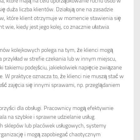
a, które mają na celu uporządkowanie ruchu osób w
ię duża liczba klientów. Działają one na zasadzie
ów, które klient otrzymuje w momencie stawienia się
t wie, kiedy jest jego kolej, co znacznie ułatwia
ów kolejkowych polega na tym, że klienci mogą
przykład w strefie czekania lub w innym miejscu,
ki takiemu podejściu, jakiekolwiek napięcie związane
. W praktyce oznacza to, że klienci nie muszą stać w
wość zajęcia się innymi sprawami, np. przeglądaniem
rzyści dla obsługi. Pracownicy mogą efektywnie
a na szybkie i sprawne udzielanie usług.
h sklepów lub placówek usługowych, systemy
rganizację i mogą zapobiegać chaotycznym