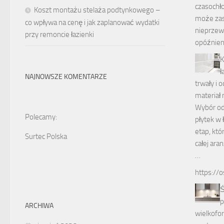
czasochło
Koszt montażu stelaża podtynkowego –
może za
co wpływa na cenę i jak zaplanować wydatki
nieprzew
przy remoncie łazienki
opóźnien
K
ł
NAJNOWSZE KOMENTARZE
trwały i 
materiał
Wybór od
Polecamy:
płytek w 
etap, któ
Surtec Polska
całej ara
…
https://o
Ś
p
ARCHIWA
wielkofo