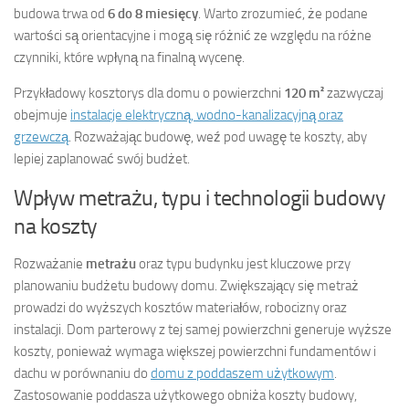
budowa trwa od
6 do 8 miesięcy
. Warto zrozumieć, że podane
wartości są orientacyjne i mogą się różnić ze względu na różne
czynniki, które wpłyną na finalną wycenę.
Przykładowy kosztorys dla domu o powierzchni
120 m²
zazwyczaj
obejmuje
instalacje elektryczną, wodno-kanalizacyjną oraz
grzewczą
. Rozważając budowę, weź pod uwagę te koszty, aby
lepiej zaplanować swój budżet.
Wpływ metrażu, typu i technologii budowy
na koszty
Rozważanie
metrażu
oraz typu budynku jest kluczowe przy
planowaniu budżetu budowy domu. Zwiększający się metraż
prowadzi do wyższych kosztów materiałów, robocizny oraz
instalacji. Dom parterowy z tej samej powierzchni generuje wyższe
koszty, ponieważ wymaga większej powierzchni fundamentów i
dachu w porównaniu do
domu z poddaszem użytkowym
.
Zastosowanie poddasza użytkowego obniża koszty budowy,