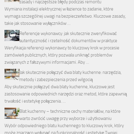
zasady i najczęstsze błędy podczas remontu
Wymiana instalacji elektrycznej w łazience to zadanie, które
wymaga szczególnej uwagi na bezpieczeństwo. Kluczowe zasady,
takie jak stosowanie wyłączników …
Referencje wykonawcy: jak skutecznie zweryfikować
autentyczność i rzetelność dokumentów w praktyce
Weryfikacja referencji wykonawcy to kluczowy krok w procesie
zamówień publicznych, który pozwala uniknąć problemów
związanych z fałszywymi informacjami. Aby …
Jak skutecznie połączyć dwa blaty kuchenne: narzędzia,
metody i zabezpieczenia przed wilgocią
Aby skutecznie połączyć dwa blaty kuchenne, kluczowe jest
zastosowanie odpowiednich narzędzi oraz metod, które zapewnią
trwałość i estetykę połączenia. …
Blat kuchenny – techniczne cechy materiałów, na które
warto zwrócić uwagę przy wyborze i użytkowaniu
Wybór odpowiedniego blatu kuchennego to kluczowy krok, który
może znacząco wpłynąć na funkcjonalność i estetykę Twojej