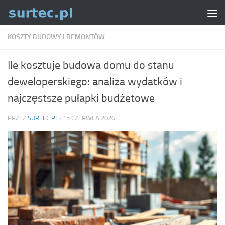
Skip to content
KOSZTY BUDOWY I REMONTÓW
Ile kosztuje budowa domu do stanu
deweloperskiego: analiza wydatków i
najczęstsze pułapki budżetowe
PRZEZ
SURTEC.PL
·
15 CZERWCA 2026