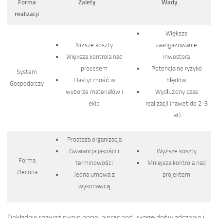
Forma
Zalety
Wady
realizacji
Większe
Niższe koszty
zaangażowanie
Większa kontrola nad
inwestora
procesem
Potencjalne ryzyko
System
Elastyczność w
błędów
Gospodarczy
wyborze materiałów i
Wydłużony czas
ekip
realizacji (nawet do 2-3
lat)
Prostsza organizacja
Gwarancja jakości i
Wyższe koszty
Forma
terminowości
Mniejsza kontrola nad
Zlecona
Jedna umowa z
projektem
wykonawcą
Dokładnie rozważ swoje opcje, biorąc pod uwagę doświadczenie i