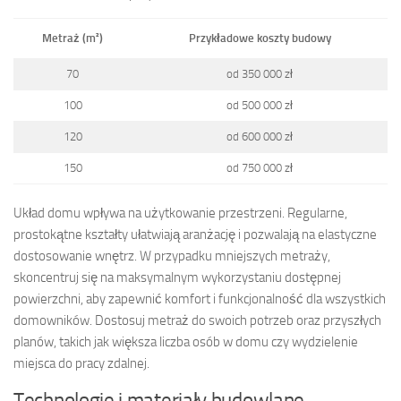
Metraż (m²)
Przykładowe koszty budowy
70
od 350 000 zł
100
od 500 000 zł
120
od 600 000 zł
150
od 750 000 zł
Układ domu wpływa na użytkowanie przestrzeni. Regularne,
prostokątne kształty ułatwiają aranżację i pozwalają na elastyczne
dostosowanie wnętrz. W przypadku mniejszych metraży,
skoncentruj się na maksymalnym wykorzystaniu dostępnej
powierzchni, aby zapewnić komfort i funkcjonalność dla wszystkich
domowników. Dostosuj metraż do swoich potrzeb oraz przyszłych
planów, takich jak większa liczba osób w domu czy wydzielenie
miejsca do pracy zdalnej.
Technologie i materiały budowlane