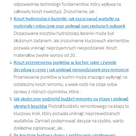
odpowiedniej technologii fundamentów, który wpływa na
całkowity koszt inwestycji. Zrozumienie, jak...
Koszt hydroizolacji łazienki: jak oszacować wydatki na
materiały i robociznę oraz uniknąć najczęstszych pułapek
Oszacowanie kosztów hydroizolacji łazienki może być
złożonym zadaniem, ale zrozumienie kluczowych elementów
pozwala uniknąć nieprzyjemnych niespodzianek. Koszt
materiałów zwykle wynosi od 20...
Koszt przeniesienia punktów w kuchni: jakie czynniki
decydują o cenie i jak uniknąć niespodzianek przy remoncie
Przeniesienie punktów w kuchni może znacząco wpłynąć na
ostateczny koszt remontu, a wiele osób nie zdaje sobie
sprawy z różnych czynników, które...
Jak skutecznie podzielić budżet remontu na etapy i uniknąć
ukrytych kosztów
Podział budżetu remontowego na etapy to
kluczowy krok, który pozwala uniknąć nieprzewidzianych
wydatków. Zamiast podejmować decyzje na szybko, warto
dokładnie zaplanować, jak...
Ile kosztuje budowa domu z poddaszem użytkowym: