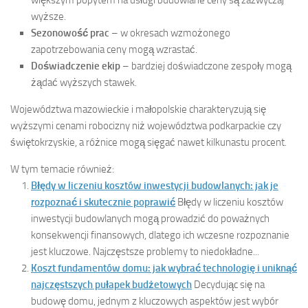
większym popytem na usługi budowlane ceny są zazwyczaj
wyższe.
Sezonowość prac
– w okresach wzmożonego
zapotrzebowania ceny mogą wzrastać.
Doświadczenie ekip
– bardziej doświadczone zespoły mogą
żądać wyższych stawek.
Województwa mazowieckie i małopolskie charakteryzują się
wyższymi cenami robocizny niż województwa podkarpackie czy
świętokrzyskie, a różnice mogą sięgać nawet kilkunastu procent.
W tym temacie również:
Błędy w liczeniu kosztów inwestycji budowlanych: jak je
rozpoznać i skutecznie poprawić
Błędy w liczeniu kosztów
inwestycji budowlanych mogą prowadzić do poważnych
konsekwencji finansowych, dlatego ich wczesne rozpoznanie
jest kluczowe. Najczęstsze problemy to niedokładne...
Koszt fundamentów domu: jak wybrać technologię i uniknąć
najczęstszych pułapek budżetowych
Decydując się na
budowę domu, jednym z kluczowych aspektów jest wybór