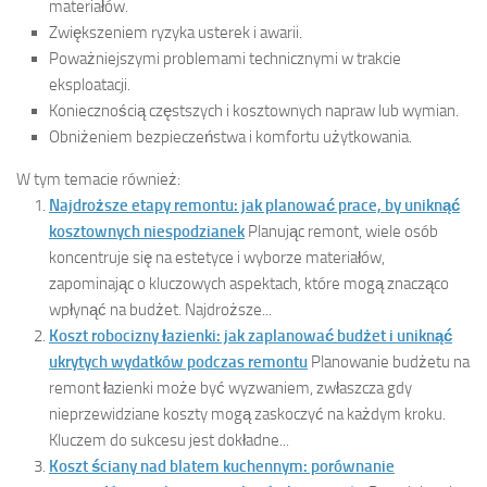
materiałów.
Zwiększeniem ryzyka usterek i awarii.
Poważniejszymi problemami technicznymi w trakcie
eksploatacji.
Koniecznością częstszych i kosztownych napraw lub wymian.
Obniżeniem bezpieczeństwa i komfortu użytkowania.
W tym temacie również:
Najdroższe etapy remontu: jak planować prace, by uniknąć
kosztownych niespodzianek
Planując remont, wiele osób
koncentruje się na estetyce i wyborze materiałów,
zapominając o kluczowych aspektach, które mogą znacząco
wpłynąć na budżet. Najdroższe...
Koszt robocizny łazienki: jak zaplanować budżet i uniknąć
ukrytych wydatków podczas remontu
Planowanie budżetu na
remont łazienki może być wyzwaniem, zwłaszcza gdy
nieprzewidziane koszty mogą zaskoczyć na każdym kroku.
Kluczem do sukcesu jest dokładne...
Koszt ściany nad blatem kuchennym: porównanie