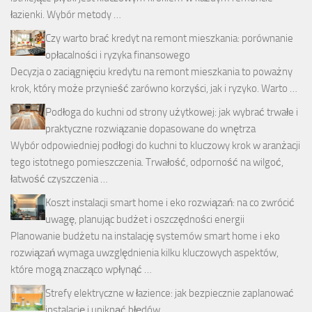
łazienki. Wybór metody …
Czy warto brać kredyt na remont mieszkania: porównanie
opłacalności i ryzyka finansowego
Decyzja o zaciągnięciu kredytu na remont mieszkania to poważny
krok, który może przynieść zarówno korzyści, jak i ryzyko. Warto …
Podłoga do kuchni od strony użytkowej: jak wybrać trwałe i
praktyczne rozwiązanie dopasowane do wnętrza
Wybór odpowiedniej podłogi do kuchni to kluczowy krok w aranżacji
tego istotnego pomieszczenia. Trwałość, odporność na wilgoć,
łatwość czyszczenia …
Koszt instalacji smart home i eko rozwiązań: na co zwrócić
uwagę, planując budżet i oszczędności energii
Planowanie budżetu na instalację systemów smart home i eko
rozwiązań wymaga uwzględnienia kilku kluczowych aspektów,
które mogą znacząco wpłynąć …
Strefy elektryczne w łazience: jak bezpiecznie zaplanować
instalację i uniknąć błędów