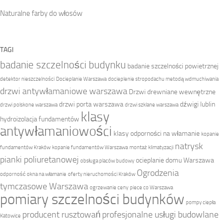
Naturalne farby do włosów
TAGI
badanie szczelności budynku
badanie szczelności powietrznej
detektor nieszczelności
Docieplanie Warszawa
docieplenie stropodachu metodą wdmuchiwania
drzwi antywłamaniowe warszawa
Drzwi drewniane wewnętrzne
drzwi porta warszawa
dźwigi lublin
drzwi polskone warszawa
drzwi szklane warszawa
klasy
hydroizolacja fundamentów
antywłamaniowości
klasy odporności na włamanie
kopanie
natrysk
fundamentów Kraków
kopanie fundamentów Warszawa
montaż klimatyzacji
pianki poliuretanowej
ocieplanie domu Warszawa
obsługa placów budowy
Ogrodzenia
odporność okna na włamanie
oferty nieruchomości Kraków
tymczasowe Warszawa
ogrzewanie ceny
piece co Warszawa
pomiary szczelności budynków
pompy ciepła
producent rusztowań
profesjonalne usługi budowlane
Katowice