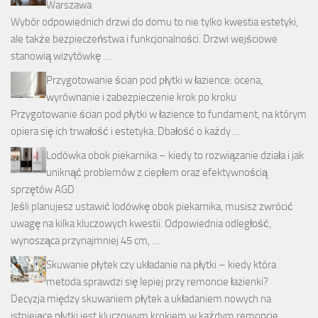
Warszawa
Wybór odpowiednich drzwi do domu to nie tylko kwestia estetyki,
ale także bezpieczeństwa i funkcjonalności. Drzwi wejściowe
stanowią wizytówkę …
Przygotowanie ścian pod płytki w łazience: ocena,
wyrównanie i zabezpieczenie krok po kroku
Przygotowanie ścian pod płytki w łazience to fundament, na którym
opiera się ich trwałość i estetyka. Dbałość o każdy …
Lodówka obok piekarnika – kiedy to rozwiązanie działa i jak
uniknąć problemów z ciepłem oraz efektywnością
sprzętów AGD
Jeśli planujesz ustawić lodówkę obok piekarnika, musisz zwrócić
uwagę na kilka kluczowych kwestii. Odpowiednia odległość,
wynosząca przynajmniej 45 cm, …
Skuwanie płytek czy układanie na płytki – kiedy która
metoda sprawdzi się lepiej przy remoncie łazienki?
Decyzja między skuwaniem płytek a układaniem nowych na
istniejące płytki jest kluczowym krokiem w każdym remoncie