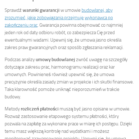
Sprawdź
warunki gwarancji
w umowie
budowlanej, aby
zrozumieć, jakie zobowiązania przejmuje
wykonawca po
zakończeniu prac
. Gwarancja powinna obejmować co najmniej
jeden rok od daty odbioru robót, co zabezpiecza Cię przed
ewentualnymi wadami. Upewnij się, że umowa jasno określa
zakres praw gwarancyjnych oraz sposób zgłaszania reklamacji.
Podczas analizy
umowy budowlanej
zwróć uwagę na szczegóły
dotyczące zakresu prac, harmonogramu realizacji oraz kar
umownych. Powinieneś również upewnić się, że umowa
precyzyjnie określa zasady zmian w projekcie i ich skutki finansowe.
Taka klarowność pomoże uniknąć nieporozumień w trakcie
budowy.
Metody
rozliczeń płatności
muszą być jasno opisane w umowie.
Rozważ zastosowanie etapowego systemu płatności, który
pozwala na zapłatę za wykonane prace w miarę ich postępu. Dzięki
temu masz większą kontrolę nad wydatkami i możesz
monitorować zaawansowanie projektu. Upewnij się, że umowa