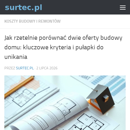
Skip to content
KOSZTY BUDOWY I REMONTÓW
Jak rzetelnie porównać dwie oferty budowy
domu: kluczowe kryteria i pułapki do
unikania
PRZEZ
SURTEC.PL
·
2 LIPCA 2026