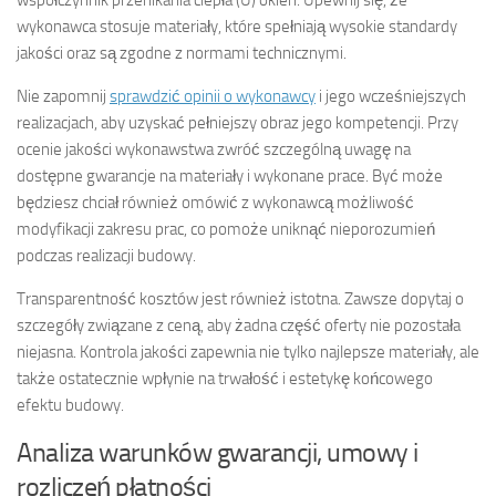
współczynnik przenikania ciepła (U) okien. Upewnij się, że
wykonawca stosuje materiały, które spełniają wysokie standardy
jakości oraz są zgodne z normami technicznymi.
Nie zapomnij
sprawdzić opinii o wykonawcy
i jego wcześniejszych
realizacjach, aby uzyskać pełniejszy obraz jego kompetencji. Przy
ocenie jakości wykonawstwa zwróć szczególną uwagę na
dostępne gwarancje na materiały i wykonane prace. Być może
będziesz chciał również omówić z wykonawcą możliwość
modyfikacji zakresu prac, co pomoże uniknąć nieporozumień
podczas realizacji budowy.
Transparentność kosztów jest również istotna. Zawsze dopytaj o
szczegóły związane z ceną, aby żadna część oferty nie pozostała
niejasna. Kontrola jakości zapewnia nie tylko najlepsze materiały, ale
także ostatecznie wpłynie na trwałość i estetykę końcowego
efektu budowy.
Analiza warunków gwarancji, umowy i
rozliczeń płatności