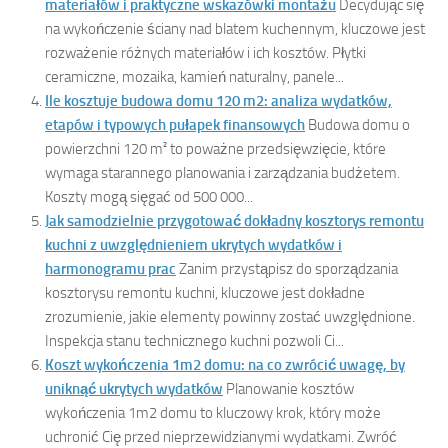
materiałów i praktyczne wskazówki montażu
Decydując się
na wykończenie ściany nad blatem kuchennym, kluczowe jest
rozważenie różnych materiałów i ich kosztów. Płytki
ceramiczne, mozaika, kamień naturalny, panele...
Ile kosztuje budowa domu 120 m2: analiza wydatków,
etapów i typowych pułapek finansowych
Budowa domu o
powierzchni 120 m² to poważne przedsięwzięcie, które
wymaga starannego planowania i zarządzania budżetem.
Koszty mogą sięgać od 500 000...
Jak samodzielnie przygotować dokładny kosztorys remontu
kuchni z uwzględnieniem ukrytych wydatków i
harmonogramu prac
Zanim przystąpisz do sporządzania
kosztorysu remontu kuchni, kluczowe jest dokładne
zrozumienie, jakie elementy powinny zostać uwzględnione.
Inspekcja stanu technicznego kuchni pozwoli Ci...
Koszt wykończenia 1m2 domu: na co zwrócić uwagę, by
uniknąć ukrytych wydatków
Planowanie kosztów
wykończenia 1m2 domu to kluczowy krok, który może
uchronić Cię przed nieprzewidzianymi wydatkami. Zwróć