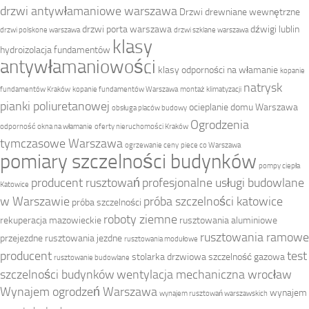
drzwi antywłamaniowe warszawa
Drzwi drewniane wewnętrzne
drzwi porta warszawa
dźwigi lublin
drzwi polskone warszawa
drzwi szklane warszawa
klasy
hydroizolacja fundamentów
antywłamaniowości
klasy odporności na włamanie
kopanie
natrysk
fundamentów Kraków
kopanie fundamentów Warszawa
montaż klimatyzacji
pianki poliuretanowej
ocieplanie domu Warszawa
obsługa placów budowy
Ogrodzenia
odporność okna na włamanie
oferty nieruchomości Kraków
tymczasowe Warszawa
ogrzewanie ceny
piece co Warszawa
pomiary szczelności budynków
pompy ciepła
producent rusztowań
profesjonalne usługi budowlane
Katowice
w Warszawie
próba szczelności katowice
próba szczelności
roboty ziemne
rekuperacja mazowieckie
rusztowania aluminiowe
rusztowania ramowe
przejezdne
rusztowania jezdne
rusztowania modułowe
producent
test
stolarka drzwiowa
szczelność gazowa
rusztowanie budowlane
szczelności budynków
wentylacja mechaniczna wrocław
Wynajem ogrodzeń Warszawa
wynajem
wynajem rusztowań warszawskich