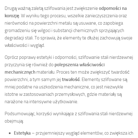
Drugą ważną zaletą szlifowania jest zwiększenie
odporności na
korozję
. W wyniku tego procesu, wszelkie zanieczyszczenia oraz
nierówności na powierzchni metalu są usuwane, co zapobiega
gromadzeniu się wilgoci i substancji chemicznych sprzyjających
degradacji stali. To sprawia, że elementy te dłużej zachowują swoje
właściwości i wygląd.
Oprócz poprawy estetyki i odporności, szlifowanie stali nierdzewnej
przyczynia się również do
polepszenia właściwości
mechanicznych
materiału. Proces ten może zwiększyć twardość
powierzchni, a tym samym jej
trwałość
. Elementy szlifowane są
mniej podatne na uszkodzenia mechaniczne, co jest niezwykle
istotne w zastosowaniach przemysłowych, gdzie materiały są
narażone na intensywne użytkowanie.
Podsumowując, korzyści wynikające z szlifowania stali nierdzewnej
obejmują:
Estetyka
– przyjemniejszy wygląd elementów, co zwiększa ich