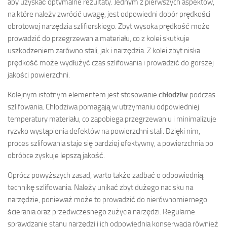
aby uzyskać optymalne rezultaty. Jednym z pierwszych aspektów,
na które należy zwrócić uwagę, jest odpowiedni dobór prędkości
obrotowej narzędzia szlifierskiego. Zbyt wysoka prędkość może
prowadzić do przegrzewania materiału, co z kolei skutkuje
uszkodzeniem zarówno stali, jak i narzędzia. Z kolei zbyt niska
prędkość może wydłużyć czas szlifowania i prowadzić do gorszej
jakości powierzchni.
Kolejnym istotnym elementem jest stosowanie
chłodziw
podczas
szlifowania. Chłodziwa pomagają w utrzymaniu odpowiedniej
temperatury materiału, co zapobiega przegrzewaniu i minimalizuje
ryzyko wystąpienia defektów na powierzchni stali. Dzięki nim,
proces szlifowania staje się bardziej efektywny, a powierzchnia po
obróbce zyskuje lepszą jakość.
Oprócz powyższych zasad, warto także zadbać o odpowiednią
technikę szlifowania. Należy unikać zbyt dużego nacisku na
narzędzie, ponieważ może to prowadzić do nierównomiernego
ścierania oraz przedwczesnego zużycia narzędzi. Regularne
sprawdzanie stanu narzędzi i ich odpowiednia konserwacja również