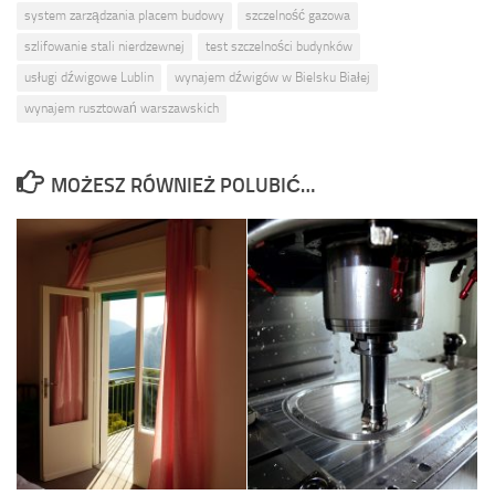
system zarządzania placem budowy
szczelność gazowa
szlifowanie stali nierdzewnej
test szczelności budynków
usługi dźwigowe Lublin
wynajem dźwigów w Bielsku Białej
wynajem rusztowań warszawskich
MOŻESZ RÓWNIEŻ POLUBIĆ…