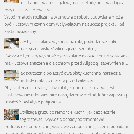
roboty budowlane — jak wybrać metodę odpowiadającą
ryzyku i charakterowi prac
Wybór metody rozliczenia w umowie o roboty budowlane może
być kluczowym czynnikiem wpływającym na sukces projektu. Jeśli
zastanawiasz się, …
Czy hydroizolację wykonać na całej podłodze łazienki –
praktyczne wskazówki i najczęstsze błędy
Decyzja o tym, czy wykonać hydroizolację na całej podłodze łazienki,
ma kluczowe znaczenie dla ochrony przed wilgocią i zapewnienia …
Jak skutecznie połączyć dwa blaty kuchenne: narzędzia,
metody i zabezpieczenia przed wilgocią
Aby skutecznie połączyć dwa blaty kuchenne, kluczowe jest
zastosowanie odpowiednich narzędzi oraz metod, które zapewnią
trwałość i estetykę połączenia. …
Utylizacja gruzu po remoncie kuchni: jak bezpiecznie
segregować i wywozić odpady poremontowe
Podczas remontu kuchni, właściwe zarządzanie gruzem i odpadami
poremontowymi jest kluczowe dla uniknięcia problemów prawnych