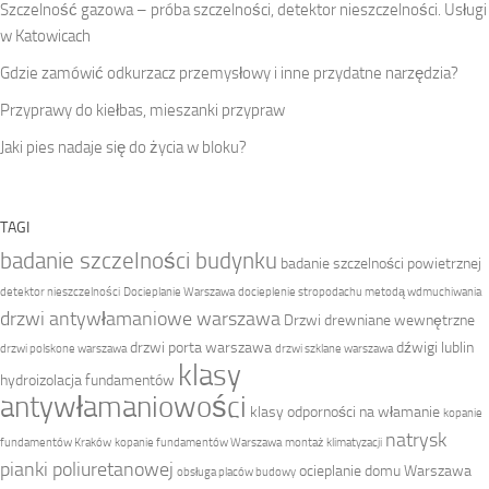
Szczelność gazowa – próba szczelności, detektor nieszczelności. Usługi
w Katowicach
Gdzie zamówić odkurzacz przemysłowy i inne przydatne narzędzia?
Przyprawy do kiełbas, mieszanki przypraw
Jaki pies nadaje się do życia w bloku?
TAGI
badanie szczelności budynku
badanie szczelności powietrznej
detektor nieszczelności
Docieplanie Warszawa
docieplenie stropodachu metodą wdmuchiwania
drzwi antywłamaniowe warszawa
Drzwi drewniane wewnętrzne
drzwi porta warszawa
dźwigi lublin
drzwi polskone warszawa
drzwi szklane warszawa
klasy
hydroizolacja fundamentów
antywłamaniowości
klasy odporności na włamanie
kopanie
natrysk
fundamentów Kraków
kopanie fundamentów Warszawa
montaż klimatyzacji
pianki poliuretanowej
ocieplanie domu Warszawa
obsługa placów budowy