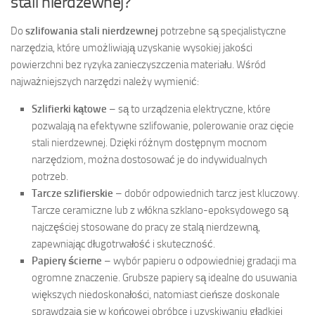
stali nierdzewnej?
Do
szlifowania stali nierdzewnej
potrzebne są specjalistyczne
narzędzia, które umożliwiają uzyskanie wysokiej jakości
powierzchni bez ryzyka zanieczyszczenia materiału. Wśród
najważniejszych narzędzi należy wymienić:
Szlifierki kątowe
– są to urządzenia elektryczne, które
pozwalają na efektywne szlifowanie, polerowanie oraz cięcie
stali nierdzewnej. Dzięki różnym dostępnym mocnom
narzędziom, można dostosować je do indywidualnych
potrzeb.
Tarcze szlifierskie
– dobór odpowiednich tarcz jest kluczowy.
Tarcze ceramiczne lub z włókna szklano-epoksydowego są
najczęściej stosowane do pracy ze stalą nierdzewną,
zapewniając długotrwałość i skuteczność.
Papiery ścierne
– wybór papieru o odpowiedniej gradacji ma
ogromne znaczenie. Grubsze papiery są idealne do usuwania
większych niedoskonałości, natomiast cieńsze doskonale
sprawdzają się w końcowej obróbce i uzyskiwaniu gładkiej