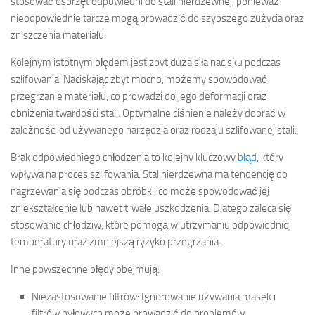
stosować osprzęt odpowiedni do stali nierdzewnej, ponieważ
nieodpowiednie tarcze mogą prowadzić do szybszego zużycia oraz
zniszczenia materiału.
Kolejnym istotnym błędem jest zbyt duża siła nacisku podczas
szlifowania. Naciskając zbyt mocno, możemy spowodować
przegrzanie materiału, co prowadzi do jego deformacji oraz
obniżenia twardości stali. Optymalne ciśnienie należy dobrać w
zależności od używanego narzędzia oraz rodzaju szlifowanej stali.
Brak odpowiedniego chłodzenia to kolejny kluczowy
błąd
, który
wpływa na proces szlifowania. Stal nierdzewna ma tendencję do
nagrzewania się podczas obróbki, co może spowodować jej
zniekształcenie lub nawet trwałe uszkodzenia. Dlatego zaleca się
stosowanie chłodziw, które pomogą w utrzymaniu odpowiedniej
temperatury oraz zmniejszą ryzyko przegrzania.
Inne powszechne błędy obejmują:
Niezastosowanie filtrów: Ignorowanie używania masek i
filtrów pyłowych może prowadzić do problemów