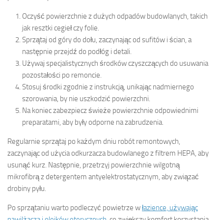
Oczyść powierzchnie z dużych odpadów budowlanych, takich
jak resztki cegieł czy folie.
Sprzątaj od góry do dołu, zaczynając od sufitów i ścian, a
następnie przejdź do podłóg i detali.
Używaj specjalistycznych środków czyszczących do usuwania
pozostałości po remoncie.
Stosuj środki zgodnie z instrukcją, unikając nadmiernego
szorowania, by nie uszkodzić powierzchni.
Na koniec zabezpiecz świeże powierzchnie odpowiednimi
preparatami, aby były odporne na zabrudzenia.
Regularnie sprzątaj po każdym dniu robót remontowych,
zaczynając od użycia odkurzacza budowlanego z filtrem HEPA, aby
usunąć kurz. Następnie, przetrzyj powierzchnie wilgotną
mikrofibrą z detergentem antyelektrostatycznym, aby związać
drobiny pyłu.
Po sprzątaniu warto podleczyć powietrze w
łazience, używając
nawilżacza i olejków eterycznych
, co zwiększy komfort korzystania