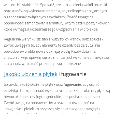
wspiera ich stabilność. Sprawdź, czy uszczelnienia wokół ceramiki
oraz kranów są wykonane starannie, aby uniknąć nieprzyjemnych
niespodzianek związanych z wyciekami. Zwróć uwagę na
poprawność zamontowania armatury, w tym baterii podtynkowych,
które wymagają wcześniejszego uwzględnienia w projekcie.
Regularnie weryfikuj działanie wszystkich kranów oraz spłuczek.
Zwróć uwagę na to, aby elementy te działały bez zarzutu i nie
powodowały problemów z cieknącą wodą. Każdy detal ma
znaczenie, więc upewnij się, że montaż jest wykonany z najwyższą
starannością, a całość prezentuje się estetycznie.
Jakość ułożenia płytek
i fugowanie
Sprawdź
jakość ułożenia płytek
oraz
fugowanie
, aby ocenić
estetykę i funkcjonalność wykonanych prac. Skontroluj, czy płytki są
równo ułożone i czy fugi są jednolite, bez pustych przestrzeni.
Zwróć uwagę na poprawne cięcia oraz brak uszkodzeń na
krawędziach płytek, co przyczyni się do atrakcyjnego wyglądu