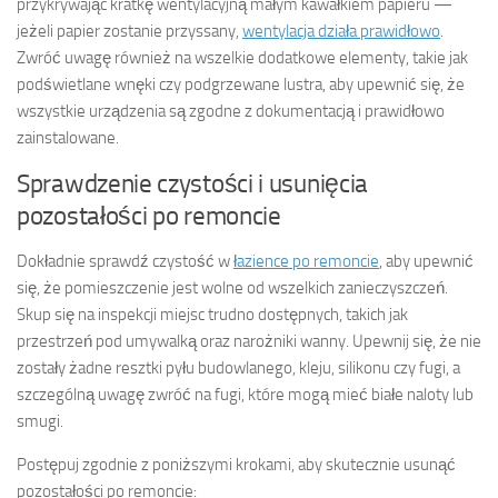
przykrywając kratkę wentylacyjną małym kawałkiem papieru —
jeżeli papier zostanie przyssany,
wentylacja działa prawidłowo
.
Zwróć uwagę również na wszelkie dodatkowe elementy, takie jak
podświetlane wnęki czy podgrzewane lustra, aby upewnić się, że
wszystkie urządzenia są zgodne z dokumentacją i prawidłowo
zainstalowane.
Sprawdzenie czystości i usunięcia
pozostałości po remoncie
Dokładnie sprawdź czystość w
łazience po remoncie
, aby upewnić
się, że pomieszczenie jest wolne od wszelkich zanieczyszczeń.
Skup się na inspekcji miejsc trudno dostępnych, takich jak
przestrzeń pod umywalką oraz narożniki wanny. Upewnij się, że nie
zostały żadne resztki pyłu budowlanego, kleju, silikonu czy fugi, a
szczególną uwagę zwróć na fugi, które mogą mieć białe naloty lub
smugi.
Postępuj zgodnie z poniższymi krokami, aby skutecznie usunąć
pozostałości po remoncie: