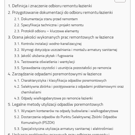
Definicja i znaczenie odbioru remontu łazienki
Przygotowanie dokumentacji do odbioru remontu łazienki
Dokumentacja stanu przed remontem
Specyfikacja techniczna i projekt remontu
Protokół odbioru – kluczowe elementy
Ocena jakości wykonanych prac remontowych w łazience
Kontrola instalacji wodno-kanalizacyjnej
Wymogi dotyczące uszczelnienia i montażu armatury sanitarnej
Jakość ułożenia płytek i fugowanie
Testowanie oświetlenia i wentylacji
Sprawdzenie czystości i usunięcia pozostałości po remoncie
Zarządzanie odpadami poremontowymi w łazience
Charakterystyka i klasyfikacja odpadów poremontowych
Selektywna zbiórka i postępowanie z odpadami problemowymi oraz
chemikaliami
Odpady wielkogabarytowe po remoncie łazienki
Legalne metody utylizacji odpadów poremontowych
Wynajem kontenerów na odpady budowlane i wielkogabarytowe
Dostarczenie odpadów do Punktu Selektywnej Zbiórki Odpadów
Komunalnych (PSZOK)
Specjalistyczna utylizacja armatury sanitarnej i elektrośmieci
Unikanie problemów prawnych przy odbiorze remontu i