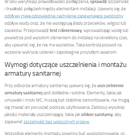
W celu weryfikacji prawidłowości podłączenia,
sprawdź
szczelność
i trwałość połączeń między elementami instalacji. Upewnij się, że
odpływy mają odpowiednie nachylenie zapewniające swobodny
odpływ wody oraz, że nie występują ślady przecieków, wilgoci lub
zacieków. Przeprowadź
test ciśnieniowy
, wprowadzając wodę lub
powietrze pod wysokim ciśnieniem do instalacji na określony czas,
aby upewnić się, że nie ma wycieków. Taka kontrola pozwoli na
wczesne wykrycie usterek i zapobiegnie przyszłym awariom.
Wymogi dotyczące uszczelnienia i montażu
armatury sanitarnej
Przy odbiorze armatury sanitarnej upewnij się, że
uszczelnienie
armatury sanitarnej
jest dokładne i solidne. Elementy, takie jak
umywalki i miski WC, muszą być stabilnie zamontowane, nie mogą
się chwiać ani poruszać podczas użytkowania. Zastosuj wysokiej
jakości materiały uszczelniające, takie jak
silikon sanitarny
, aby
zapewnić
szczelność bez widocznych przerw
.
Wszystkie elementy montażu powinny być wypoziomowane, co