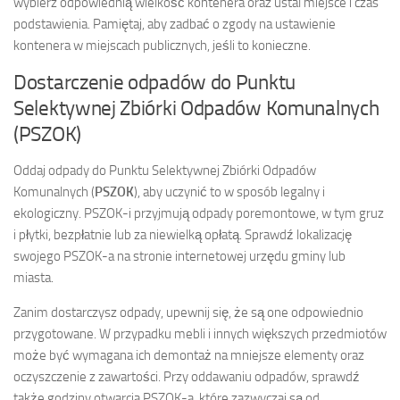
wybierz odpowiednią wielkość kontenera oraz ustal miejsce i czas
podstawienia. Pamiętaj, aby zadbać o zgody na ustawienie
kontenera w miejscach publicznych, jeśli to konieczne.
Dostarczenie odpadów do Punktu
Selektywnej Zbiórki Odpadów Komunalnych
(PSZOK)
Oddaj odpady do Punktu Selektywnej Zbiórki Odpadów
Komunalnych (
PSZOK
), aby uczynić to w sposób legalny i
ekologiczny. PSZOK-i przyjmują odpady poremontowe, w tym gruz
i płytki, bezpłatnie lub za niewielką opłatą. Sprawdź lokalizację
swojego PSZOK-a na stronie internetowej urzędu gminy lub
miasta.
Zanim dostarczysz odpady, upewnij się, że są one odpowiednio
przygotowane. W przypadku mebli i innych większych przedmiotów
może być wymagana ich demontaż na mniejsze elementy oraz
oczyszczenie z zawartości. Przy oddawaniu odpadów, sprawdź
także godziny otwarcia PSZOK-a, które zazwyczaj są od