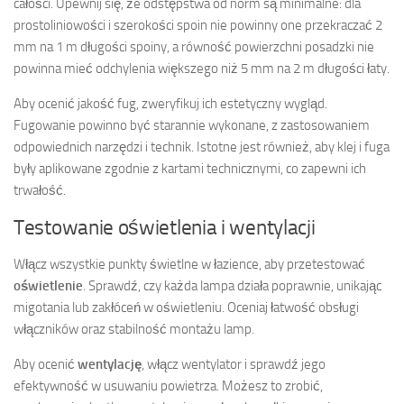
całości. Upewnij się, że odstępstwa od norm są minimalne: dla
prostoliniowości i szerokości spoin nie powinny one przekraczać 2
mm na 1 m długości spoiny, a równość powierzchni posadzki nie
powinna mieć odchylenia większego niż 5 mm na 2 m długości łaty.
Aby ocenić jakość fug, zweryfikuj ich estetyczny wygląd.
Fugowanie powinno być starannie wykonane, z zastosowaniem
odpowiednich narzędzi i technik. Istotne jest również, aby klej i fuga
były aplikowane zgodnie z kartami technicznymi, co zapewni ich
trwałość.
Testowanie oświetlenia i wentylacji
Włącz wszystkie punkty świetlne w łazience, aby przetestować
oświetlenie
. Sprawdź, czy każda lampa działa poprawnie, unikając
migotania lub zakłóceń w oświetleniu. Oceniaj łatwość obsługi
włączników oraz stabilność montażu lamp.
Aby ocenić
wentylację
, włącz wentylator i sprawdź jego
efektywność w usuwaniu powietrza. Możesz to zrobić,