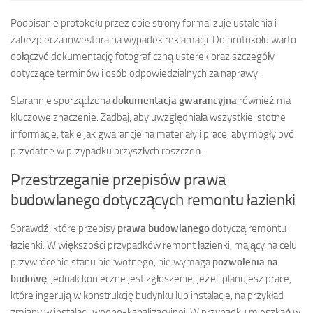
Podpisanie protokołu przez obie strony formalizuje ustalenia i
zabezpiecza inwestora na wypadek reklamacji. Do protokołu warto
dołączyć dokumentację fotograficzną usterek oraz szczegóły
dotyczące terminów i osób odpowiedzialnych za naprawy.
Starannie sporządzona
dokumentacja gwarancyjna
również ma
kluczowe znaczenie. Zadbaj, aby uwzględniała wszystkie istotne
informacje, takie jak gwarancje na materiały i prace, aby mogły być
przydatne w przypadku przyszłych roszczeń.
Przestrzeganie przepisów prawa
budowlanego dotyczących remontu łazienki
Sprawdź, które przepisy
prawa budowlanego
dotyczą remontu
łazienki. W większości przypadków remont łazienki, mający na celu
przywrócenie stanu pierwotnego, nie wymaga
pozwolenia na
budowę
, jednak konieczne jest zgłoszenie, jeżeli planujesz prace,
które ingerują w konstrukcję budynku lub instalacje, na przykład
zmiany w instalacji wodno-kanalizacyjnej. W przypadku mieszkań w