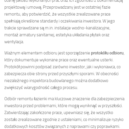
ocenę jakości wykonanych prac oraz ich zgodności z dokumentacją
projektową i umową. Przeprowadzany jest w ostatniej fazie
remontu, aby potwierdzić, że wszystkie zrealizowane prace
spełniają określone standardy i oczekiwania inwestora. W jego
trakcie sprawdzane są m.in. instalacje wodno-kanalizacyjne,
montaż armatury sanitarnej, estetyka układania płytek oraz
wentylacja.
Ważnym elementem odbioru jest sporządzenie
protokółu odbioru
,
który dokumentuje wykonane prace oraz ewentualne usterki.
Protokół powinni podpisać zarówno inwestor, jak i wykonawca, co
zabezpiecza obie strony przed przyszłymi sporami. W obecności
niezależnego inspektora budowlanego można dodatkowo
zwiększyć wiarygodność całego procesu.
Odbiór remontu łazienki ma kluczowe znaczenie dla zabezpieczenia
inwestora przed problemami, które mogą wyniknąć w przyszłości.
Zatwierdzając zakończone prace, upewniasz się, że wszystko
zostało zrealizowane zgodnie z ustaleniami, co minimalizuje ryzyko
dodatkowych kosztów związanych z naprawami czy poprawkami.