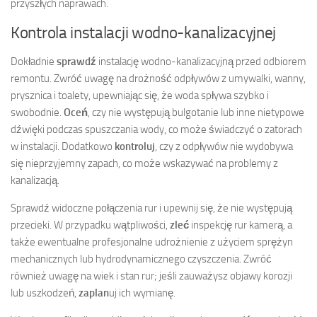
przyszłych naprawach.
Kontrola instalacji wodno-kanalizacyjnej
Dokładnie
sprawdź
instalację wodno-kanalizacyjną przed odbiorem
remontu. Zwróć uwagę na drożność odpływów z umywalki, wanny,
prysznica i toalety, upewniając się, że woda spływa szybko i
swobodnie.
Oceń
, czy nie występują bulgotanie lub inne nietypowe
dźwięki podczas spuszczania wody, co może świadczyć o zatorach
w instalacji. Dodatkowo
kontroluj
, czy z odpływów nie wydobywa
się nieprzyjemny zapach, co może wskazywać na problemy z
kanalizacją.
Sprawdź widoczne połączenia rur i upewnij się, że nie występują
przecieki. W przypadku wątpliwości,
zleć
inspekcję rur kamerą, a
także ewentualne profesjonalne udrożnienie z użyciem sprężyn
mechanicznych lub hydrodynamicznego czyszczenia. Zwróć
również uwagę na wiek i stan rur; jeśli zauważysz objawy korozji
lub uszkodzeń,
zaplan
uj ich wymianę.