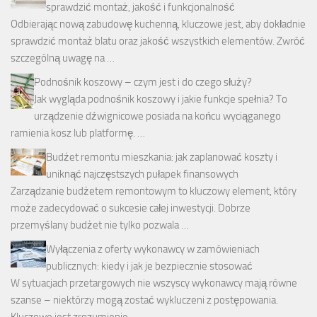
sprawdzić montaż, jakość i funkcjonalność
Odbierając nową zabudowę kuchenną, kluczowe jest, aby dokładnie
sprawdzić montaż blatu oraz jakość wszystkich elementów. Zwróć
szczególną uwagę na …
Podnośnik koszowy – czym jest i do czego służy?
Jak wygląda podnośnik koszowy i jakie funkcje spełnia? To
urządzenie dźwignicowe posiada na końcu wyciąganego
ramienia kosz lub platformę. …
Budżet remontu mieszkania: jak zaplanować koszty i
uniknąć najczęstszych pułapek finansowych
Zarządzanie budżetem remontowym to kluczowy element, który
może zadecydować o sukcesie całej inwestycji. Dobrze
przemyślany budżet nie tylko pozwala …
Wyłączenia z oferty wykonawcy w zamówieniach
publicznych: kiedy i jak je bezpiecznie stosować
W sytuacjach przetargowych nie wszyscy wykonawcy mają równe
szanse – niektórzy mogą zostać wykluczeni z postępowania.