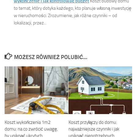
wykończenie i jak kontrolować budżet
Koszt budowy domu
to temat, który dotyka każdego, kto planuje własną inwestycję
w nieruchomości. Zrozumienie, jak różne czynniki – od
lokalizacji, przez...
MOŻESZ RÓWNIEŻ POLUBIĆ…
Koszt wykończenia 1m2
Koszt przyłączy do domu:
domu: na co zwrócić uwagę,
najważniejsze czynniki i jak
by uniknąć ukrytych
uniknąć niepotrzebnych