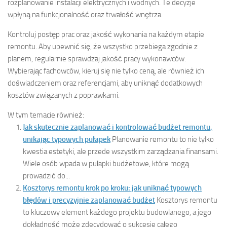
rozplanowanie instalacji elektrycznych i wodnych. Te decyzje
wpłyną na funkcjonalność oraz trwałość wnętrza.
Kontroluj postęp prac oraz jakość wykonania na każdym etapie
remontu. Aby upewnić się, że wszystko przebiega zgodnie z
planem, regularnie sprawdzaj jakość pracy wykonawców.
Wybierając fachowców, kieruj się nie tylko ceną, ale również ich
doświadczeniem oraz referencjami, aby uniknąć dodatkowych
kosztów związanych z poprawkami.
W tym temacie również:
Jak skutecznie zaplanować i kontrolować budżet remontu,
unikając typowych pułapek
Planowanie remontu to nie tylko
kwestia estetyki, ale przede wszystkim zarządzania finansami.
Wiele osób wpada w pułapki budżetowe, które mogą
prowadzić do...
Kosztorys remontu krok po kroku: jak uniknąć typowych
błędów i precyzyjnie zaplanować budżet
Kosztorys remontu
to kluczowy element każdego projektu budowlanego, a jego
dokładność może zdecydować o sukcesie całego