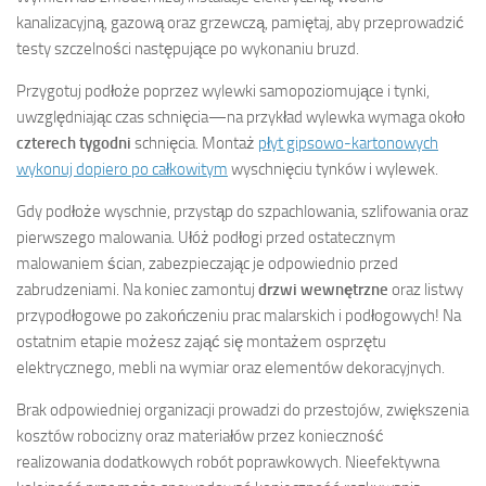
kanalizacyjną, gazową oraz grzewczą, pamiętaj, aby przeprowadzić
testy szczelności następujące po wykonaniu bruzd.
Przygotuj podłoże poprzez wylewki samopoziomujące i tynki,
uwzględniając czas schnięcia—na przykład wylewka wymaga około
czterech tygodni
schnięcia. Montaż
płyt gipsowo-kartonowych
wykonuj dopiero po całkowitym
wyschnięciu tynków i wylewek.
Gdy podłoże wyschnie, przystąp do szpachlowania, szlifowania oraz
pierwszego malowania. Ułóż podłogi przed ostatecznym
malowaniem ścian, zabezpieczając je odpowiednio przed
zabrudzeniami. Na koniec zamontuj
drzwi wewnętrzne
oraz listwy
przypodłogowe po zakończeniu prac malarskich i podłogowych! Na
ostatnim etapie możesz zająć się montażem osprzętu
elektrycznego, mebli na wymiar oraz elementów dekoracyjnych.
Brak odpowiedniej organizacji prowadzi do przestojów, zwiększenia
kosztów robocizny oraz materiałów przez konieczność
realizowania dodatkowych robót poprawkowych. Nieefektywna