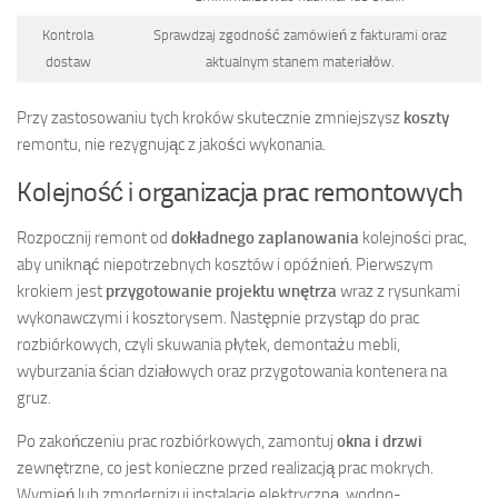
Kontrola
Sprawdzaj zgodność zamówień z fakturami oraz
dostaw
aktualnym stanem materiałów.
Przy zastosowaniu tych kroków skutecznie zmniejszysz
koszty
remontu, nie rezygnując z jakości wykonania.
Kolejność i organizacja prac remontowych
Rozpocznij remont od
dokładnego zaplanowania
kolejności prac,
aby uniknąć niepotrzebnych kosztów i opóźnień. Pierwszym
krokiem jest
przygotowanie projektu wnętrza
wraz z rysunkami
wykonawczymi i kosztorysem. Następnie przystąp do prac
rozbiórkowych, czyli skuwania płytek, demontażu mebli,
wyburzania ścian działowych oraz przygotowania kontenera na
gruz.
Po zakończeniu prac rozbiórkowych, zamontuj
okna i drzwi
zewnętrzne, co jest konieczne przed realizacją prac mokrych.
Wymień lub zmodernizuj instalacje elektryczną, wodno-