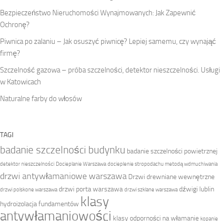
Bezpieczeństwo Nieruchomości Wynajmowanych: Jak Zapewnić
Ochronę?
Piwnica po zalaniu – Jak osuszyć piwnicę? Lepiej samemu, czy wynająć
firmę?
Szczelność gazowa – próba szczelności, detektor nieszczelności. Usługi
w Katowicach
Naturalne farby do włosów
TAGI
badanie szczelności budynku
badanie szczelności powietrznej
detektor nieszczelności
Docieplanie Warszawa
docieplenie stropodachu metodą wdmuchiwania
drzwi antywłamaniowe warszawa
Drzwi drewniane wewnętrzne
drzwi porta warszawa
dźwigi lublin
drzwi polskone warszawa
drzwi szklane warszawa
klasy
hydroizolacja fundamentów
antywłamaniowości
klasy odporności na włamanie
kopanie