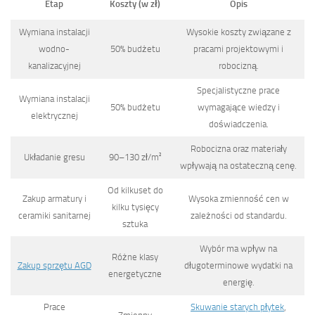
Etap
Koszty (w zł)
Opis
Wymiana instalacji
Wysokie koszty związane z
wodno-
50% budżetu
pracami projektowymi i
kanalizacyjnej
robocizną.
Specjalistyczne prace
Wymiana instalacji
50% budżetu
wymagające wiedzy i
elektrycznej
doświadczenia.
Robocizna oraz materiały
Układanie gresu
90–130 zł/m²
wpływają na ostateczną cenę.
Od kilkuset do
Zakup armatury i
Wysoka zmienność cen w
kilku tysięcy
ceramiki sanitarnej
zależności od standardu.
sztuka
Wybór ma wpływ na
Różne klasy
Zakup sprzętu AGD
długoterminowe wydatki na
energetyczne
energię.
Prace
Skuwanie starych płytek
,