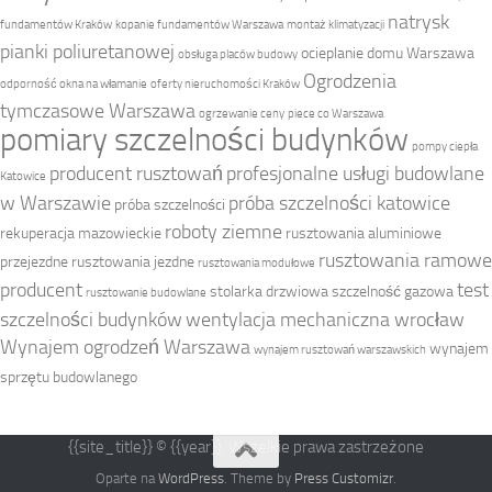
natrysk
fundamentów Kraków
kopanie fundamentów Warszawa
montaż klimatyzacji
pianki poliuretanowej
ocieplanie domu Warszawa
obsługa placów budowy
Ogrodzenia
odporność okna na włamanie
oferty nieruchomości Kraków
tymczasowe Warszawa
ogrzewanie ceny
piece co Warszawa
pomiary szczelności budynków
pompy ciepła
producent rusztowań
profesjonalne usługi budowlane
Katowice
w Warszawie
próba szczelności katowice
próba szczelności
roboty ziemne
rekuperacja mazowieckie
rusztowania aluminiowe
rusztowania ramowe
przejezdne
rusztowania jezdne
rusztowania modułowe
producent
test
stolarka drzwiowa
szczelność gazowa
rusztowanie budowlane
szczelności budynków
wentylacja mechaniczna wrocław
Wynajem ogrodzeń Warszawa
wynajem
wynajem rusztowań warszawskich
sprzętu budowlanego
{{site_title}} © {{year}}. Wszelkie prawa zastrzeżone
Oparte na
WordPress
. Theme by
Press Customizr
.