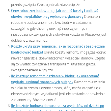
przedsięwzięcia. Często jednak zdarza się, że...
Ceny robocizny budowlanej: jak ocenić koszty i uniknąć
ukrytych wydatków przy wyborze wykonawcy
Ocena cen
robocizny budowlanej może być trudnym zadaniem,
szczególnie gdy chcemy uniknąć nieprzyjemnych
niespodzianek związanych z ukrytymi kosztami. Kluczowe jest
dokładne zrozumienie,...
Koszty ukryte przy remoncie: jak je rozpoznać i bezpiecznie
kontrolować budżet
Ukryte koszty remontu mogą zaskoczyć
nawet najbardziej doświadczonych właścicieli domów. Często
są to wydatki związane z transportem, utylizacją gruzu,
wynagrodzeniem ekipy czy...
Ile kosztuje remont mieszkania w bloku: jak oszacować
wydatki i uniknąć finansowych pułapek
Remont mieszkania
w bloku to często złożony proces, który może wiązać się z
nieprzewidzianymi wydatkami, jeśli nie zostanie odpowiednio
zaplanowany. Aby oszacować...
Ile kosztuje budowa domu: analiza wydatków od działki po