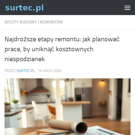
Skip to content
KOSZTY BUDOWY I REMONTÓW
Najdroższe etapy remontu: jak planować
prace, by uniknąć kosztownych
niespodzianek
PRZEZ
SURTEC.PL
·
19 MAJA 2026