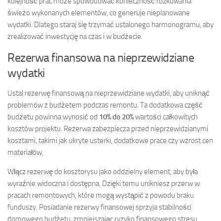
kolejność prac może spowodować konieczność rozkuwania
świeżo wykonanych elementów, co generuje nieplanowane
wydatki. Dlatego staraj się trzymać ustalonego harmonogramu, aby
zrealizować inwestycję na czas i w budżecie.
Rezerwa finansowa na nieprzewidziane
wydatki
Ustal rezerwę finansową na nieprzewidziane wydatki, aby uniknąć
problemów z budżetem podczas remontu. Ta dodatkowa część
budżetu powinna wynosić od
10% do 20%
wartości całkowitych
kosztów projektu. Rezerwa zabezpiecza przed nieprzewidzianymi
kosztami, takimi jak ukryte usterki, dodatkowe prace czy wzrost cen
materiałów.
Włącz rezerwę do kosztorysu jako oddzielny element, aby była
wyraźnie widoczna i dostępna. Dzięki temu unikniesz przerw w
pracach remontowych, które mogą wystąpić z powodu braku
funduszy. Posiadanie rezerwy finansowej sprzyja stabilności
domowego budżetu, zmniejszając ryzyko finansowego stresu