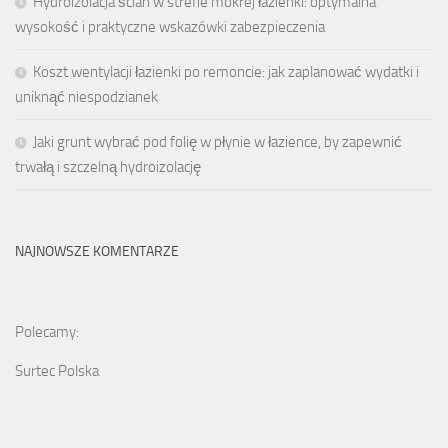
Hydroizolacja ścian w strefie mokrej łazienki: optymalna
wysokość i praktyczne wskazówki zabezpieczenia
Koszt wentylacji łazienki po remoncie: jak zaplanować wydatki i
uniknąć niespodzianek
Jaki grunt wybrać pod folię w płynie w łazience, by zapewnić
trwałą i szczelną hydroizolację
NAJNOWSZE KOMENTARZE
Polecamy:
Surtec Polska