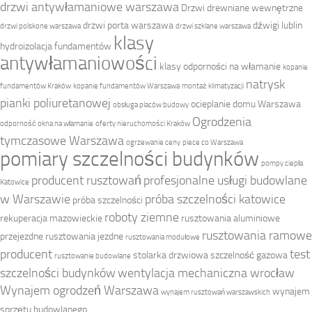
drzwi antywłamaniowe warszawa
Drzwi drewniane wewnętrzne
drzwi porta warszawa
dźwigi lublin
drzwi polskone warszawa
drzwi szklane warszawa
klasy
hydroizolacja fundamentów
antywłamaniowości
klasy odporności na włamanie
kopanie
natrysk
fundamentów Kraków
kopanie fundamentów Warszawa
montaż klimatyzacji
pianki poliuretanowej
ocieplanie domu Warszawa
obsługa placów budowy
Ogrodzenia
odporność okna na włamanie
oferty nieruchomości Kraków
tymczasowe Warszawa
ogrzewanie ceny
piece co Warszawa
pomiary szczelności budynków
pompy ciepła
producent rusztowań
profesjonalne usługi budowlane
Katowice
w Warszawie
próba szczelności katowice
próba szczelności
roboty ziemne
rekuperacja mazowieckie
rusztowania aluminiowe
rusztowania ramowe
przejezdne
rusztowania jezdne
rusztowania modułowe
producent
test
stolarka drzwiowa
szczelność gazowa
rusztowanie budowlane
szczelności budynków
wentylacja mechaniczna wrocław
Wynajem ogrodzeń Warszawa
wynajem
wynajem rusztowań warszawskich
sprzętu budowlanego