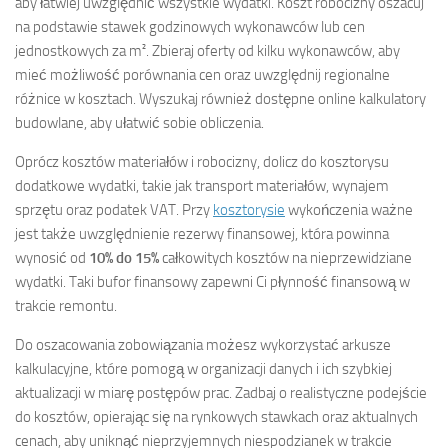
aby łatwiej uwzględnić wszystkie wydatki. Koszt robocizny oszacuj
na podstawie stawek godzinowych wykonawców lub cen
jednostkowych za m². Zbieraj oferty od kilku wykonawców, aby
mieć możliwość porównania cen oraz uwzględnij regionalne
różnice w kosztach. Wyszukaj również dostępne online kalkulatory
budowlane, aby ułatwić sobie obliczenia.
Oprócz kosztów materiałów i robocizny, dolicz do kosztorysu
dodatkowe wydatki, takie jak transport materiałów, wynajem
sprzętu oraz podatek VAT. Przy
kosztorysie
wykończenia ważne
jest także uwzględnienie rezerwy finansowej, która powinna
wynosić od
10% do 15%
całkowitych kosztów na nieprzewidziane
wydatki. Taki bufor finansowy zapewni Ci płynność finansową w
trakcie remontu.
Do oszacowania zobowiązania możesz wykorzystać arkusze
kalkulacyjne, które pomogą w organizacji danych i ich szybkiej
aktualizacji w miarę postępów prac. Zadbaj o realistyczne podejście
do kosztów, opierając się na rynkowych stawkach oraz aktualnych
cenach, aby uniknąć nieprzyjemnych niespodzianek w trakcie