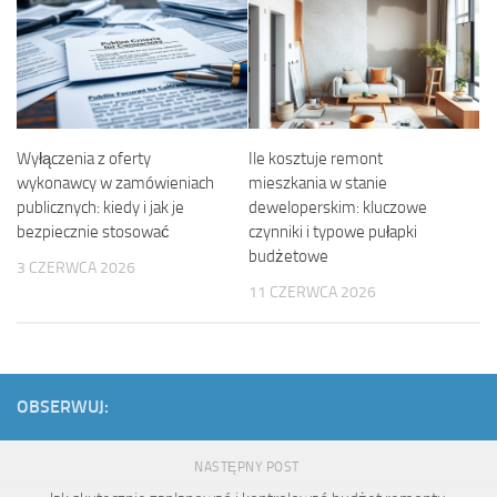
Wyłączenia z oferty
Ile kosztuje remont
wykonawcy w zamówieniach
mieszkania w stanie
publicznych: kiedy i jak je
deweloperskim: kluczowe
bezpiecznie stosować
czynniki i typowe pułapki
budżetowe
3 CZERWCA 2026
11 CZERWCA 2026
OBSERWUJ:
NASTĘPNY POST