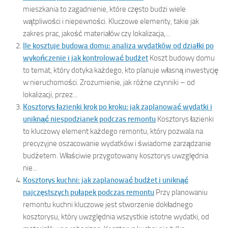
mieszkania to zagadnienie, które często budzi wiele
wątpliwości i niepewności. Kluczowe elementy, takie jak
zakres prac, jakość materiałów czy lokalizacja,...
Ile kosztuje budowa domu: analiza wydatków od działki po
wykończenie i jak kontrolować budżet
Koszt budowy domu
to temat, który dotyka każdego, kto planuje własną inwestycję
w nieruchomości. Zrozumienie, jak różne czynniki – od
lokalizacji, przez...
Kosztorys łazienki krok po kroku: jak zaplanować wydatki i
uniknąć niespodzianek podczas remontu
Kosztorys łazienki
to kluczowy element każdego remontu, który pozwala na
precyzyjne oszacowanie wydatków i świadome zarządzanie
budżetem. Właściwie przygotowany kosztorys uwzględnia
nie...
Kosztorys kuchni: jak zaplanować budżet i uniknąć
najczęstszych pułapek podczas remontu
Przy planowaniu
remontu kuchni kluczowe jest stworzenie dokładnego
kosztorysu, który uwzględnia wszystkie istotne wydatki, od