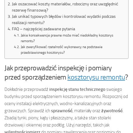
Jak oszacować koszty materiałów, robocizny oraz uwzględnić
rezerwę finansową?
Jak unikać typowych błędów i kontrolować wydatki podczas
realizacji remontu?
FAQ – najczęściej zadawane pytania
Jakie konsekwencje prawne może mieć niedokładny kosztorys
remontu?
Jak zweryfikować rzetelność wykonawcy na podstawie
przedstawionego kosztorysu?
Jak przeprowadzić inspekcję i pomiary
przed sporządzeniem
kosztorysu remontu
?
Dokładnie przeprowadź
inspekcję stanu technicznego
swojego
budynku przed sporządzeniem kosztorysu remontu. Rozpocznij od
oceny instalacji elektrycznych, wodno-kanalizacyjnych oraz
grzewczych. Sprawdź ich
sprawność
, materiały oraz
żywotność
.
Zbadaj tynki, piony, kąty i płaszczyzny, a także stan stolarki
drzwiowej i okiennej oraz podłóg. Użyj narzędzi, takich jak
wilgotnościomierz
do pomiaru zawilgocenia oraz poziomicy do