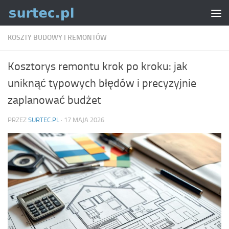
Skip to content
KOSZTY BUDOWY I REMONTÓW
Kosztorys remontu krok po kroku: jak
uniknąć typowych błędów i precyzyjnie
zaplanować budżet
PRZEZ
SURTEC.PL
·
17 MAJA 2026