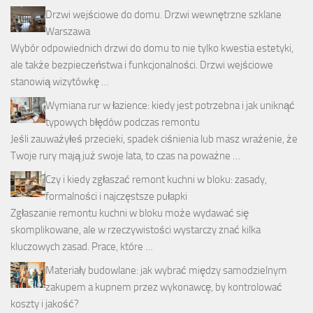
Drzwi wejściowe do domu. Drzwi wewnętrzne szklane
Warszawa
Wybór odpowiednich drzwi do domu to nie tylko kwestia estetyki,
ale także bezpieczeństwa i funkcjonalności. Drzwi wejściowe
stanowią wizytówkę …
Wymiana rur w łazience: kiedy jest potrzebna i jak uniknąć
typowych błędów podczas remontu
Jeśli zauważyłeś przecieki, spadek ciśnienia lub masz wrażenie, że
Twoje rury mają już swoje lata, to czas na poważne …
Czy i kiedy zgłaszać remont kuchni w bloku: zasady,
formalności i najczęstsze pułapki
Zgłaszanie remontu kuchni w bloku może wydawać się
skomplikowane, ale w rzeczywistości wystarczy znać kilka
kluczowych zasad. Prace, które …
Materiały budowlane: jak wybrać między samodzielnym
zakupem a kupnem przez wykonawcę, by kontrolować
koszty i jakość?