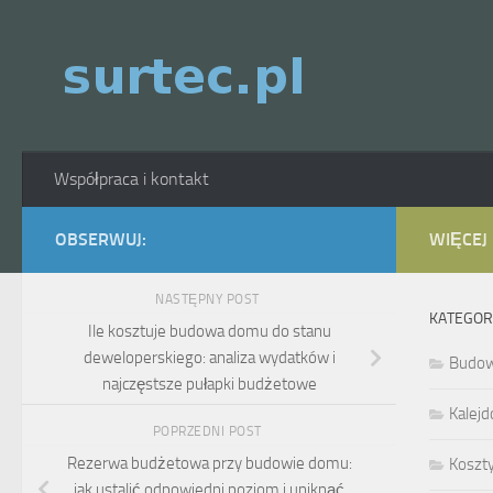
Skip to content
Współpraca i kontakt
OBSERWUJ:
WIĘCEJ
NASTĘPNY POST
KATEGOR
Ile kosztuje budowa domu do stanu
deweloperskiego: analiza wydatków i
Budo
najczęstsze pułapki budżetowe
Kalejd
POPRZEDNI POST
Rezerwa budżetowa przy budowie domu:
Koszt
jak ustalić odpowiedni poziom i uniknąć