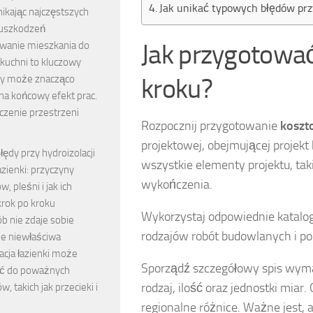
Jak unikać typowych błędów pr
nikając najczęstszych
 uszkodzeń
Jak przygotowa
wanie mieszkania do
kuchni to kluczowy
óry może znacząco
kroku?
na końcowy efekt prac.
czenie przestrzeni
Rozpocznij przygotowanie
koszt
projektowej, obejmującej projekt
łędy przy hydroizolacji
wszystkie elementy projektu, taki
azienki: przyczyny
wykończenia.
, pleśni i jak ich
krok po kroku
Wykorzystaj odpowiednie katalo
b nie zdaje sobie
rodzajów robót budowlanych i p
że niewłaściwa
acja łazienki może
Sporządź szczegółowy spis wy
ć do poważnych
rodzaj, ilość oraz jednostki miar
, takich jak przecieki i
regionalne różnice. Ważne jest,