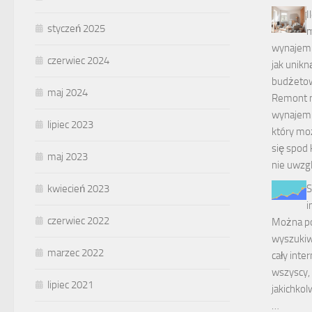
I
styczeń 2025
m
wynajem:
czerwiec 2024
jak unikn
budżeto
maj 2024
Remont m
wynajem 
lipiec 2023
który m
się spod 
maj 2023
nie uwzg
S
kwiecień 2023
i
czerwiec 2022
Można po
wyszukiw
marzec 2022
cały inte
wszyscy, 
lipiec 2021
jakichkol
…