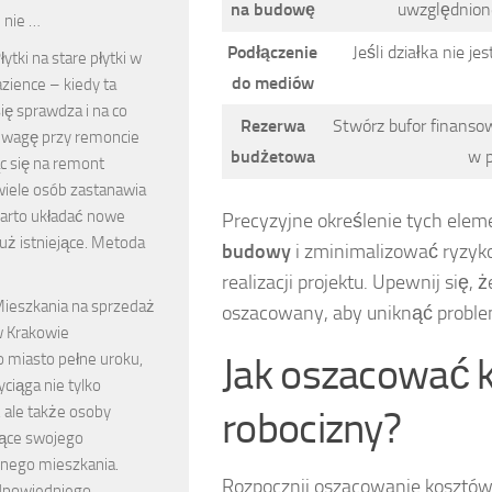
na budowę
uwzględnion
 nie …
Podłączenie
Jeśli działka nie j
łytki na stare płytki w
do mediów
azience – kiedy ta
ę sprawdza i na co
Rezerwa
Stwórz bufor finanso
uwagę przy remoncie
budżetowa
w p
c się na remont
 wiele osób zastanawia
warto układać nowe
Precyzyjne określenie tych ele
 już istniejące. Metoda
budowy
i zminimalizować ryzyk
realizacji projektu. Upewnij się,
ieszkania na sprzedaż
oszacowany, aby uniknąć probl
 Krakowie
Jak oszacować k
o miasto pełne uroku,
yciąga nie tylko
 ale także osoby
robocizny?
ące swojego
ego mieszkania.
Rozpocznij oszacowanie kosztów
dpowiedniego …