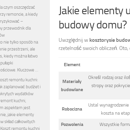
Jakie elementy 
a czym oszczędzać
rzy remoncie, a kiedy
budowy domu?
e ryzykować –
ny przewodnik dla
rów
Uwzględnij w
kosztorysie budo
o nie tylko sposób na
rzetelność swoich obliczeń. Oto
ie przestrzeni, ale
as, kiedy można łatwo
pułapki
Element
ościowe. Kluczowe …
Określ rodzaj oraz il
oszt remontu kuchni:
Materiały
stropy oraz pokryc
ak zaplanować budżet i
budowlane
ukrytych wydatków
remont kuchni,
Ustal wynagrodzenie 
m aspektem jest
Robocizna
koszta na eta
nie, jakie elementy
w skład całkowitych
Pozwolenia
Wszystkie form
 Koszt remontu kuchni