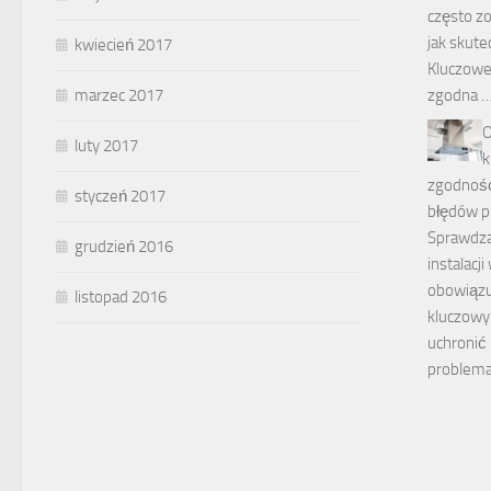
często z
jak skute
kwiecień 2017
Kluczowe 
zgodna 
marzec 2017
O
luty 2017
k
zgodność
styczeń 2017
błędów p
Sprawdza
grudzień 2016
instalacji
obowiązu
listopad 2016
kluczowy
uchronić
problem