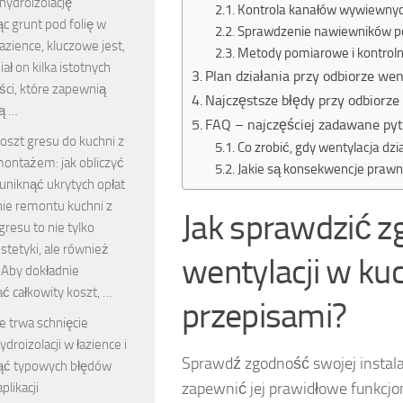
hydroizolację
Kontrola kanałów wywiewny
c grunt pod folię w
Sprawdzenie nawiewników p
łazience, kluczowe jest,
Metody pomiarowe i kontrol
iał on kilka istotnych
Plan działania przy odbiorze wen
ści, które zapewnią
Najczęstsze błędy przy odbiorze 
ą …
FAQ – najczęściej zadawane pyt
oszt gresu do kuchni z
Co zrobić, gdy wentylacja dz
ontażem: jak obliczyć
Jakie są konsekwencje prawn
 uniknąć ukrytych opłat
ie remontu kuchni z
Jak sprawdzić zg
resu to nie tylko
stetyki, ale również
wentylacji w ku
 Aby dokładnie
ć całkowity koszt, …
przepisami?
le trwa schnięcie
ydroizolacji w łazience i
Sprawdź zgodność swojej instala
nąć typowych błędów
zapewnić jej prawidłowe funkcj
plikacji