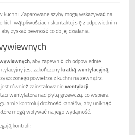
a w kuchni. Zaparowane szyby mogą wskazywać na
elkich wątpliwościach skontaktuj się z odpowiednim
, aby zyskać pewność co do jej działania.
 wywiewnych
w wywiewnych
, aby zapewnić ich odpowiednie
entylacyjny jest zakończony
kratką wentylacyjną
,
zyszczonego powietrza z kuchni na zewnątrz.
 jest również zainstalowanie
wentylacji
staci wentylatora nad płytą grzewczą, co wspiera
ularnie kontroluj drożność kanałów, aby uniknąć
które mogą wpływać na jego wydajność.
gają kontroli: