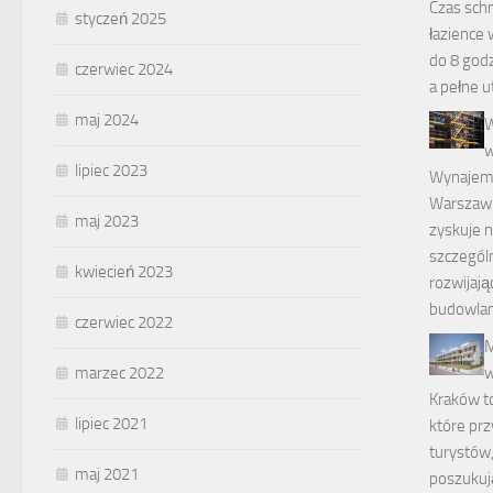
Czas schn
styczeń 2025
łazience 
do 8 godz
czerwiec 2024
a pełne 
maj 2024
W
w
lipiec 2023
Wynajem
Warszawi
maj 2023
zyskuje n
szczegól
kwiecień 2023
rozwijają
budowlan
czerwiec 2022
M
w
marzec 2022
Kraków t
lipiec 2021
które prz
turystów,
maj 2021
poszukuj