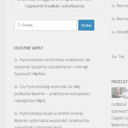
Remon
i zapewnić trwałość wykończenia
Remont
Szukaj:
Wokół
OSTATNIE WPISY
Sur Tec
Hydroizolacja narożników w łazience: jak
wykonać szczelne uszczelnienie i uniknąć
typowych błędów
PRZECZY
Czy hydroizolację wykonać na całej
R
podłodze łazienki – praktyczne wskazówki i
e
najczęstsze błędy
rozłożyć 
typowyc
Hydroizolacja ścian w strefie mokrej
Często zd
łazienki: optymalna wysokość i praktyczne
łazienki s
wskazówki zabezpieczenia