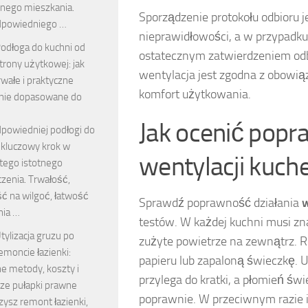
ego mieszkania.
Sporządzenie protokołu odbioru 
dpowiedniego …
nieprawidłowości, a w przypadku 
odłoga do kuchni od
ostatecznym zatwierdzeniem odbi
trony użytkowej: jak
wentylacja jest zgodna z obowi
wałe i praktyczne
komfort użytkowania.
nie dopasowane do
Jak ocenić popr
powiedniej podłogi do
 kluczowy krok w
wentylacji kuch
 tego istotnego
zenia. Trwałość,
ć na wilgoć, łatwość
Sprawdź poprawność działania
w
nia …
testów. W każdej kuchni musi z
tylizacja gruzu po
zużyte powietrze na zewnątrz. Ro
emoncie łazienki:
papieru lub zapaloną świeczkę. Um
e metody, koszty i
przylega do kratki, a płomień świ
sze pułapki prawne
poprawnie. W przeciwnym razie i
ysz remont łazienki,