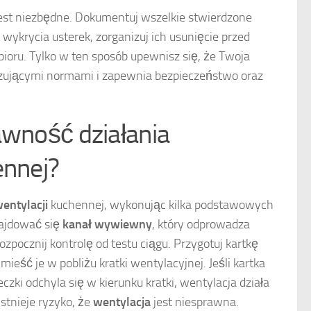
jest niezbędne. Dokumentuj wszelkie stwierdzone
wykrycia usterek, zorganizuj ich usunięcie przed
oru. Tylko w ten sposób upewnisz się, że Twoja
ązującymi normami i zapewnia bezpieczeństwo oraz
awność działania
ennej?
entylacji
kuchennej, wykonując kilka podstawowych
najdować się
kanał wywiewny
, który odprowadza
zpocznij kontrolę od testu ciągu. Przygotuj kartkę
ieść je w pobliżu kratki wentylacyjnej. Jeśli kartka
eczki odchyla się w kierunku kratki, wentylacja działa
stnieje ryzyko, że
wentylacja
jest niesprawna.