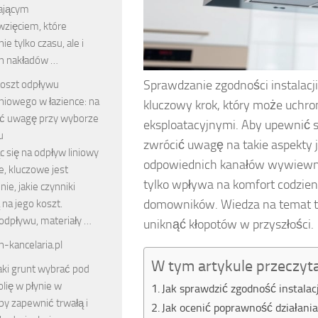
zającym
wzięciem, które
e tylko czasu, ale i
h nakładów …
Sprawdzanie zgodności instalacj
oszt odpływu
iniowego w łazience: na
kluczowy krok, który może uchr
ić uwagę przy wyborze
eksploatacyjnymi. Aby upewnić s
u
zwrócić uwagę na takie aspekt
 się na odpływ liniowy
odpowiednich kanałów wywiewny
e, kluczowe jest
tylko wpływa na komfort codzie
ie, jakie czynniki
domowników. Wiedza na temat ty
na jego koszt.
odpływu, materiały …
uniknąć kłopotów w przyszłości.
n-kancelaria.pl
W tym artykule przeczyt
aki grunt wybrać pod
olię w płynie w
Jak sprawdzić zgodność instalac
 by zapewnić trwałą i
Jak ocenić poprawność działani