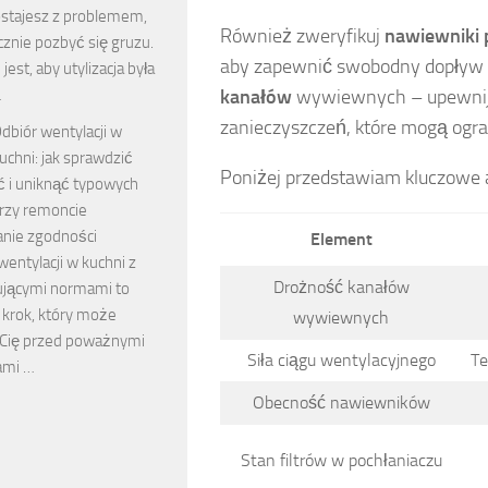
ostajesz z problemem,
Również zweryfikuj
nawiewniki 
cznie pozbyć się gruzu.
aby zapewnić swobodny dopływ 
jest, aby utylizacja była
…
kanałów
wywiewnych – upewnij s
zanieczyszczeń, które mogą ogra
dbiór wentylacji w
uchni: jak sprawdzić
Poniżej przedstawiam kluczowe a
 i uniknąć typowych
rzy remoncie
nie zgodności
Element
 wentylacji w kuchni z
Drożność kanałów
jącymi normami to
 krok, który może
wywiewnych
 Cię przed poważnymi
Siła ciągu wentylacyjnego
Te
ami …
Obecność nawiewników
Stan filtrów w pochłaniaczu