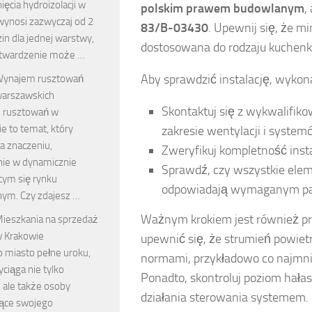
ięcia hydroizolacji w
polskim prawem budowlanym
,
wynosi zazwyczaj od 2
83/B-03430
. Upewnij się, że m
in dla jednej warstwy,
dostosowana do rodzaju kuchenki
utwardzenie może …
Aby sprawdzić instalację, wykona
ynajem rusztowań
arszawskich
Skontaktuj się z wykwalifi
 rusztowań w
e to temat, który
zakresie wentylacji i syste
a znaczeniu,
Zweryfikuj kompletność insta
nie w dynamicznie
Sprawdź, czy wszystkie elem
cym się rynku
odpowiadają wymaganym p
ym. Czy zdajesz …
Ważnym krokiem jest również pr
ieszkania na sprzedaż
 Krakowie
upewnić się, że strumień powie
o miasto pełne uroku,
normami, przykładowo co najmn
yciąga nie tylko
Ponadto, skontroluj poziom hał
 ale także osoby
działania sterowania systemem.
ące swojego