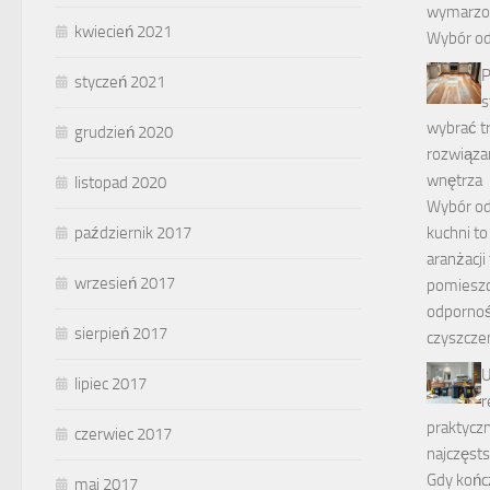
wymarzon
kwiecień 2021
Wybór o
P
styczeń 2021
s
wybrać tr
grudzień 2020
rozwiąza
wnętrza
listopad 2020
Wybór od
kuchni to
październik 2017
aranżacji
wrzesień 2017
pomieszc
odpornoś
sierpień 2017
czyszcze
U
lipiec 2017
r
praktyczn
czerwiec 2017
najczęst
Gdy kończ
maj 2017