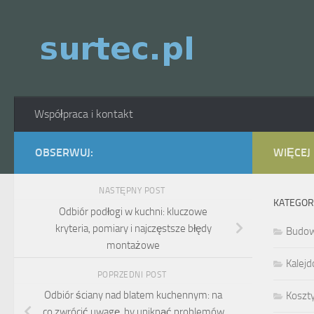
Skip to content
Współpraca i kontakt
OBSERWUJ:
WIĘCEJ
NASTĘPNY POST
KATEGOR
Odbiór podłogi w kuchni: kluczowe
kryteria, pomiary i najczęstsze błędy
Budo
montażowe
Kalejd
POPRZEDNI POST
Odbiór ściany nad blatem kuchennym: na
Koszt
co zwrócić uwagę, by uniknąć problemów