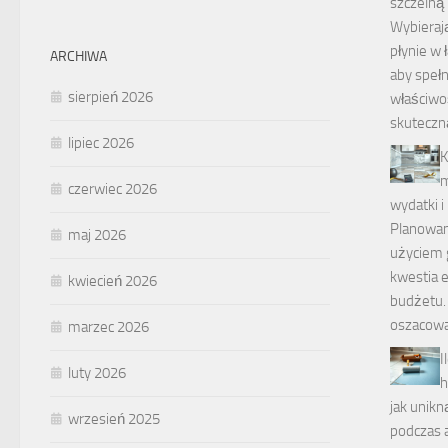
szczelną 
Wybierają
płynie w 
ARCHIWA
aby spełn
sierpień 2026
właściwo
skuteczn
lipiec 2026
K
m
czerwiec 2026
wydatki i
Planowan
maj 2026
użyciem g
kwestia e
kwiecień 2026
budżetu.
oszacowa
marzec 2026
I
luty 2026
h
jak unik
wrzesień 2025
podczas a