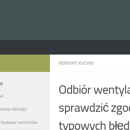
REMONT KUCHNI
IE
Odbiór wentylac
wa
sprawdzić zgo
oskop różności
typowych błęd
y budowy i remontów