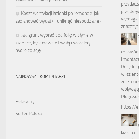
przytłac
przedsię
Koszt wentylacji łazienki po remoncie: jak
wymaga ni
zaplanować wydatki i uniknąć niespodzianek
znacznyc
Jaki grunt wybrać pod folię w płynie w
K
łazience, by zapewnić trwałą i szczelną
l
hydroizolację
co zwróc
i montaż
Decydując
w łazienc
NAJNOWSZE KOMENTARZE
zrozumien
wpływają 
Długość 
Polecamy:
https://e
Surtec Polska
J
f
łazience,