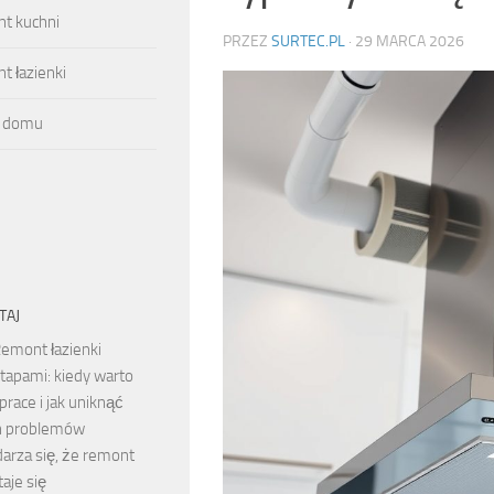
t kuchni
PRZEZ
SURTEC.PL
·
29 MARCA 2026
 łazienki
 domu
TAJ
emont łazienki
tapami: kiedy warto
prace i jak uniknąć
h problemów
arza się, że remont
taje się