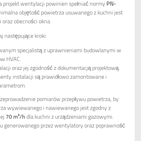
 a projekt wentylacji powinien spełniać normy
PN-
inimalna objętość powietrza usuwanego z kuchni jest
 oraz obecności okna.
j następujące kroki:
kowanym specjalistą z uprawnieniami budowlanymi w
mów HVAC.
lacji oraz jej zgodność z dokumentacją projektową.
enty instalacji są prawidłowo zamontowane i
arametrom.
zeprowadzenie pomiarów przepływu powietrza, by
trza wywiewanego i nawiewanego jest zgodny z
iej
70 m³/h
dla kuchni z urządzeniami gazowymi.
asu generowanego przez wentylatory oraz poprawność