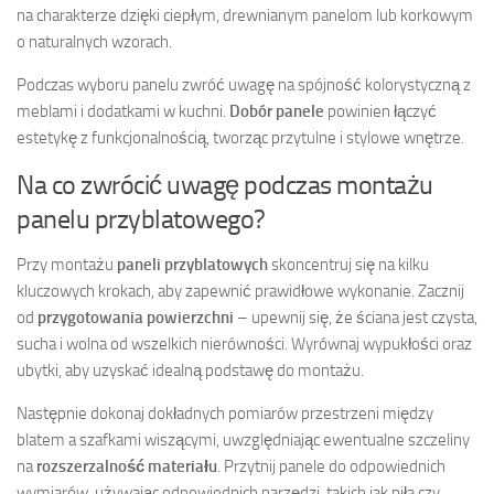
na charakterze dzięki ciepłym, drewnianym panelom lub korkowym
o naturalnych wzorach.
Podczas wyboru panelu zwróć uwagę na spójność kolorystyczną z
meblami i dodatkami w kuchni.
Dobór panele
powinien łączyć
estetykę z funkcjonalnością, tworząc przytulne i stylowe wnętrze.
Na co zwrócić uwagę podczas montażu
panelu przyblatowego?
Przy montażu
paneli przyblatowych
skoncentruj się na kilku
kluczowych krokach, aby zapewnić prawidłowe wykonanie. Zacznij
od
przygotowania powierzchni
– upewnij się, że ściana jest czysta,
sucha i wolna od wszelkich nierówności. Wyrównaj wypukłości oraz
ubytki, aby uzyskać idealną podstawę do montażu.
Następnie dokonaj dokładnych pomiarów przestrzeni między
blatem a szafkami wiszącymi, uwzględniając ewentualne szczeliny
na
rozszerzalność materiału
. Przytnij panele do odpowiednich
wymiarów, używając odpowiednich narzędzi, takich jak piła czy