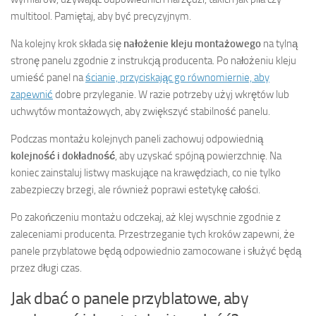
multitool. Pamiętaj, aby być precyzyjnym.
Na kolejny krok składa się
nałożenie kleju montażowego
na tylną
stronę panelu zgodnie z instrukcją producenta. Po nałożeniu kleju
umieść panel na
ścianie, przyciskając go równomiernie, aby
zapewnić
dobre przyleganie. W razie potrzeby użyj wkrętów lub
uchwytów montażowych, aby zwiększyć stabilność panelu.
Podczas montażu kolejnych paneli zachowuj odpowiednią
kolejność i dokładność
, aby uzyskać spójną powierzchnię. Na
koniec zainstaluj listwy maskujące na krawędziach, co nie tylko
zabezpieczy brzegi, ale również poprawi estetykę całości.
Po zakończeniu montażu odczekaj, aż klej wyschnie zgodnie z
zaleceniami producenta. Przestrzeganie tych kroków zapewni, że
panele przyblatowe będą odpowiednio zamocowane i służyć będą
przez długi czas.
Jak dbać o panele przyblatowe, aby