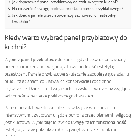
Jak dopasować panel przyblatowy do stylu wnętrza kuchni?
Na co zwrócić uwagę podczas montażu panelu przyblatowego?
Jak dbać o panele przyblatowe, aby zachować ich estetykę i
trwałość?
Kiedy warto wybrać panel przyblatowy do
kuchni?
Wybierz
panel przyblatowy
do kuchni, gdy chcesz chronić ściany
przed zabrudzeniami i wilgocią, a także podnieść
estetykę
przestrzeni. Panele przyblatowe skutecznie zapobiegają osiadaniu
brudu na ścianach, co ułatwia ich konserwację i codzienne
czyszczenie. Dzięki nim, Twoja kuchnia zyska nowoczesny wygląd, a
jednocześnie nabierze praktycznego charakteru.
Panele przyblatowe doskonale sprawdzą się w kuchniach o
intensywnym użytkowaniu, gdzie ochrona przed plamami i wilgocią
jest kluczowa. Wybierając je, zwróć uwagę na ich
funkcjonalność
i
estetykę, aby współgrały z całością wnętrza oraz z meblami i