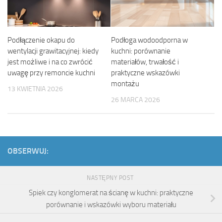
Podłączenie okapu do
Podłoga wodoodporna w
wentylacji grawitacyjnej: kiedy
kuchni: porównanie
jest możliwe i na co zwrócić
materiałów, trwałość i
uwagę przy remoncie kuchni
praktyczne wskazówki
montażu
13 KWIETNIA 2026
26 MARCA 2026
OBSERWUJ:
NASTĘPNY POST
Spiek czy konglomerat na ścianę w kuchni: praktyczne
porównanie i wskazówki wyboru materiału