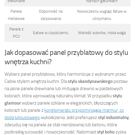
drewniane
różnych gatunkach
Panele
Odporność na
Nowoczesny wygląd, łatwe w
metalowe
zarysowania
utrzymaniu
Panele z
Łatwe w czyszczeniu
Wielość wzorów, niska waga
PCV
Jak dopasować panel przyblatowy do stylu
wnętrza kuchni?
Wybierz panel przyblatowy, który harmonizuje z wybranym przez
Ciebie stylem wnętrza kuchni. Dla
stylu skandynawskiego
postaw
na jasne panele drewniane lub imitujące drewno w pastelowych
kolorach, które wprowadzą naturalny klimat. W przypadku
stylu
glamour
wybierz panele szklane w eleganckich, błyszczących
kolorach lub panele z
konglomeratu przypominające marmur, co
doda luksusowego
wykończenia. Jeśli preferujesz
styl industrialny
,
zdecyduj się na panele ze stali nierdzewnej lub betonu, które
podkreślą surowość i nowoczesność. Natomiast
styl boho
zyska