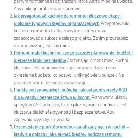
pełnym formalności i ograniczeń, które warto mieć na uwadze.
Aby uniknąć problemów, kluczowe...
Jak przygotować kuchnię do remontu: kluczowe etapy i
unikanie typowych błędów organizacyjnych
Przygotowanie
kuchni do remontu to kluczowy krok, który może
zadecydować o sukcesie całego projektu. Zanim przystąpisz
do prac, ważne jest, aby mieć...
Remont małej kuchni od czego zacząć: planowanie, budżet i
pierwsze kroki bez błędów
Zaczynając remont małej kuchni,
kluczowe jest odpowiednie zaplanowanie działań oraz
określenie budżetu, co pozwoli uniknąć wielu pułapek. Na
początek warto przeanalizować swoje...
Punkty pod zmywarkę i lodówkę: jak ustawić sprzęty AGD
dla wygody i bezpieczeństwa w kuchni
Planowanie układu
sprzętów AGD w kuchni, takich jak zmywarka i lodówka, jest
kluczowe dla ich efektywności i bezpieczeństwa. Aby
zapewnić wygodę, zmywarka...
Przeniesienie punktów wodno-kanalizacyjnych w kuchni –
kiedy się opłaca i jak uniknąć błędów podczas remontu