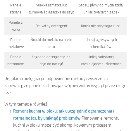
Panele
Miękka szmatka lub
Stosuj płyny do mycia szkła,
szklane
gumowa ściągaczka do szyb
unikaj twardych gąbek
Panele z
Delikatny detergent
Korek nie przyciąga kurzu
korka
Panele
Środki do metalu na bazie
Unikaj agresywnych
metalowe
octu
chemikaliów
Panele
Łagodne detergenty, np.
Unikaj substancji
betonowe
płyn do naczyń
wybielających i ściernych
Regularna pielęgnacja i odpowiednie metody czyszczenia
zapewnią, że panele zachowają swój pierwotny wygląd przez długi
czas.
W tym temacie również:
Remont kuchni w bloku: jak uwzględnić ograniczenia i
formalności, by uniknąć problemów
Planowanie remontu
kuchni w bloku może być skomplikowanym procesem,