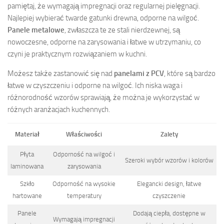
pamiętaj, że wymagają impregnacji oraz regularnej pielęgnacji.
Najlepiej wybierać twarde gatunki drewna, odporne na wilgoć.
Panele metalowe
, zwłaszcza te ze stali nierdzewnej, są
nowoczesne, odporne na zarysowania i łatwe w utrzymaniu, co
czyni je praktycznym rozwiązaniem w kuchni.
Możesz także zastanowić się nad
panelami z PCV
, które są bardzo
łatwe w czyszczeniu i odporne na wilgoć. Ich niska waga i
różnorodność wzorów sprawiają, że można je wykorzystać w
różnych aranżacjach kuchennych.
Materiał
Właściwości
Zalety
Płyta
Odporność na wilgoć i
Szeroki wybór wzorów i kolorów
laminowana
zarysowania
Szkło
Odporność na wysokie
Elegancki design, łatwe
hartowane
temperatury
czyszczenie
Panele
Dodają ciepła, dostępne w
Wymagają impregnacji