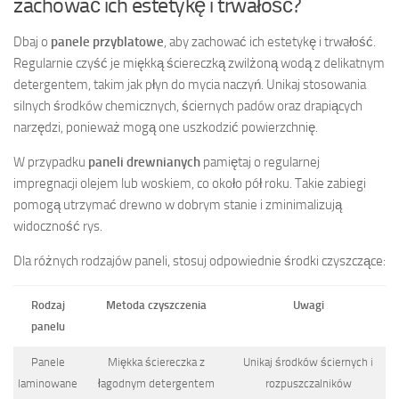
zachować ich estetykę i trwałość?
Dbaj o
panele przyblatowe
, aby zachować ich estetykę i trwałość.
Regularnie czyść je miękką ściereczką zwilżoną wodą z delikatnym
detergentem, takim jak płyn do mycia naczyń. Unikaj stosowania
silnych środków chemicznych, ściernych padów oraz drapiących
narzędzi, ponieważ mogą one uszkodzić powierzchnię.
W przypadku
paneli drewnianych
pamiętaj o regularnej
impregnacji olejem lub woskiem, co około pół roku. Takie zabiegi
pomogą utrzymać drewno w dobrym stanie i zminimalizują
widoczność rys.
Dla różnych rodzajów paneli, stosuj odpowiednie środki czyszczące:
Rodzaj
Metoda czyszczenia
Uwagi
panelu
Panele
Miękka ściereczka z
Unikaj środków ściernych i
laminowane
łagodnym detergentem
rozpuszczalników