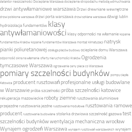
detektor nieszczelności
Docieplanie Warszawa
docieplenie stropodachu metodą wdmuchiwania
drzwi antywłamaniowe warszawa
Drzwi drewniane wewnętrzne
drzwi porta warszawa
dźwigi lublin
drzwi polskone warszawa
drzwi szklane warszawa
klasy
hydroizolacja fundamentów
antywłamaniowości
klasy odporności na włamanie
kopanie
natrysk
fundamentów Kraków
kopanie fundamentów Warszawa
montaż klimatyzacji
pianki poliuretanowej
ocieplanie domu Warszawa
obsługa placów budowy
Ogrodzenia
odporność okna na włamanie
oferty nieruchomości Kraków
tymczasowe Warszawa
ogrzewanie ceny
piece co Warszawa
pomiary szczelności budynków
pompy ciepła
producent rusztowań
profesjonalne usługi budowlane
Katowice
w Warszawie
próba szczelności katowice
próba szczelności
roboty ziemne
rekuperacja mazowieckie
rusztowania aluminiowe
rusztowania ramowe
przejezdne
rusztowania jezdne
rusztowania modułowe
producent
test
stolarka drzwiowa
szczelność gazowa
rusztowanie budowlane
szczelności budynków
wentylacja mechaniczna wrocław
Wynajem ogrodzeń Warszawa
wynajem
wynajem rusztowań warszawskich