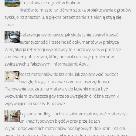
Projektowanie ogrodów Kraków
Kraków to miasto, w którym sztuka projektowania ogrodów
zyskuje na znaczeniu, a piękne przestrzenie z zielenią stają się
coraz …
Referencje wykonawcy: jak skutecznie zweryfikować
autentyczność i rzetelność dokumentów w praktyce
Weryfikacja referencji wykonawcy to kluczowy krok w procesie
zamówień publicznych, który pozwala uniknąć problemów
związanych z fałszywymi informacjami. Aby …
Koszt materiałów do łazienki: jak zaplanować budżet
uwzględniając kluczowe czynniki i oszczędności
Planowanie budżetu na materiały do łazienki może być
wyzwaniem, zwłaszcza gdy trzeba uwzględnić różne czynniki
wpływające na koszty. Kluczowe …
Łączenie podłogi kuchni z salonem: jak wybrać materiały i
uniknąć typowych błędów przy przejściach
Wybór odpowiednich materiałów podłogowych do kuchni i salonu
nie jest prostym zadaniem, zwłaszcza gdy zależy nam na estetyce i