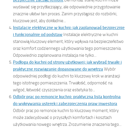
wydawać się przytłaczający, ale odpowiednie przygotowanie
znacznie ułatwi ten proces. Zanim przystąpisz do rozbiórki,
kluczowe jest, aby dokładnie...
Instalacje elektryczne w kuchni: jak zaplanować bezpiecznie
i funkcjonalnie od podstaw
Instalacje elektryczne w kuchni
stanowią kluczowy element, który wpływa na bezpieczeństwo
oraz komfort codziennego użytkowania tego pomieszczenia.
Odpowiednio zaplanowana instalacja nie tylko...
Podłoga do kuchni od strony użytkowej: jak wybrać trwałe i
praktyczne rozwiązanie dopasowane do wnętrza
Wybór
odpowiedniej podłogi do kuchni to kluczowy krok w aranżacji
tego istotnego pomieszczenia. Trwałość, odporność na
wilgoć, łatwość czyszczenia oraz estetyka to...
Odbiór prac po remoncie kuchni: praktyczna lista kontrolna
do wykrywania usterek i zabezpieczenia praw inwestora
Odbiór prac po remoncie kuchni to kluczowy moment, który
może zadecydować o przyszłych komfortach i kosztach
użytkowania nowego wnętrza. Zrozumienie znaczenia tego...