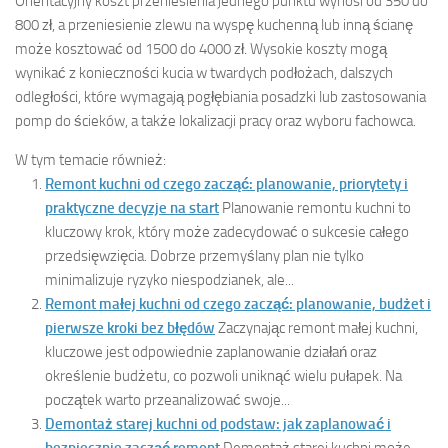
Orientacyjny koszt przeniesienia jednego punktu wynosi od 350 do
800 zł, a przeniesienie zlewu na wyspę kuchenną lub inną ścianę
może kosztować od 1500 do 4000 zł. Wysokie koszty mogą
wynikać z konieczności kucia w twardych podłożach, dalszych
odległości, które wymagają pogłębiania posadzki lub zastosowania
pomp do ścieków, a także lokalizacji pracy oraz wyboru fachowca.
W tym temacie również:
Remont kuchni od czego zacząć: planowanie, priorytety i
praktyczne decyzje na start
Planowanie remontu kuchni to
kluczowy krok, który może zadecydować o sukcesie całego
przedsięwzięcia. Dobrze przemyślany plan nie tylko
minimalizuje ryzyko niespodzianek, ale...
Remont małej kuchni od czego zacząć: planowanie, budżet i
pierwsze kroki bez błędów
Zaczynając remont małej kuchni,
kluczowe jest odpowiednie zaplanowanie działań oraz
określenie budżetu, co pozwoli uniknąć wielu pułapek. Na
początek warto przeanalizować swoje...
Demontaż starej kuchni od podstaw: jak zaplanować i
bezpiecznie zacząć remont
Demontaż starej kuchni może