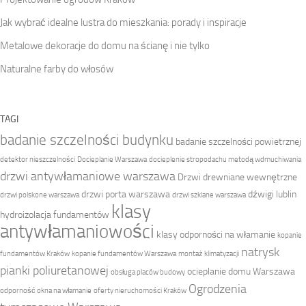
Jak wybrać idealne lustra do mieszkania: porady i inspiracje
Metalowe dekoracje do domu na ścianę i nie tylko
Naturalne farby do włosów
TAGI
badanie szczelności budynku
badanie szczelności powietrznej
detektor nieszczelności
Docieplanie Warszawa
docieplenie stropodachu metodą wdmuchiwania
drzwi antywłamaniowe warszawa
Drzwi drewniane wewnętrzne
drzwi porta warszawa
dźwigi lublin
drzwi polskone warszawa
drzwi szklane warszawa
klasy
hydroizolacja fundamentów
antywłamaniowości
klasy odporności na włamanie
kopanie
natrysk
fundamentów Kraków
kopanie fundamentów Warszawa
montaż klimatyzacji
pianki poliuretanowej
ocieplanie domu Warszawa
obsługa placów budowy
Ogrodzenia
odporność okna na włamanie
oferty nieruchomości Kraków