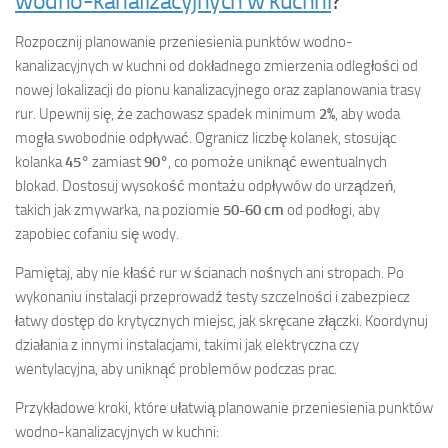
wodno-kanalizacyjnych w kuchni
?
Rozpocznij planowanie przeniesienia punktów wodno-
kanalizacyjnych w kuchni od dokładnego zmierzenia odległości od
nowej lokalizacji do pionu kanalizacyjnego oraz zaplanowania trasy
rur. Upewnij się, że zachowasz spadek minimum
2%
, aby woda
mogła swobodnie odpływać. Ogranicz liczbę kolanek, stosując
kolanka
45°
zamiast
90°
, co pomoże uniknąć ewentualnych
blokad. Dostosuj wysokość montażu odpływów do urządzeń,
takich jak zmywarka, na poziomie
50-60 cm
od podłogi, aby
zapobiec cofaniu się wody.
Pamiętaj, aby nie kłaść rur w ścianach nośnych ani stropach. Po
wykonaniu instalacji przeprowadź testy szczelności i zabezpiecz
łatwy dostęp do krytycznych miejsc, jak skręcane złączki. Koordynuj
działania z innymi instalacjami, takimi jak elektryczna czy
wentylacyjna, aby uniknąć problemów podczas prac.
Przykładowe kroki, które ułatwią planowanie przeniesienia punktów
wodno-kanalizacyjnych w kuchni: