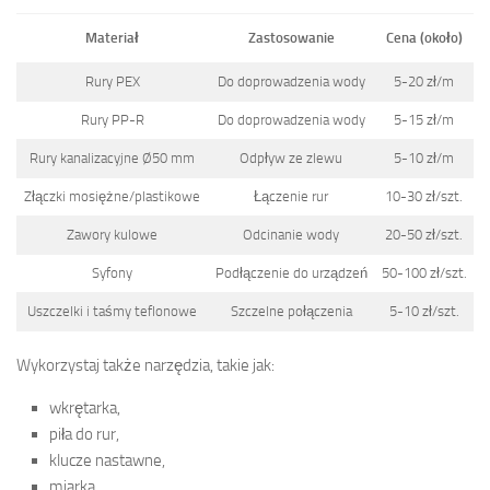
Materiał
Zastosowanie
Cena (około)
Rury PEX
Do doprowadzenia wody
5-20 zł/m
Rury PP-R
Do doprowadzenia wody
5-15 zł/m
Rury kanalizacyjne Ø50 mm
Odpływ ze zlewu
5-10 zł/m
Złączki mosiężne/plastikowe
Łączenie rur
10-30 zł/szt.
Zawory kulowe
Odcinanie wody
20-50 zł/szt.
Syfony
Podłączenie do urządzeń
50-100 zł/szt.
Uszczelki i taśmy teflonowe
Szczelne połączenia
5-10 zł/szt.
Wykorzystaj także narzędzia, takie jak:
wkrętarka,
piła do rur,
klucze nastawne,
miarka,