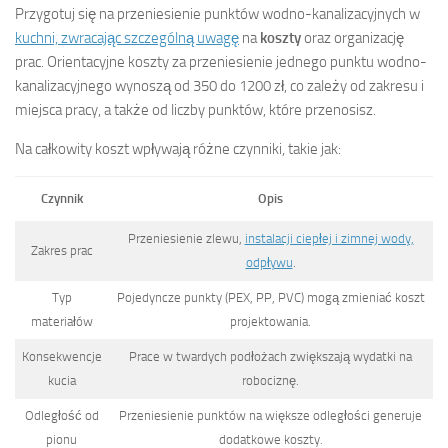
Przygotuj się na przeniesienie punktów wodno-kanalizacyjnych w
kuchni, zwracając szczególną uwagę
na
koszty
oraz organizację
prac. Orientacyjne koszty za przeniesienie jednego punktu wodno-
kanalizacyjnego wynoszą od 350 do 1200 zł, co zależy od zakresu i
miejsca pracy, a także od liczby punktów, które przenosisz.
Na całkowity koszt wpływają różne czynniki, takie jak:
Czynnik
Opis
Przeniesienie zlewu,
instalacji ciepłej i zimnej wody,
Zakres prac
odpływu
.
Typ
Pojedyncze punkty (PEX, PP, PVC) mogą zmieniać koszt
materiałów
projektowania.
Konsekwencje
Prace w twardych podłożach zwiększają wydatki na
kucia
robociznę.
Odległość od
Przeniesienie punktów na większe odległości generuje
pionu
dodatkowe koszty.