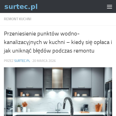
Skip to content
REMONT KUCHNI
Przeniesienie punktów wodno-
kanalizacyjnych w kuchni – kiedy się opłaca i
jak uniknąć błędów podczas remontu
PRZEZ
SURTEC.PL
·
20 MARCA 2026