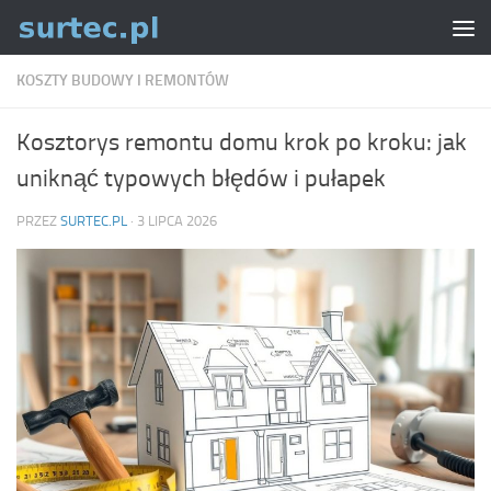
Skip to content
KOSZTY BUDOWY I REMONTÓW
Kosztorys remontu domu krok po kroku: jak
uniknąć typowych błędów i pułapek
PRZEZ
SURTEC.PL
·
3 LIPCA 2026