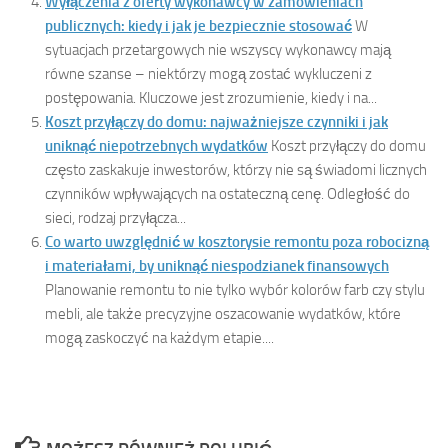
Wyłączenia z oferty wykonawcy w zamówieniach
publicznych: kiedy i jak je bezpiecznie stosować
W
sytuacjach przetargowych nie wszyscy wykonawcy mają
równe szanse – niektórzy mogą zostać wykluczeni z
postępowania. Kluczowe jest zrozumienie, kiedy i na...
Koszt przyłączy do domu: najważniejsze czynniki i jak
uniknąć niepotrzebnych wydatków
Koszt przyłączy do domu
często zaskakuje inwestorów, którzy nie są świadomi licznych
czynników wpływających na ostateczną cenę. Odległość do
sieci, rodzaj przyłącza...
Co warto uwzględnić w kosztorysie remontu poza robocizną
i materiałami, by uniknąć niespodzianek finansowych
Planowanie remontu to nie tylko wybór kolorów farb czy stylu
mebli, ale także precyzyjne oszacowanie wydatków, które
mogą zaskoczyć na każdym etapie....