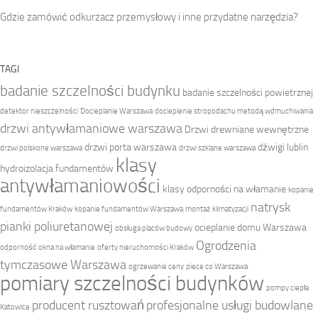
Gdzie zamówić odkurzacz przemysłowy i inne przydatne narzędzia?
TAGI
badanie szczelności budynku
badanie szczelności powietrznej
detektor nieszczelności
Docieplanie Warszawa
docieplenie stropodachu metodą wdmuchiwania
drzwi antywłamaniowe warszawa
Drzwi drewniane wewnętrzne
drzwi porta warszawa
dźwigi lublin
drzwi polskone warszawa
drzwi szklane warszawa
klasy
hydroizolacja fundamentów
antywłamaniowości
klasy odporności na włamanie
kopanie
natrysk
fundamentów Kraków
kopanie fundamentów Warszawa
montaż klimatyzacji
pianki poliuretanowej
ocieplanie domu Warszawa
obsługa placów budowy
Ogrodzenia
odporność okna na włamanie
oferty nieruchomości Kraków
tymczasowe Warszawa
ogrzewanie ceny
piece co Warszawa
pomiary szczelności budynków
pompy ciepła
producent rusztowań
profesjonalne usługi budowlane
Katowice