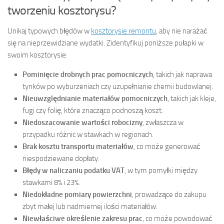
tworzeniu kosztorysu?
Unikaj typowych błędów w
kosztorysie remontu
, aby nie narażać
się na nieprzewidziane wydatki. Zidentyfikuj poniższe pułapki w
swoim kosztorysie:
Pominięcie drobnych prac pomocniczych
, takich jak naprawa
tynków po wyburzeniach czy uzupełnianie chemii budowlanej.
Nieuwzględnianie materiałów pomocniczych
, takich jak kleje,
fugi czy folię, które znacząco podnoszą koszt.
Niedoszacowanie wartości robocizny
, zwłaszcza w
przypadku różnic w stawkach w regionach.
Brak kosztu transportu materiałów
, co może generować
niespodziewane dopłaty.
Błędy w naliczaniu podatku VAT
, w tym pomyłki między
stawkami 8% i 23%.
Niedokładne pomiary powierzchni
, prowadzące do zakupu
zbyt małej lub nadmiernej ilości materiałów.
Niewłaściwe określenie zakresu prac
, co może powodować