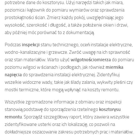
potrzebne dane do kosztorysu. Użyj narzędzi takich jak miara,
poziomica i kątownik do pomiaru wymiarów oraz sprawdzenia
prostokątności ścian. Zmierz każdy pokój, uwzględniając jego
wysokość, szerokość i długość, a także położenie okien i drzwi,
aby później móc porównać to z dokumentacją.
Podczas
inspekcji
stanu technicznego, oceń instalacje elektryczne,
wodno-kanalizacyjne i grzewcze. Zwróć uwagę na ich sprawność
oraz stan materiałów. Warto użyć
wilgotnościomierza
do pomiaru
poziomu wilgoci w ścianach i podłogach, jak również
miernika
napięcia
do sprawdzenia instalacji elektrycznej. Zidentyfikuj
wszelkie widoczne wady, takie jak ślady zalania, wykwity pleśni czy
mostki termiczne, które mogą wpłynąć na koszty remontu.
Wszystkie zgromadzone informacje z obmiaru oraz inspekcji
stanowią podstawę do sporządzenia rzetelnego
kosztorysu
remontu
. Sporządź szczegółowy raport, który zawiera wszystkie
zidentyfikowane usterki oraz ich lokalizację, co pozwoli na
dokładniejsze oszacowanie zakresu potrzebnych prac i materiałów.