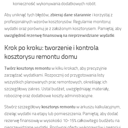
konieczność wykonywania dodatkowych robót.
Aby uniknąć tych błędów,
zbieraj dane starannie
i korzystaj z
profesjonalnych wzorów kosztorysów. Regularnie monitoruj
wydatki oraz porównuj je z założonym kosztorysem. Pamiętaj, aby
uwzględnić rezerwę finansową na nieprzewidziane wydatki
.
Krok po kroku: tworzenie i kontrola
kosztorysu remontu domu
Twórz kosztorys remontu
w kilku krokach, aby precyzyjnie
zarządzać wydatkami. Rozpocznij od przygotowania listy
wszystkich planowanych prac remontowych, określając ich
szczegółowy zakres. Ustal budżet, uwzględniając materiały,
robociznę oraz dodatkowe koszty administracyjne.
Stwórz szczegółowy
kosztorys remontu
w arkuszu kalkulacyjnym,
dzieląc wydatki na etapy lub pomieszczenia. Pamiętaj, aby dodać
rezerwę finansową w wysokości 10-15% całkowitego budżetu na
nieprzewidziane wydatki. Porównaj oferty wykonawców i negocjuj