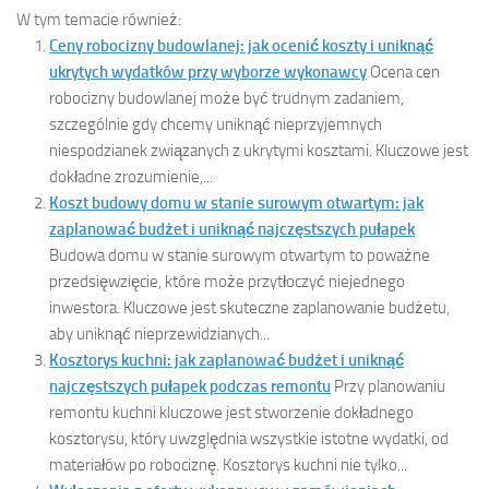
W tym temacie również:
Ceny robocizny budowlanej: jak ocenić koszty i uniknąć
ukrytych wydatków przy wyborze wykonawcy
Ocena cen
robocizny budowlanej może być trudnym zadaniem,
szczególnie gdy chcemy uniknąć nieprzyjemnych
niespodzianek związanych z ukrytymi kosztami. Kluczowe jest
dokładne zrozumienie,...
Koszt budowy domu w stanie surowym otwartym: jak
zaplanować budżet i uniknąć najczęstszych pułapek
Budowa domu w stanie surowym otwartym to poważne
przedsięwzięcie, które może przytłoczyć niejednego
inwestora. Kluczowe jest skuteczne zaplanowanie budżetu,
aby uniknąć nieprzewidzianych...
Kosztorys kuchni: jak zaplanować budżet i uniknąć
najczęstszych pułapek podczas remontu
Przy planowaniu
remontu kuchni kluczowe jest stworzenie dokładnego
kosztorysu, który uwzględnia wszystkie istotne wydatki, od
materiałów po robociznę. Kosztorys kuchni nie tylko...