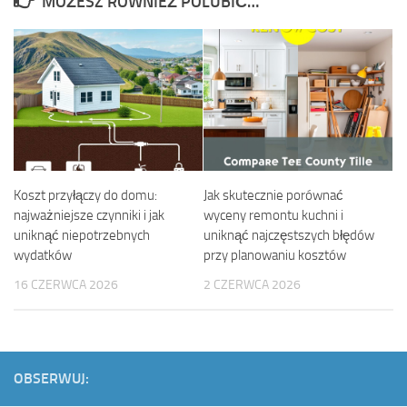
MOŻESZ RÓWNIEŻ POLUBIĆ…
Koszt przyłączy do domu:
Jak skutecznie porównać
najważniejsze czynniki i jak
wyceny remontu kuchni i
uniknąć niepotrzebnych
uniknąć najczęstszych błędów
wydatków
przy planowaniu kosztów
16 CZERWCA 2026
2 CZERWCA 2026
OBSERWUJ: