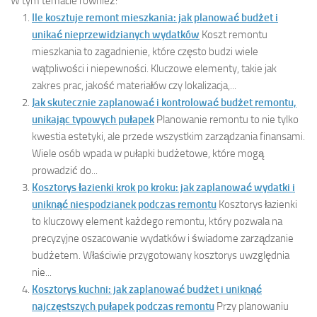
W tym temacie również:
Ile kosztuje remont mieszkania: jak planować budżet i
unikać nieprzewidzianych wydatków
Koszt remontu
mieszkania to zagadnienie, które często budzi wiele
wątpliwości i niepewności. Kluczowe elementy, takie jak
zakres prac, jakość materiałów czy lokalizacja,...
Jak skutecznie zaplanować i kontrolować budżet remontu,
unikając typowych pułapek
Planowanie remontu to nie tylko
kwestia estetyki, ale przede wszystkim zarządzania finansami.
Wiele osób wpada w pułapki budżetowe, które mogą
prowadzić do...
Kosztorys łazienki krok po kroku: jak zaplanować wydatki i
uniknąć niespodzianek podczas remontu
Kosztorys łazienki
to kluczowy element każdego remontu, który pozwala na
precyzyjne oszacowanie wydatków i świadome zarządzanie
budżetem. Właściwie przygotowany kosztorys uwzględnia
nie...
Kosztorys kuchni: jak zaplanować budżet i uniknąć
najczęstszych pułapek podczas remontu
Przy planowaniu