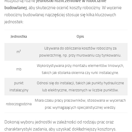
Rozpoznaj różne
jednostki rozliczeniowe w robociźnie
budowlanej
, aby skutecznie ocenić koszty robocizny. W wycenie
robocizny budowlanej najczęściej stosuje się kilka kluczowych
jednostek:
Jednostka
Opis
Używana do obliczania kosztów robocizny za
m²
powierzchnię, np. przy murowaniu czy tynkowaniu.
Wykorzystywana przy montażu elementów liniowych,
mb
takich jak stolarka okienna czy rurki instalacyjne.
punkt
Odnosi się do instalacji, takich jak punkty hydrauliczne
instalacyjny
lub elektryczne, mierzonych w liczbie punktów.
Miara czasu pracy pracowników, stosowana w wycenach
roboczogodzina
prac wymagających specjalistycznej wiedzy.
Dokonaj wyboru jednostki w zależności od rodzaju prac oraz
charakterystyki zadania, aby uzyskać dokładniejszy kosztorys.