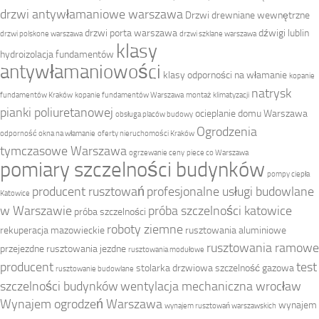
drzwi antywłamaniowe warszawa
Drzwi drewniane wewnętrzne
drzwi porta warszawa
dźwigi lublin
drzwi polskone warszawa
drzwi szklane warszawa
klasy
hydroizolacja fundamentów
antywłamaniowości
klasy odporności na włamanie
kopanie
natrysk
fundamentów Kraków
kopanie fundamentów Warszawa
montaż klimatyzacji
pianki poliuretanowej
ocieplanie domu Warszawa
obsługa placów budowy
Ogrodzenia
odporność okna na włamanie
oferty nieruchomości Kraków
tymczasowe Warszawa
ogrzewanie ceny
piece co Warszawa
pomiary szczelności budynków
pompy ciepła
producent rusztowań
profesjonalne usługi budowlane
Katowice
w Warszawie
próba szczelności katowice
próba szczelności
roboty ziemne
rekuperacja mazowieckie
rusztowania aluminiowe
rusztowania ramowe
przejezdne
rusztowania jezdne
rusztowania modułowe
producent
test
stolarka drzwiowa
szczelność gazowa
rusztowanie budowlane
szczelności budynków
wentylacja mechaniczna wrocław
Wynajem ogrodzeń Warszawa
wynajem
wynajem rusztowań warszawskich