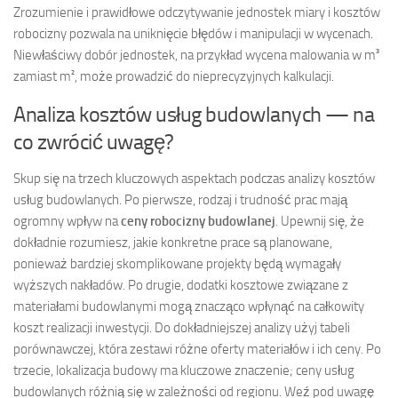
Zrozumienie i prawidłowe odczytywanie jednostek miary i kosztów
robocizny pozwala na uniknięcie błędów i manipulacji w wycenach.
Niewłaściwy dobór jednostek, na przykład wycena malowania w m³
zamiast m², może prowadzić do nieprecyzyjnych kalkulacji.
Analiza kosztów usług budowlanych — na
co zwrócić uwagę?
Skup się na trzech kluczowych aspektach podczas analizy kosztów
usług budowlanych. Po pierwsze, rodzaj i trudność prac mają
ogromny wpływ na
ceny robocizny budowlanej
. Upewnij się, że
dokładnie rozumiesz, jakie konkretne prace są planowane,
ponieważ bardziej skomplikowane projekty będą wymagały
wyższych nakładów. Po drugie, dodatki kosztowe związane z
materiałami budowlanymi mogą znacząco wpłynąć na całkowity
koszt realizacji inwestycji. Do dokładniejszej analizy użyj tabeli
porównawczej, która zestawi różne oferty materiałów i ich ceny. Po
trzecie, lokalizacja budowy ma kluczowe znaczenie; ceny usług
budowlanych różnią się w zależności od regionu. Weź pod uwagę