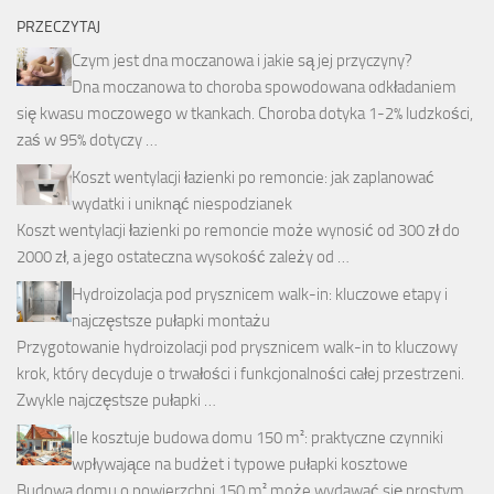
PRZECZYTAJ
Czym jest dna moczanowa i jakie są jej przyczyny?
Dna moczanowa to choroba spowodowana odkładaniem
się kwasu moczowego w tkankach. Choroba dotyka 1-2% ludzkości,
zaś w 95% dotyczy …
Koszt wentylacji łazienki po remoncie: jak zaplanować
wydatki i uniknąć niespodzianek
Koszt wentylacji łazienki po remoncie może wynosić od 300 zł do
2000 zł, a jego ostateczna wysokość zależy od …
Hydroizolacja pod prysznicem walk-in: kluczowe etapy i
najczęstsze pułapki montażu
Przygotowanie hydroizolacji pod prysznicem walk-in to kluczowy
krok, który decyduje o trwałości i funkcjonalności całej przestrzeni.
Zwykle najczęstsze pułapki …
Ile kosztuje budowa domu 150 m²: praktyczne czynniki
wpływające na budżet i typowe pułapki kosztowe
Budowa domu o powierzchni 150 m² może wydawać się prostym