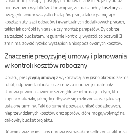
Dokumentuj zakupy i postępy na budowie, aby mieć jasny obraz
ponoszonych wydatków. Upewnij się, że masz pełny
kosztorys
z
uwzględnieniem wszystkich etapów prac, a także pamiętaj o
kosztach utylizacji odpadów i ewentualnych dodatkowych pracach,
takich jak obróbki tynkarskie czy montaż parapetów. By dobrze
zarządzać budżetem, regularnie kontroluj wydatki, co pozwoli Ci
zminimalizować ryzyko wystąpienia niespodziewanych kosztów.
Znaczenie precyzyjnej umowy i planowania
w kontroli kosztów robocizny
Opracuj
precyzyjną umowę
z wykonawcą, aby jasno określić zakres
robót, odpowiedzialności oraz ceny za robociznę i materiały.
Umowa powinna zawierać szczegółowe informacje o tym, kto
kupuje materiały, jak będą odbywać się rozliczenia oraz jakie są
ustalone terminy. Taki dokument pozwala unikać dodatkowych,
nieprzewidzianych kosztów oraz sporów, które mogą wpłynąć na
całkowity budżet projektu.
Również ważne jest, aby umowa wymagała przedłożenia faktur za