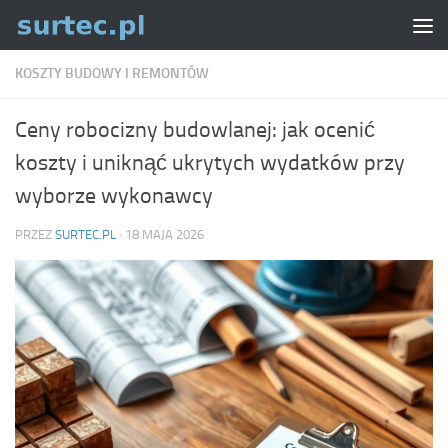
Skip to content
KOSZTY BUDOWY I REMONTÓW
Ceny robocizny budowlanej: jak ocenić
koszty i uniknąć ukrytych wydatków przy
wyborze wykonawcy
PRZEZ
SURTEC.PL
·
18 MAJA 2026