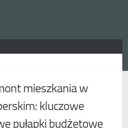
emont mieszkania w
perskim: kluczowe
owe pułapki budżetowe