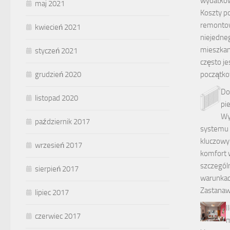
wydatkó
maj 2021
Koszty p
remonto
kwiecień 2021
niejedneg
mieszkan
styczeń 2021
często je
początk
grudzień 2020
Do
listopad 2020
pi
Wy
październik 2017
systemu 
kluczowy
wrzesień 2017
komfort 
szczegól
sierpień 2017
warunkac
Zastanawi
lipiec 2017
I
czerwiec 2017
m