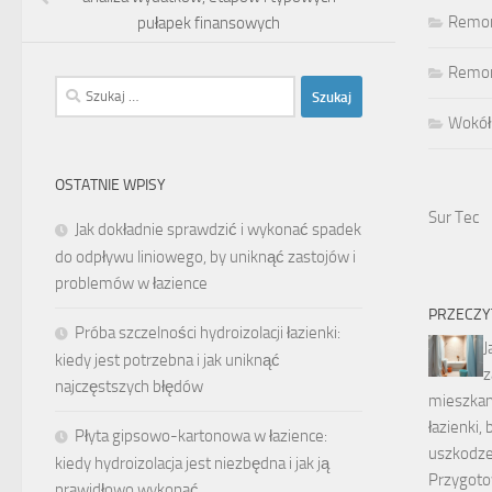
Remon
pułapek finansowych
Remont
Szukaj:
Wokół
OSTATNIE WPISY
Sur Tec
Jak dokładnie sprawdzić i wykonać spadek
do odpływu liniowego, by uniknąć zastojów i
problemów w łazience
PRZECZY
Próba szczelności hydroizolacji łazienki:
J
kiedy jest potrzebna i jak uniknąć
z
najczęstszych błędów
mieszkan
łazienki,
Płyta gipsowo-kartonowa w łazience:
uszkodz
kiedy hydroizolacja jest niezbędna i jak ją
Przygoto
prawidłowo wykonać