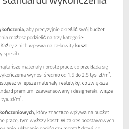
ykończenia
, aby precyzyjnie określić swój budżet
a możesz podzielić na trzy kategorie:
. Każdy z nich wpływa na całkowity
koszt
y sposób.
tańsze materiały i proste prace, co przekłada się
wykończenia wynosi średnio od 1,5 do 2,5 tys. zł/m².
stujesz w lepsze materiały i estetykę, co zwiększa
Standard premium, zaawansowany i designerski, wiąże
tys. zł/m².
ykończeniowych
, który znacząco wpływa na budżet.
wane prace, tym wyższy koszt. W zakres podstawowych
owanie, układanie podłóg czy montaż drzwi, co