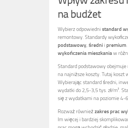
na budżet
Wybierz odpowiedni
standard w
remontowy. Standardy wykończeni
podstawowy
,
średni
i
premium
wykończenia mieszkania
w różn
Standard podstawowy obejmuje naj
na najniższe koszty. Tutaj koszt 
Wybierając standard średni, inwe
wydatki do 2,5-3,5 tys. zł/m². 
się z wydatkami na poziomie 4-6 
Rozważ również
zakres prac w
Im więcej i bardziej skompliko
prac mogą wchodzić gładzie, mal