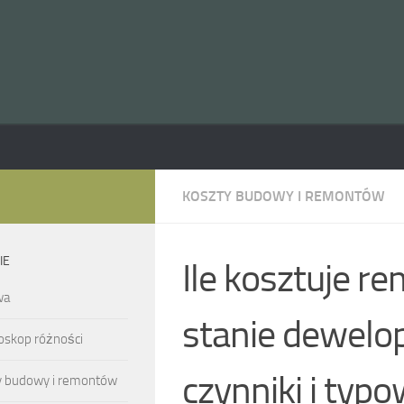
KOSZTY BUDOWY I REMONTÓW
IE
Ile kosztuje r
wa
stanie dewelo
oskop różności
czynniki i typ
y budowy i remontów