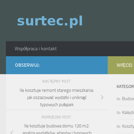
Skip to content
Współpraca i kontakt
OBSERWUJ:
WIĘCEJ
NASTĘPNY POST
KATEGOR
Ile kosztuje remont starego mieszkania:
jak oszacować wydatki i uniknąć
Budo
typowych pułapek
Kalejd
POPRZEDNI POST
Ile kosztuje budowa domu 120 m2:
Koszt
analiza wydatków, etapów i typowych