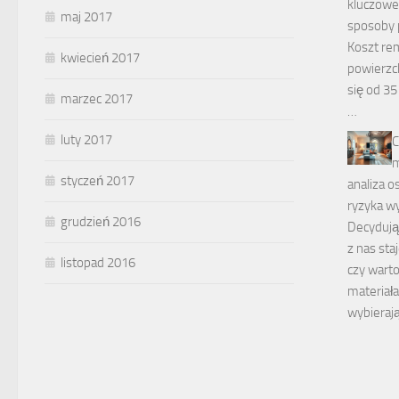
kluczowe 
maj 2017
sposoby 
Koszt re
kwiecień 2017
powierzc
się od 35
marzec 2017
…
luty 2017
C
m
styczeń 2017
analiza o
ryzyka w
grudzień 2016
Decydując
z nas st
listopad 2016
czy wart
materiał
wybieraj