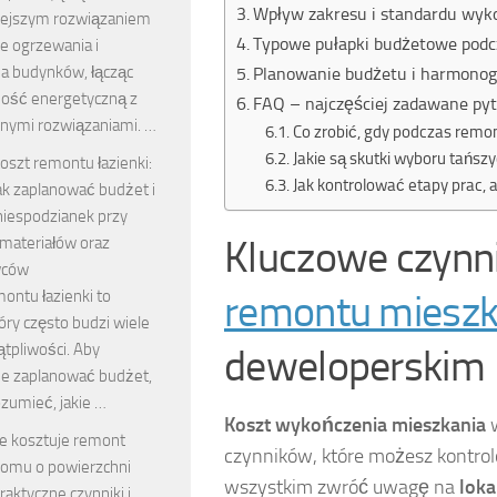
Wpływ zakresu i standardu wyk
iejszym rozwiązaniem
Typowe pułapki budżetowe podcz
e ogrzewania i
ia budynków, łącząc
Planowanie budżetu i harmono
ość energetyczną z
FAQ – najczęściej zadawane pyt
znymi rozwiązaniami. …
Co zrobić, gdy podczas remon
Jakie są skutki wyboru tańs
oszt remontu łazienki:
Jak kontrolować etapy prac, 
ak zaplanować budżet i
niespodzianek przy
Kluczowe czynn
materiałów oraz
wców
ontu łazienki to
remontu mieszk
óry często budzi wiele
ątpliwości. Aby
deweloperskim
ie zaplanować budżet,
zumieć, jakie …
Koszt wykończenia mieszkania
w
le kosztuje remont
czynników, które możesz kontro
omu o powierzchni
wszystkim zwróć uwagę na
loka
raktyczne czynniki i