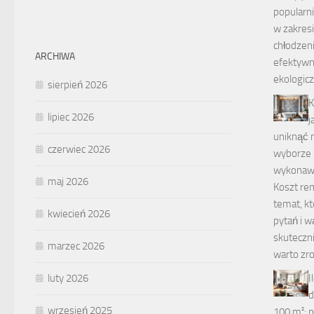
popularn
w zakresi
chłodzen
ARCHIWA
efektywn
ekologic
sierpień 2026
K
lipiec 2026
j
uniknąć 
czerwiec 2026
wyborze 
wykona
maj 2026
Koszt rem
temat, kt
kwiecień 2026
pytań i w
skuteczn
marzec 2026
warto zro
I
luty 2026
d
wrzesień 2025
100 m²: p