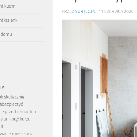
t kuchni
PRZEZ
SURTEC.PL
·
11 CZERWCA 2026
 łazienki
 domu
TAJ
ak skutecznie
abezpieczyć
ie przed remontem
 by uniknąć kurzu i
eń
wanie mieszkania