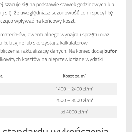
iej szacuje się na podstawie stawek godzinowych lub
j się, że uwzględniasz sezonowość cen i specyfikę
acząco wpływać na końcowy koszt.
u materiałów, ewentualnego wynajmu sprzętu oraz
lkulacyjne lub skorzystaj z kalkulatorów
bliczenia i aktualizację danych. Na koniec dodaj
bufor
łkowitych kosztów na nieprzewidziane wydatki.
ia
Koszt za m²
1400 – 2400 zł/m²
2500 – 3500 zł/m²
od 4000 zł/m²
i standardu wykończenia