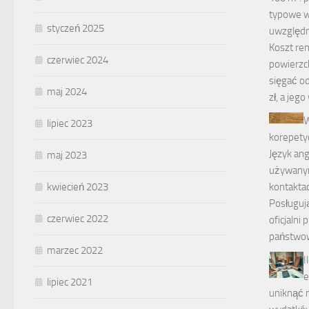
typowe w
styczeń 2025
uwzględn
Koszt re
czerwiec 2024
powierzc
sięgać o
maj 2024
zł, a jeg
W
lipiec 2023
korepetyc
Język ang
maj 2023
używany
kontakta
kwiecień 2023
Posługują
czerwiec 2022
oficjalni
państwowi
marzec 2022
I
e
lipiec 2021
uniknąć 