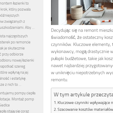
montem łazienki to
krok, który pozwala
późniejszych
w związanych z
 uszkodzeniami. Aby …
Decydując się na remont mieszk
ista najczęstszych
świadomość, że ostateczny koszt
sterek po remoncie
czynników. Kluczowe elementy, t
 jak je skutecznie
wykonawcy, mogą drastycznie w
 przy odbiorze
pułapki budżetowe, takie jak ko
dbioru nowej łazienki
nawet najbardziej przygotowan
apotkać szereg
w uniknięciu niepotrzebnych wy
które wpłyną na jej
lność i estetykę.
remontu.
ze z nich to …
ntujemy pompy ciepła
W tym artykule przeczyt
dotacje. Montaż pomp
Kluczowe czynniki wpływające 
Siedlce
Szacowanie kosztów materiałów 
pła stają się coraz