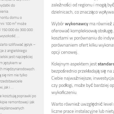
zależności od regionu i mogą by
ydatki do
ienia
dzielnicach, co znacząco wpływ
montu domu o
Wybór
wykonawcy
ma również z
hni 100 m² może
d 150 000 do 300 000
oferować kompleksową obsługę, j
o wysokość …
kosztami w porównaniu do indyw
arto szlifować język –
porównaniem ofert kilku wykona
je z angielskiego
opcji cenowej.
ielski jest najczęściej
m językiem w
Kolejnym aspektem jest
standar
ch międzynarodowych.
bezpośrednio przekładają się na 
 się nim nie tylko
Ciebie najważniejsze; inwestycja 
 przedstawiciele
czy podłogi, może być bardziej o
, jak i …
wykończeniu.
le kosztują poprawki po
kipie remontowej i jak
Warto również uwzględnić level
nieplanowanych
liczne prace instalacyjne lub n