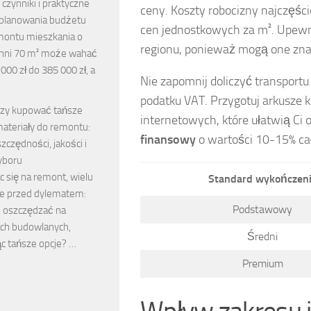
czynniki i praktyczne
ceny. Koszty robocizny najczęśc
planowania budżetu
cen jednostkowych za m². Upewni
montu mieszkania o
regionu, ponieważ mogą one zn
hni 70 m² może wahać
 000 zł do 385 000 zł, a
Nie zapomnij doliczyć transport
podatku VAT. Przygotuj arkusze ka
zy kupować tańsze
internetowych, które ułatwią Ci o
ateriały do remontu:
finansowy
o wartości 10-15% ca
szczędności, jakości i
yboru
 się na remont, wielu
Standard wykończen
aje przed dylematem:
Podstawowy
o oszczędzać na
ach budowlanych,
Średni
ąc tańsze opcje? …
Premium
Wpływ zakresu 