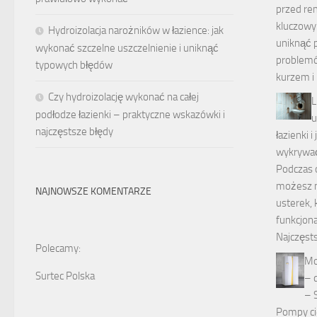
przed re
kluczowy 
Hydroizolacja narożników w łazience: jak
uniknąć 
wykonać szczelne uszczelnienie i uniknąć
problemó
typowych błędów
kurzem i
Czy hydroizolację wykonać na całej
L
podłodze łazienki – praktyczne wskazówki i
u
najczęstsze błędy
łazienki i
wykrywać
Podczas o
możesz n
NAJNOWSZE KOMENTARZE
usterek, 
funkcjona
Najczęsts
Polecamy:
Mo
Surtec Polska
– 
– 
Pompy cie