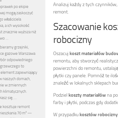
w
Analizuj każdy z tych czynników
oprawek po ekipie
remont.
wej mogą zaskoczyć
o właściciela
Szacowanie kos
ia, a ich wysokość
st znacznie wyższa niż
robocizny
owo …
bieramy grzejniki,
Oszacuj
koszt materiałów budo
ece gazowe Warszawa
bór odpowiedniego
remontu, aby stworzyć realistyc
grzewczego to
powierzchni do remontu, ustalając
 element zapewniający
płytki czy panele. Pomnóż te ilo
w naszych domach,
znaleźć w lokalnych sklepach b
nie w zmiennych
h klimatycznych.
Podziel
koszty materiałów
na po
asz się, …
farby i płytki, podczas gdy dodat
le kosztuje remont
ieszkania 70 m² —
W przypadku
kosztów robocizny