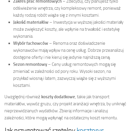
Zakres prac remontowych
– Zdecyduj, czy planujesz tylko
odświeżenie wnętrza, czy kompleksowy remont, ponieważ
każdy rodzaj robót wiąże się z innymi kosztami.
Jakość materiałów
– Inwestycja w wyższej jakości materiały
może zwiększyć koszty, ale wpłynie na trwałość i estetykę
wykonania.
Wybór fachowców
– Renoma oraz doświadczenie
wykonawców mają wpływ na cenę usług. Dobrze przeanalizuj
dostępne oferty i nie kieruj się jedynie najniższą ceną.
Sezon remontowy
– Ceny usług remontowych mogą się
zmieniać w zależności od pory roku. Wysoki sezon, na
przykład wiosną i latem, zazwyczaj wiąże się z wyższymi
kosztami.
Uwzględnij również
koszty dodatkowe
, takie jak transport
materiałów, wywóz gruzu, czy projekt aranżacji wnętrza, by uniknąć
nieprzewidzianych wydatków. Zbieraj informacje i analizuj
zależności, które mogą wpłynąć na ostateczny koszt remontu.
Jak przygotować rzetelny
kosztorys