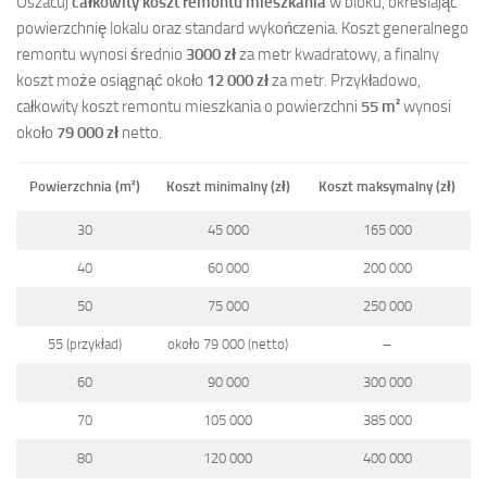
Oszacuj
całkowity koszt remontu mieszkania
w bloku, określając
powierzchnię lokalu oraz standard wykończenia. Koszt generalnego
remontu wynosi średnio
3000 zł
za metr kwadratowy, a finalny
koszt może osiągnąć około
12 000 zł
za metr. Przykładowo,
całkowity koszt remontu mieszkania o powierzchni
55 m²
wynosi
około
79 000 zł
netto.
Powierzchnia (m²)
Koszt minimalny (zł)
Koszt maksymalny (zł)
30
45 000
165 000
40
60 000
200 000
50
75 000
250 000
55 (przykład)
około 79 000 (netto)
–
60
90 000
300 000
70
105 000
385 000
80
120 000
400 000