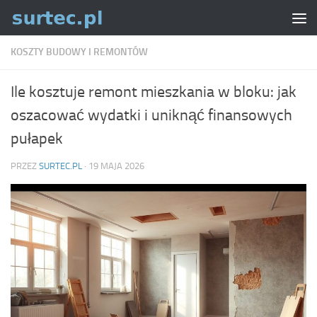
Skip to content
KOSZTY BUDOWY I REMONTÓW
Ile kosztuje remont mieszkania w bloku: jak
oszacować wydatki i uniknąć finansowych
pułapek
PRZEZ
SURTEC.PL
·
19 MAJA 2026