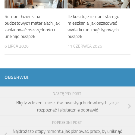
Remont łazienki na
Ile kosztuje remont starego
budżetowych materiałach: jak
mieszkania: jak oszacować
zaplanować oszczędności i
wydatki i uniknąć typowych
uniknąć pułapek
pułapek
6 LIPCA 2026
11 CZERWCA 2026
OBSERWUJ:
NASTĘPNY POST
Błędy w liczeniu kosztów inwestycji budowlanych: jak je
rozpoznać i skutecznie poprawić
POPRZEDNI POST
Najdroższe etapy remontu: jak planować prace, by uniknąć