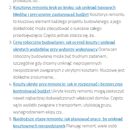
prowadzić do...
Kosztorys remontu krok po kroku: jak uniknąć typowych
błędów i precyzyjnie zaplanować budżet
Kosztorys remontu
to kluczowy element każdego projektu budowlanego, a jego
dokładność może zdecydować o sukcesie całego
przedsięwzięcia. Często jednak zdarza się, że...
Ceny robocizny budowlanej: jak ocenić koszty i uniknąć
ukrytych wydatków przy wyborze wykonawcy
Ocena cen
robocizny budowlanej może być trudnym zadaniem,
szczególnie gdy chcemy uniknąć nieprzyjemnych
niespodzianek związanych z ukrytymi kosztami. Kluczowe jest
dokładne zrozumienie,...
Koszty ukryte przy remoncie: jak je rozpoznać i bezpiecznie
kontrolować budżet
Ukryte koszty remontu mogą zaskoczyć
nawet najbardziej doświadczonych właścicieli domów. Często
są to wydatki związane z transportem, utylizacją gruzu,
wynagrodzeniem ekipy czy...
Najdroższe etapy remontu: jak planować prace, by uniknąć
kosztownych niespodzianek
Planując remont, wiele osób