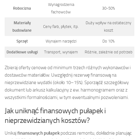
Wynagrodzenia
Robocizna
30-50%
fachowców
Materiały
Duży wpływ na ostateczny
Ceny farb, płytek, itp.
budowlane
koszt
Sprzęt
Wynajem narzędzi
Do 10%
Dodatkowe usługi
Transport, wynajem
Różnie, zależnie od potrzeb
Zbieraj oferty cenowe od minimum trzech różnych wykonawców i
dostawców materiałów. Uwzględnij rezerwę finansową na
nieprzewidziane wydatki (około 10–15%). Sporządź szczegółowy
dokument lub arkusz kalkulacyjny z ew. harmonogramem oraz z
wszystkimi formalnościami, w tym ewentualnymi pozwoleniami.
Jak uniknąć finansowych pułapek i
nieprzewidzianych kosztów?
Unikaj
finansowych pułapek
podczas remontu, dokładnie planując