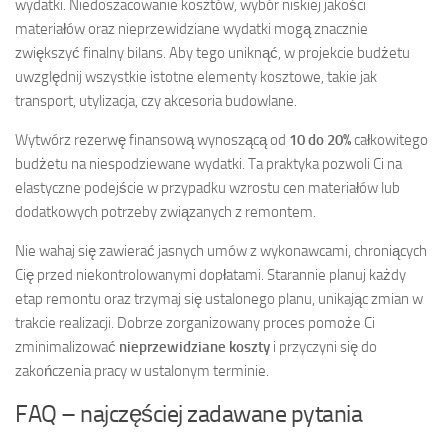
wydatki. Niedoszacowanie kosztów, wybór niskiej jakości
materiałów oraz nieprzewidziane wydatki mogą znacznie
zwiększyć finalny bilans. Aby tego uniknąć, w projekcie budżetu
uwzględnij wszystkie istotne elementy kosztowe, takie jak
transport, utylizacja, czy akcesoria budowlane.
Wytwórz rezerwę finansową wynoszącą od
10 do 20%
całkowitego
budżetu na niespodziewane wydatki. Ta praktyka pozwoli Ci na
elastyczne podejście w przypadku wzrostu cen materiałów lub
dodatkowych potrzeby związanych z remontem.
Nie wahaj się zawierać jasnych umów z wykonawcami, chroniących
Cię przed niekontrolowanymi dopłatami. Starannie planuj każdy
etap remontu oraz trzymaj się ustalonego planu, unikając zmian w
trakcie realizacji. Dobrze zorganizowany proces pomoże Ci
zminimalizować
nieprzewidziane koszty
i przyczyni się do
zakończenia pracy w ustalonym terminie.
FAQ – najczęściej zadawane pytania