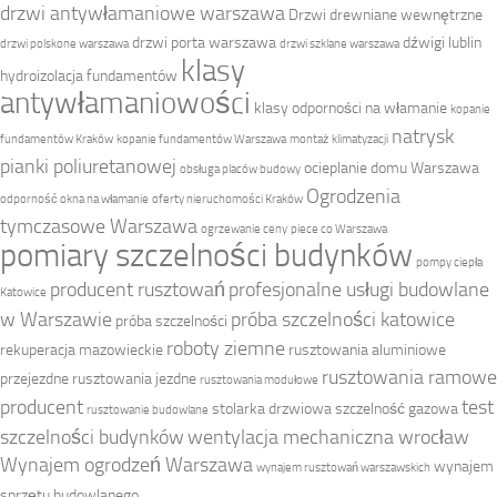
drzwi antywłamaniowe warszawa
Drzwi drewniane wewnętrzne
drzwi porta warszawa
dźwigi lublin
drzwi polskone warszawa
drzwi szklane warszawa
klasy
hydroizolacja fundamentów
antywłamaniowości
klasy odporności na włamanie
kopanie
natrysk
fundamentów Kraków
kopanie fundamentów Warszawa
montaż klimatyzacji
pianki poliuretanowej
ocieplanie domu Warszawa
obsługa placów budowy
Ogrodzenia
odporność okna na włamanie
oferty nieruchomości Kraków
tymczasowe Warszawa
ogrzewanie ceny
piece co Warszawa
pomiary szczelności budynków
pompy ciepła
producent rusztowań
profesjonalne usługi budowlane
Katowice
w Warszawie
próba szczelności katowice
próba szczelności
roboty ziemne
rekuperacja mazowieckie
rusztowania aluminiowe
rusztowania ramowe
przejezdne
rusztowania jezdne
rusztowania modułowe
producent
test
stolarka drzwiowa
szczelność gazowa
rusztowanie budowlane
szczelności budynków
wentylacja mechaniczna wrocław
Wynajem ogrodzeń Warszawa
wynajem
wynajem rusztowań warszawskich
sprzętu budowlanego