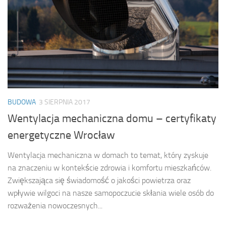
BUDOWA
3 SIERPNIA 2017
Wentylacja mechaniczna domu – certyfikaty
energetyczne Wrocław
Wentylacja mechaniczna w domach to temat, który zyskuje
na znaczeniu w kontekście zdrowia i komfortu mieszkańców.
Zwiększająca się świadomość o jakości powietrza oraz
wpływie wilgoci na nasze samopoczucie skłania wiele osób do
rozważenia nowoczesnych...