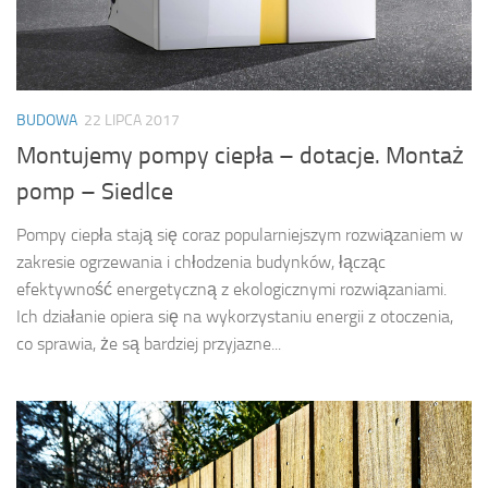
BUDOWA
22 LIPCA 2017
Montujemy pompy ciepła – dotacje. Montaż
pomp – Siedlce
Pompy ciepła stają się coraz popularniejszym rozwiązaniem w
zakresie ogrzewania i chłodzenia budynków, łącząc
efektywność energetyczną z ekologicznymi rozwiązaniami.
Ich działanie opiera się na wykorzystaniu energii z otoczenia,
co sprawia, że są bardziej przyjazne...