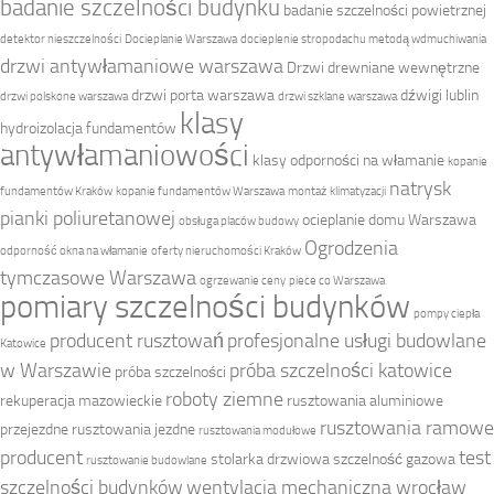
badanie szczelności budynku
badanie szczelności powietrznej
detektor nieszczelności
Docieplanie Warszawa
docieplenie stropodachu metodą wdmuchiwania
drzwi antywłamaniowe warszawa
Drzwi drewniane wewnętrzne
drzwi porta warszawa
dźwigi lublin
drzwi polskone warszawa
drzwi szklane warszawa
klasy
hydroizolacja fundamentów
antywłamaniowości
klasy odporności na włamanie
kopanie
natrysk
fundamentów Kraków
kopanie fundamentów Warszawa
montaż klimatyzacji
pianki poliuretanowej
ocieplanie domu Warszawa
obsługa placów budowy
Ogrodzenia
odporność okna na włamanie
oferty nieruchomości Kraków
tymczasowe Warszawa
ogrzewanie ceny
piece co Warszawa
pomiary szczelności budynków
pompy ciepła
producent rusztowań
profesjonalne usługi budowlane
Katowice
w Warszawie
próba szczelności katowice
próba szczelności
roboty ziemne
rekuperacja mazowieckie
rusztowania aluminiowe
rusztowania ramowe
przejezdne
rusztowania jezdne
rusztowania modułowe
producent
test
stolarka drzwiowa
szczelność gazowa
rusztowanie budowlane
szczelności budynków
wentylacja mechaniczna wrocław