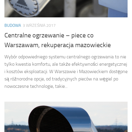
BUDOWA
3 WRZEŚNIA 2017
Centralne ogrzewanie – piece co
Warszawam, rekuperacja mazowieckie
Wybór odpowiedniego systemu centralnego ogrzewania to nie
tylko kwestia komfortu, ale także efektywności energetycznej
i kosztów eksploatacji. W Warszawie i Mazowieckiem dostępne
są różnorodne opcje, od tradycyjnych pieców na węgiel po
nowoczesne technologie, takie...