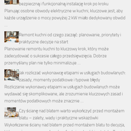
bezpieczną i funkcjonalną instalację krok po kroku
Planując osobne obwody elektryczne w kuchni, kluczowe jest, aby
każde urządzenie o mocy powyżej 2 kW miało dedykowany obwód
…
Remont kuchni od czego zacząć: planowanie, priorytety i
praktyczne decyzje na start
Planowanie remontu kuchni to kluczowy krok, który może
zadecydować o sukcesie całego przedsięwzięcia. Dobrze
przemyślany plan nie tylko minimalizuje …
Jak rozliczać wykonawcę etapami w usługach budowlanych:
zasady, momenty podatkowe i typowe błędy
Rozliczanie wykonawcy etapami w usługach budowlanych może
wydawać się skomplikowane, ale zrozumienie kluczowych zasad i
momentów podatkowych może znacznie …
Czy ścianę nad blatem warto wykończyć przed montażem
blatu – zalety, wady i praktyczne wskazówki
Wykończenie ściany nad blatem przed montażem blatu to decyzja,