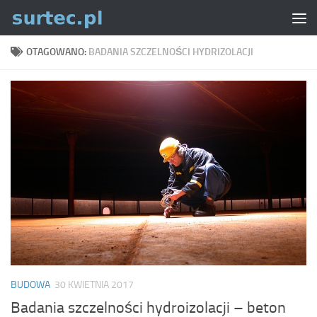
Skip to content
OTAGOWANO:
BADANIA SZCZELNOŚCI HYDRIZOLACJI
BUDOWA
30 KWIETNIA 2017
Badania szczelności hydroizolacji – beton