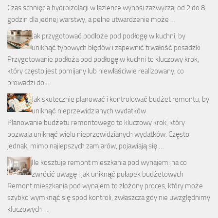
Czas schnięcia hydroizolacji w łazience wynosi zazwyczaj od 2 do 8
godzin dla jednej warstwy, a pełne utwardzenie może …
Jak przygotować podłoże pod podłogę w kuchni, by
uniknąć typowych błędów i zapewnić trwałość posadzki
Przygotowanie podłoża pod podłogę w kuchni to kluczowy krok,
który często jest pomijany lub niewłaściwie realizowany, co
prowadzi do …
Jak skutecznie planować i kontrolować budżet remontu, by
uniknąć nieprzewidzianych wydatków
Planowanie budżetu remontowego to kluczowy krok, który
pozwala uniknąć wielu nieprzewidzianych wydatków. Często
jednak, mimo najlepszych zamiarów, pojawiają się …
Ile kosztuje remont mieszkania pod wynajem: na co
zwrócić uwagę i jak uniknąć pułapek budżetowych
Remont mieszkania pod wynajem to złożony proces, który może
szybko wymknąć się spod kontroli, zwłaszcza gdy nie uwzględnimy
kluczowych …