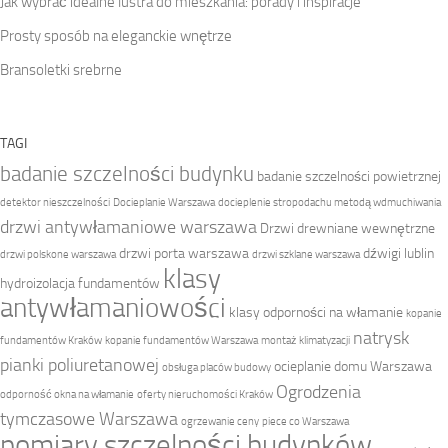
Jak wybrać idealne lustra do mieszkania: porady i inspiracje
Prosty sposób na eleganckie wnętrze
Bransoletki srebrne
TAGI
badanie szczelności budynku
badanie szczelności powietrznej
detektor nieszczelności
Docieplanie Warszawa
docieplenie stropodachu metodą wdmuchiwania
drzwi antywłamaniowe warszawa
Drzwi drewniane wewnętrzne
drzwi porta warszawa
dźwigi lublin
drzwi polskone warszawa
drzwi szklane warszawa
klasy
hydroizolacja fundamentów
antywłamaniowości
klasy odporności na włamanie
kopanie
natrysk
fundamentów Kraków
kopanie fundamentów Warszawa
montaż klimatyzacji
pianki poliuretanowej
ocieplanie domu Warszawa
obsługa placów budowy
Ogrodzenia
odporność okna na włamanie
oferty nieruchomości Kraków
tymczasowe Warszawa
ogrzewanie ceny
piece co Warszawa
pomiary szczelności budynków