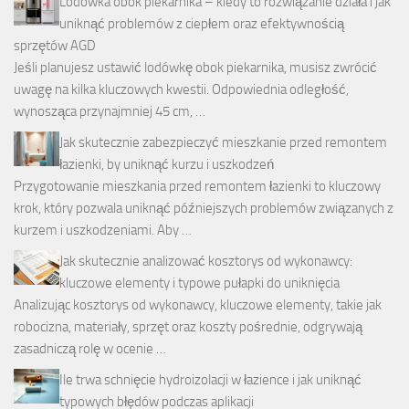
Lodówka obok piekarnika – kiedy to rozwiązanie działa i jak
uniknąć problemów z ciepłem oraz efektywnością
sprzętów AGD
Jeśli planujesz ustawić lodówkę obok piekarnika, musisz zwrócić
uwagę na kilka kluczowych kwestii. Odpowiednia odległość,
wynosząca przynajmniej 45 cm, …
Jak skutecznie zabezpieczyć mieszkanie przed remontem
łazienki, by uniknąć kurzu i uszkodzeń
Przygotowanie mieszkania przed remontem łazienki to kluczowy
krok, który pozwala uniknąć późniejszych problemów związanych z
kurzem i uszkodzeniami. Aby …
Jak skutecznie analizować kosztorys od wykonawcy:
kluczowe elementy i typowe pułapki do uniknięcia
Analizując kosztorys od wykonawcy, kluczowe elementy, takie jak
robocizna, materiały, sprzęt oraz koszty pośrednie, odgrywają
zasadniczą rolę w ocenie …
Ile trwa schnięcie hydroizolacji w łazience i jak uniknąć
typowych błędów podczas aplikacji