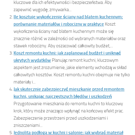
kluczowe dla ich efektywności i bezpieczeństwa. Aby
zapewnić wygodę, zmywarka...
Ile kosztuje wykończenie ściany nad blatem kuchennym:
porównanie materiałów i robocizny w praktyce
Koszt
wykończenia ściany nad blatem kuchennym może się
znacznie różnić w zależności od wybranych materiałów oraz
stawek robocizny. Aby oszacować całkowity budżet,...
Koszt remontu kuchni: jak zaplanować budżet i uniknąć
ukrytych wydatków
Planując remont kuchni, kluczowym
aspektem jest zrozumienie, jakie elementy wchodzą w skład
całkowitych kosztów. Koszt remontu kuchni obejmuje nie tylko
materiały i...
Jak skutecznie zabezpieczyć mieszkanie przed remontem
kuchni, unikając najczęstszych błędów i uszkodzeń
Przygotowanie mieszkania do remontu kuchni to kluczowy
krok, który może znacząco wpłynąć na końcowy efekt prac.
Zabezpieczenie przestrzeni przed uszkodzeniami i
zniszczeniami...
Jednolita podłoga w kuchni i salonie: jak wybrać materiał