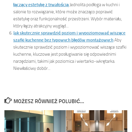
łączący estetykę z trwałością
Jednolita podłoga w kuchni i
salonie to rozwiązanie, które może znacząco poprawić
estetykę oraz funkcjonalność przestrzeni. Wybór materiału,
który łączy atrakcyjny wygląd...
Jak skutecznie sprawdzić poziom i wypoziomować wiszące
szafki kuchenne bez typowych błędów montażowych
Aby
skutecznie sprawdzić poziom i wypoziomować wiszące szafki
kuchenne, kluczowe jest posługiwanie się odpowiednimi
narzędziami, takimi jak poziomica i wiertarko-wkrętarka.
Niewłaściwy dobór...
MOŻESZ RÓWNIEŻ POLUBIĆ…