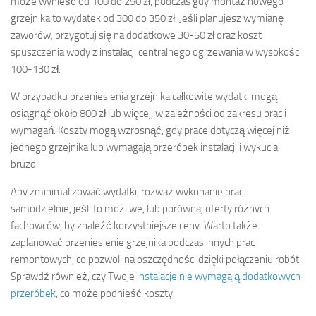
może wynieść od 100 do 250 zł, podczas gdy montaż nowego
grzejnika to wydatek od 300 do 350 zł. Jeśli planujesz wymianę
zaworów, przygotuj się na dodatkowe 30-50 zł oraz koszt
spuszczenia wody z instalacji centralnego ogrzewania w wysokości
100-130 zł.
W przypadku przeniesienia grzejnika całkowite wydatki mogą
osiągnąć około 800 zł lub więcej, w zależności od zakresu prac i
wymagań. Koszty mogą wzrosnąć, gdy prace dotyczą więcej niż
jednego grzejnika lub wymagają przeróbek instalacji i wykucia
bruzd.
Aby zminimalizować wydatki, rozważ wykonanie prac
samodzielnie, jeśli to możliwe, lub porównaj oferty różnych
fachowców, by znaleźć korzystniejsze ceny. Warto także
zaplanować przeniesienie grzejnika podczas innych prac
remontowych, co pozwoli na oszczędności dzięki połączeniu robót.
Sprawdź również, czy Twoje
instalacje nie wymagają dodatkowych
przeróbek
, co może podnieść koszty.