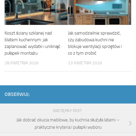
Koszt ściany szklanej nad
Jak samodzielnie sprawdzić,
blatem kuchennym: jak
czy zabudowa kuchni nie
zaplanować wydatki i uniknąć
blokuje wentylacji sprzętów i
pułapek montażu
co z tym zrobić
28 KWIETNIA 2026
23 KWIETNIA 2026
OBSERWUJ:
NASTĘPNY POST
Jak dobrać okucia meblowe, by kuchnia służyła latami –
praktyczne kryteria i pułapki wyboru