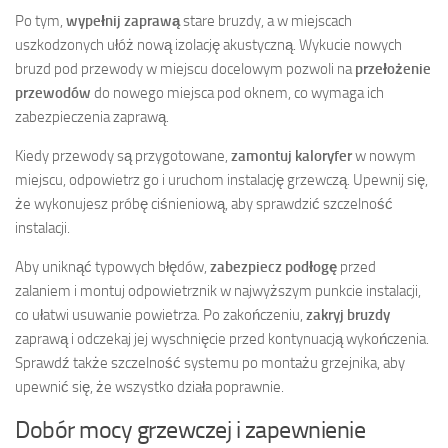
Po tym,
wypełnij zaprawą
stare bruzdy, a w miejscach
uszkodzonych ułóż nową izolację akustyczną. Wykucie nowych
bruzd pod przewody w miejscu docelowym pozwoli na
przełożenie
przewodów
do nowego miejsca pod oknem, co wymaga ich
zabezpieczenia zaprawą.
Kiedy przewody są przygotowane,
zamontuj kaloryfer
w nowym
miejscu, odpowietrz go i uruchom instalację grzewczą. Upewnij się,
że wykonujesz próbę ciśnieniową, aby sprawdzić szczelność
instalacji.
Aby uniknąć typowych błędów,
zabezpiecz podłogę
przed
zalaniem i montuj odpowietrznik w najwyższym punkcie instalacji,
co ułatwi usuwanie powietrza. Po zakończeniu,
zakryj bruzdy
zaprawą i odczekaj jej wyschnięcie przed kontynuacją wykończenia.
Sprawdź także szczelność systemu po montażu grzejnika, aby
upewnić się, że wszystko działa poprawnie.
Dobór mocy grzewczej i zapewnienie