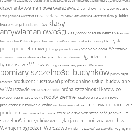
detektor nieszczelności
Docieplanie Warszawa
docieplenie stropodachu metodą wdmuchiwania
drzwi antywłamaniowe warszawa
Drzwi drewniane wewnętrzne
drzwi porta warszawa
dźwigi lublin
drzwi polskone warszawa
drzwi szklane warszawa
klasy
hydroizolacja fundamentów
antywłamaniowości
klasy odporności na włamanie
kopanie
natrysk
fundamentów Kraków
kopanie fundamentów Warszawa
montaż klimatyzacji
pianki poliuretanowej
ocieplanie domu Warszawa
obsługa placów budowy
Ogrodzenia
odporność okna na włamanie
oferty nieruchomości Kraków
tymczasowe Warszawa
ogrzewanie ceny
piece co Warszawa
pomiary szczelności budynków
pompy ciepła
producent rusztowań
profesjonalne usługi budowlane
Katowice
w Warszawie
próba szczelności katowice
próba szczelności
roboty ziemne
rekuperacja mazowieckie
rusztowania aluminiowe
rusztowania ramowe
przejezdne
rusztowania jezdne
rusztowania modułowe
producent
test
stolarka drzwiowa
szczelność gazowa
rusztowanie budowlane
szczelności budynków
wentylacja mechaniczna wrocław
Wynajem ogrodzeń Warszawa
wynajem
wynajem rusztowań warszawskich