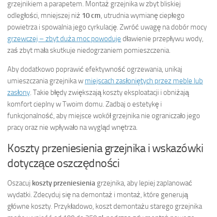
grzejnikiem a parapetem. Montaż grzejnika w zbyt bliskiej
odległości, mniejszej niż
10 cm
, utrudnia wymianę ciepłego
powietrza i spowalnia jego cyrkulację. Zwróć uwagę na dobór mocy
grzewczej – zbyt duża moc powoduje
dławienie przepływu wody,
zaś zbyt mała skutkuje niedogrzaniem pomieszczenia.
Aby dodatkowo poprawić efektywność ogrzewania, unikaj
umieszczania grzejnika w
miejscach zasłoniętych przez meble lub
zasłony
. Takie błędy zwiększają koszty eksploatacji i obniżają
komfort cieplny w Twoim domu. Zadbaj o estetykę i
funkcjonalność, aby miejsce wokół grzejnika nie ograniczało jego
pracy oraz nie wpływało na wygląd wnętrza.
Koszty przeniesienia grzejnika i wskazówki
dotyczące oszczędności
Oszacuj
koszty przeniesienia
grzejnika, aby lepiej zaplanować
wydatki. Zdecyduj się na demontaż i montaż, które generują
główne koszty. Przykładowo, koszt demontażu starego grzejnika