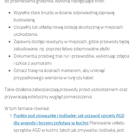
do przeniesienia grzejnika, wykonaj następujące kroki:
Wypełnij stare bruzdy w ścianie odpowiednią zaprawą
budowlaną.
Uzupełnij lub układaj nową izolację akustyczną w miejscach
uszkodzenia.
Zapewnij dostęp rewizyjny w miejscach, gdzie przewody będą
zabudowane, np. poprzez łatwo zdejmowalne płytki.
Dokumentuj przebieg tras rur i przewodów, wykonując zdjęcia
i szkice z wymiarami.
Oznacz trasę na ścianach markerem, aby uniknąć
przypadkowego wiercenia w rurę czy kabel.
Takie działania zabezpieczają przewody przed uszkodzeniem oraz
przywracają estetyczny wygląd pomieszczenia.
W tym temacie również:
Punkty pod zmywarkę i lodówkę: jak ustawić sprzęty AGD
dla wygody i bezpieczeństwa w kuchni
Planowanie układu
sprzętów AGD w kuchni, takich jak zmywarka i lodówka, jest