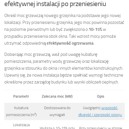
efektywnej instalacji po przeniesieniu
Określ moc grzewczą nowego grzejnika na podstawie jego nowej
lokalizacji. Przy przeniesieniu grzejnika, jego moc powinna pozostać
na poziomie pierwotnym lub być zwiększona o
10-15%
w
przypadku przeniesienia obok okna. Taki wzrost mocy pomoże
utrzymać odpowiednią
efektywność ogrzewania
.
Dobierając moc grzewczą, weź pod uwagę kubaturę
pomieszczenia, parametry wody grzewczej oraz lokalizację
grzejnika w stosunku do okna i innych elementów konstrukcyjnych.
Upewnij się, że nowa instalacja będzie spełniać wymogi techniczne
określone przez zarządcę budynku lub wyniki obliczeń cieplnych.
Parametr
Zalecana moc (kW)
Opis
Kubatura
Dostosowana do
Uwzględnij
wysokość,
pomieszczenia (m³)
wymagań
długość i szerokość pokoju
.
Lokalizacja
Wyższa o 10-15% przy
Przy przesunięciu w stronę