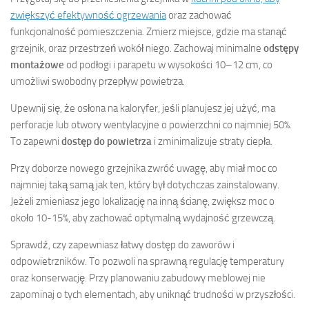
zwiększyć efektywność ogrzewania
oraz zachować
funkcjonalność pomieszczenia. Zmierz miejsce, gdzie ma stanąć
grzejnik, oraz przestrzeń wokół niego. Zachowaj minimalne
odstępy
montażowe
od podłogi i parapetu w wysokości 10–12 cm, co
umożliwi swobodny przepływ powietrza.
Upewnij się, że osłona na kaloryfer, jeśli planujesz jej użyć, ma
perforacje lub otwory wentylacyjne o powierzchni co najmniej 50%.
To zapewni
dostęp do powietrza
i zminimalizuje straty ciepła.
Przy doborze nowego grzejnika zwróć uwagę, aby miał moc co
najmniej taką samą jak ten, który był dotychczas zainstalowany.
Jeżeli zmieniasz jego lokalizację na inną ścianę, zwiększ moc o
około 10-15%, aby zachować optymalną wydajność grzewczą.
Sprawdź, czy zapewniasz łatwy dostęp do zaworów i
odpowietrzników. To pozwoli na sprawną regulację temperatury
oraz konserwację. Przy planowaniu zabudowy meblowej nie
zapominaj o tych elementach, aby uniknąć trudności w przyszłości.