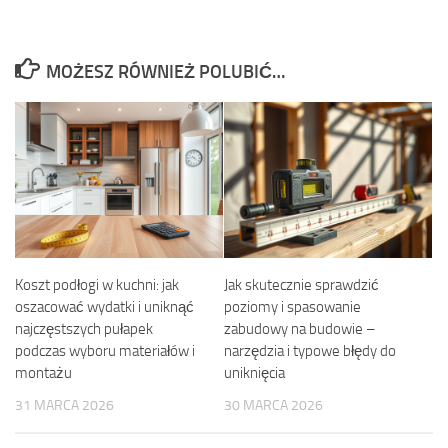
MOŻESZ RÓWNIEŻ POLUBIĆ…
Koszt podłogi w kuchni: jak
Jak skutecznie sprawdzić
oszacować wydatki i uniknąć
poziomy i spasowanie
najczęstszych pułapek
zabudowy na budowie –
podczas wyboru materiałów i
narzędzia i typowe błędy do
montażu
uniknięcia
31 MARCA 2026
30 MARCA 2026