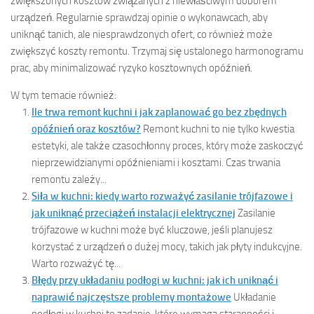
zwiększonych kosztów związanych z niewłaściwym doborem
urządzeń. Regularnie sprawdzaj opinie o wykonawcach, aby
uniknąć tanich, ale niesprawdzonych ofert, co również może
zwiększyć koszty remontu. Trzymaj się ustalonego harmonogramu
prac, aby minimalizować ryzyko kosztownych opóźnień.
W tym temacie również:
Ile trwa remont kuchni i jak zaplanować go bez zbędnych
opóźnień oraz kosztów?
Remont kuchni to nie tylko kwestia
estetyki, ale także czasochłonny proces, który może zaskoczyć
nieprzewidzianymi opóźnieniami i kosztami. Czas trwania
remontu zależy...
Siła w kuchni: kiedy warto rozważyć zasilanie trójfazowe i
jak uniknąć przeciążeń instalacji elektrycznej
Zasilanie
trójfazowe w kuchni może być kluczowe, jeśli planujesz
korzystać z urządzeń o dużej mocy, takich jak płyty indukcyjne.
Warto rozważyć tę...
Błędy przy układaniu podłogi w kuchni: jak ich uniknąć i
naprawić najczęstsze problemy montażowe
Układanie