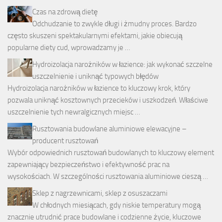
Czas na zdrową dietę
Odchudzanie to zwykle długi i żmudny proces. Bardzo
często skuszeni spektakularnymi efektami, jakie obiecują
popularne diety cud, wprowadzamy je …
Hydroizolacja narożników w łazience: jak wykonać szczelne
uszczelnienie i uniknąć typowych błędów
Hydroizolacja narożników w łazience to kluczowy krok, który
pozwala uniknąć kosztownych przecieków i uszkodzeń. Właściwe
uszczelnienie tych newralgicznych miejsc …
Rusztowania budowlane aluminiowe elewacyjne –
producent rusztowań
Wybór odpowiednich rusztowań budowlanych to kluczowy element
zapewniający bezpieczeństwo i efektywność prac na
wysokościach. W szczególności rusztowania aluminiowe cieszą …
Sklep z nagrzewnicami, sklep z osuszaczami
W chłodnych miesiącach, gdy niskie temperatury mogą
znacznie utrudnić prace budowlane i codzienne życie, kluczowe