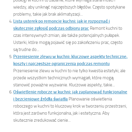
podłogi w kuchni to zadanie, które wymaga staranności i
wiedzy, aby uniknąć najczęstszych błędów. Często spotykane
problemy, takie jak brak aklimatyzacji...
Lista usterek po remoncie kuchni: jak je rozpoznać i
skutecznie zgłosić podczas odbioru prac
Remont kuchni to
czas intensywnych zmian, ale także potencjalnych pułapek.
Usterki, które mogą pojawić się po zakończeniu prac, często
są trudne do...
Przeniesienie zlewu w kuchni: kluczowe aspekty techniczne,
koszty i najczęstsze ograniczenia podczas remontu
Przeniesienie zlewu w kuchni to nie tylko kwestia estetyki, ale
przede wszystkim technicznych wymagań, które mogą
stanowić poważne wyzwanie. Kluczowe aspekty, takie...
Oświetlenie robocze w kuchni: jak zaplanować funkcjonalne
i bezcieniowe źródła światła
Planowanie oświetlenia
roboczego w kuchni to kluczowy krok w tworzeniu przestrzeni,
która jest zarówno funkcjonalna, jak i estetyczna. Aby
skutecznie zredukować cienie...