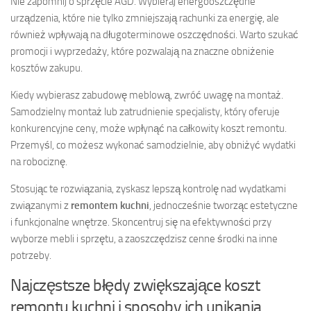
Nie zapomnij o sprzęcie AGD. Wybieraj energooszczędne
urządzenia, które nie tylko zmniejszają rachunki za energię, ale
również wpływają na długoterminowe oszczędności. Warto szukać
promocji i wyprzedaży, które pozwalają na znaczne obniżenie
kosztów zakupu.
Kiedy wybierasz zabudowę meblową, zwróć uwagę na montaż.
Samodzielny montaż lub zatrudnienie specjalisty, który oferuje
konkurencyjne ceny, może wpłynąć na całkowity koszt remontu.
Przemyśl, co możesz wykonać samodzielnie, aby obniżyć wydatki
na robociznę.
Stosując te rozwiązania, zyskasz lepszą kontrolę nad wydatkami
związanymi z
remontem kuchni
, jednocześnie tworząc estetyczne
i funkcjonalne wnętrze. Skoncentruj się na efektywności przy
wyborze mebli i sprzętu, a zaoszczędzisz cenne środki na inne
potrzeby.
Najczęstsze błędy zwiększające koszt
remontu kuchni i sposoby ich unikania