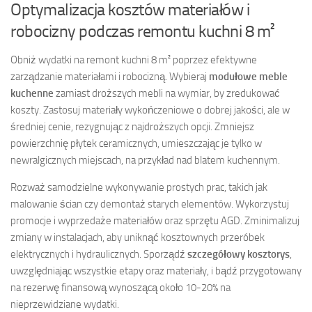
Optymalizacja kosztów materiałów i
robocizny podczas remontu kuchni 8 m²
Obniż wydatki na remont kuchni 8 m² poprzez efektywne
zarządzanie materiałami i robocizną. Wybieraj
modułowe meble
kuchenne
zamiast droższych mebli na wymiar, by zredukować
koszty. Zastosuj materiały wykończeniowe o dobrej jakości, ale w
średniej cenie, rezygnując z najdroższych opcji. Zmniejsz
powierzchnię płytek ceramicznych, umieszczając je tylko w
newralgicznych miejscach, na przykład nad blatem kuchennym.
Rozważ samodzielne wykonywanie prostych prac, takich jak
malowanie ścian czy demontaż starych elementów. Wykorzystuj
promocje i wyprzedaże materiałów oraz sprzętu AGD. Zminimalizuj
zmiany w instalacjach, aby uniknąć kosztownych przeróbek
elektrycznych i hydraulicznych. Sporządź
szczegółowy kosztorys
,
uwzględniając wszystkie etapy oraz materiały, i bądź przygotowany
na rezerwę finansową wynoszącą około 10-20% na
nieprzewidziane wydatki.