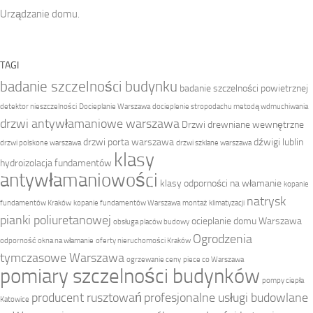
Urządzanie domu.
TAGI
badanie szczelności budynku
badanie szczelności powietrznej
detektor nieszczelności
Docieplanie Warszawa
docieplenie stropodachu metodą wdmuchiwania
drzwi antywłamaniowe warszawa
Drzwi drewniane wewnętrzne
drzwi porta warszawa
dźwigi lublin
drzwi polskone warszawa
drzwi szklane warszawa
klasy
hydroizolacja fundamentów
antywłamaniowości
klasy odporności na włamanie
kopanie
natrysk
fundamentów Kraków
kopanie fundamentów Warszawa
montaż klimatyzacji
pianki poliuretanowej
ocieplanie domu Warszawa
obsługa placów budowy
Ogrodzenia
odporność okna na włamanie
oferty nieruchomości Kraków
tymczasowe Warszawa
ogrzewanie ceny
piece co Warszawa
pomiary szczelności budynków
pompy ciepła
producent rusztowań
profesjonalne usługi budowlane
Katowice