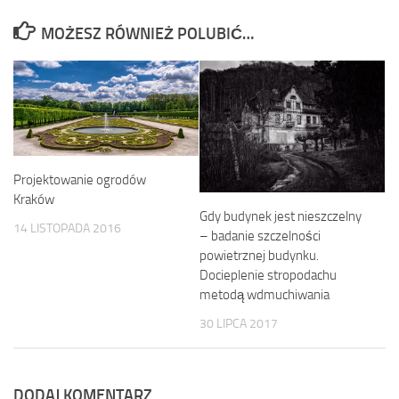
MOŻESZ RÓWNIEŻ POLUBIĆ…
Projektowanie ogrodów
Kraków
Gdy budynek jest nieszczelny
14 LISTOPADA 2016
– badanie szczelności
powietrznej budynku.
Docieplenie stropodachu
metodą wdmuchiwania
30 LIPCA 2017
DODAJ KOMENTARZ