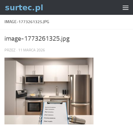
Skip to content
IMAGE-1773261325.JPG
image-1773261325.jpg
PRZEZ
·
11 MARCA 2026