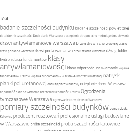
TAGI
badanie szczelności budynku
badanie szczelności powietrznej
detektor nieszczelności
Docieplanie Warszawa
docieplenie stropodachu metodą wdmuchiwania
drzwi antywłamaniowe warszawa
Drzwi drewniane wewnętrzne
drzwi porta warszawa
dźwigi lublin
drzwi polskone warszawa
drzwi szklane warszawa
klasy
hydroizolacja fundamentów
antywłamaniowości
klasy odporności na włamanie
kopanie
natrysk
fundamentów Kraków
kopanie fundamentów Warszawa
montaż klimatyzacji
pianki poliuretanowej
ocieplanie domu Warszawa
obsługa placów budowy
Ogrodzenia
odporność okna na włamanie
oferty nieruchomości Kraków
tymczasowe Warszawa
ogrzewanie ceny
piece co Warszawa
pomiary szczelności budynków
pompy ciepła
producent rusztowań
profesjonalne usługi budowlane
Katowice
w Warszawie
próba szczelności katowice
próba szczelności