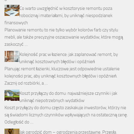
Co warto uwzględnić w kosztorysie remontu poza
robocizną i materiałami, by uniknąć niespodzianek
finansowych
Planowanie remontu to nie tylko wybór kolorów farb czy stylu
mebli, ale także precyzyjne oszacowanie wydatków, które mogą
zaskoczyć …
Kolejność prac w łazience: jak zaplanować remont, by
uniknąć kosztownych błędów i opóźnień
Planując remont łazienki, kluczowe jest odpowiednie ustalenie
kolejności prac, aby uniknąć kosztownych błędów i opóźnień.
Zacznij od rozbiórki, a …
Koszt przyłączy do domu: najważniejsze czynniki i jak
uniknąć niepotrzebnych wydatków
Koszt przyłączy do domu często zaskakuje inwestorów, którzy nie
są świadomi licznych czynników wpływających na ostateczną cenę.
Odległość do …
Jak ogrodzić dom – ogrodzenia przestawne. Przęsła