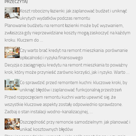
PRZECZYTAJ
Koszt robocizny łazienki: jak zaplanować budżet i uniknąć
ukrytych wydatków podczas remontu
Planowanie budżetu na remont łazienki może być wyzwaniem,
zwłaszcza gdy nieprzewidziane koszty mogą zaskoczyć na każdym
kroku. Kluczem do …
Czy warto brać kredyt na remont mieszkania: porównanie
opłacalności i ryzyka finansowego
Decyzja o zaciągnięciu kredytu na remont mieszkania to poważny
krok, który może przynieść zarówno korzyści, jak i ryzyko. Warto …
Co sprawdzić przed remontem kuchni: kluczowe kroki, by
uniknąć błędów i zaplanować funkcjonalną przestrzeń
Przed rozpoczęciem remontu kuchni warto upewnić się, że
wszystkie kluczowe aspekty zostały odpowiednio sprawdzone.
Zadbaj o stan instalacji wodno-kanalizacyjnej, …
Oszczędność przy remoncie samodzielnym: jak planować i
unikać kosztownych błędów