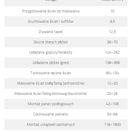
Przygotowanie ścian do malowania
10
Gruntowanie ścian i sufitów
9,5
Zrywanie tapet
12,5
Skucie starych płytek
36–70
Układanie glazury/terakoty
124–262
Układanie płytek (gres)
138–368
Tynkowanie ręczne ścian
80–134
Malowanie ścian białą farbą (jednokrotne)
12–20
Malowanie ścian farbą kolorową (dwukrotne)
20–26
Montaż paneli podłogowych
42–106
Cyklinowanie parkietu
50–66
Montaż urządzeń sanitarnych
118–1800