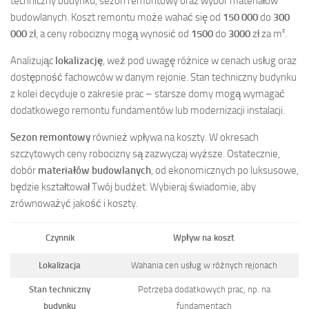
techniczny budynku, sezon remontowy oraz wybór materiałów
budowlanych. Koszt remontu może wahać się od
150 000
do
300
000
zł, a ceny robocizny mogą wynosić od
1500
do
3000
zł za m².
Analizując
lokalizację
, weź pod uwagę różnice w cenach usług oraz
dostępność fachowców w danym rejonie. Stan techniczny budynku
z kolei decyduje o zakresie prac – starsze domy mogą wymagać
dodatkowego remontu fundamentów lub modernizacji instalacji.
Sezon remontowy
również wpływa na koszty. W okresach
szczytowych ceny robocizny są zazwyczaj wyższe. Ostatecznie,
dobór
materiałów budowlanych
, od ekonomicznych po luksusowe,
będzie kształtował Twój budżet. Wybieraj świadomie, aby
zrównoważyć jakość i koszty.
Czynnik
Wpływ na koszt
Lokalizacja
Wahania cen usług w różnych rejonach
Stan techniczny
Potrzeba dodatkowych prac, np. na
budynku
fundamentach