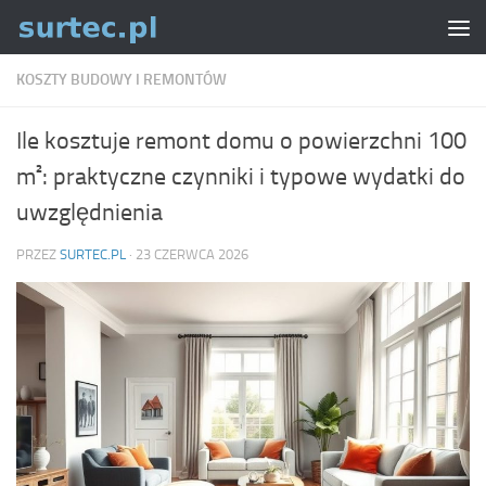
Skip to content
KOSZTY BUDOWY I REMONTÓW
Ile kosztuje remont domu o powierzchni 100
m²: praktyczne czynniki i typowe wydatki do
uwzględnienia
PRZEZ
SURTEC.PL
·
23 CZERWCA 2026