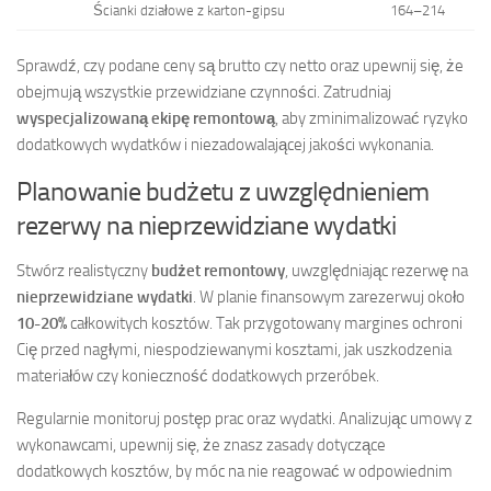
Ścianki działowe z karton-gipsu
164–214
Sprawdź, czy podane ceny są brutto czy netto oraz upewnij się, że
obejmują wszystkie przewidziane czynności. Zatrudniaj
wyspecjalizowaną ekipę remontową
, aby zminimalizować ryzyko
dodatkowych wydatków i niezadowalającej jakości wykonania.
Planowanie budżetu z uwzględnieniem
rezerwy na nieprzewidziane wydatki
Stwórz realistyczny
budżet remontowy
, uwzględniając rezerwę na
nieprzewidziane wydatki
. W planie finansowym zarezerwuj około
10-20%
całkowitych kosztów. Tak przygotowany margines ochroni
Cię przed nagłymi, niespodziewanymi kosztami, jak uszkodzenia
materiałów czy konieczność dodatkowych przeróbek.
Regularnie monitoruj postęp prac oraz wydatki. Analizując umowy z
wykonawcami, upewnij się, że znasz zasady dotyczące
dodatkowych kosztów, by móc na nie reagować w odpowiednim