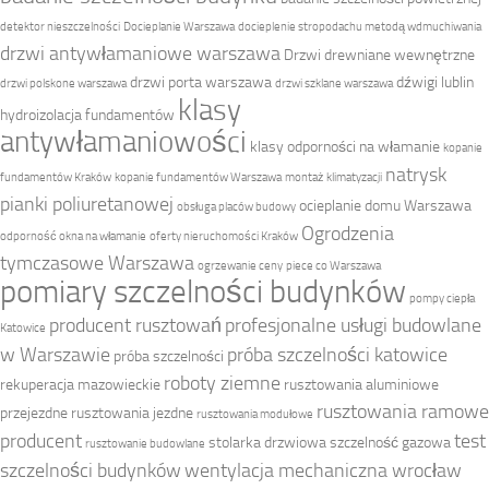
detektor nieszczelności
Docieplanie Warszawa
docieplenie stropodachu metodą wdmuchiwania
drzwi antywłamaniowe warszawa
Drzwi drewniane wewnętrzne
drzwi porta warszawa
dźwigi lublin
drzwi polskone warszawa
drzwi szklane warszawa
klasy
hydroizolacja fundamentów
antywłamaniowości
klasy odporności na włamanie
kopanie
natrysk
fundamentów Kraków
kopanie fundamentów Warszawa
montaż klimatyzacji
pianki poliuretanowej
ocieplanie domu Warszawa
obsługa placów budowy
Ogrodzenia
odporność okna na włamanie
oferty nieruchomości Kraków
tymczasowe Warszawa
ogrzewanie ceny
piece co Warszawa
pomiary szczelności budynków
pompy ciepła
producent rusztowań
profesjonalne usługi budowlane
Katowice
w Warszawie
próba szczelności katowice
próba szczelności
roboty ziemne
rekuperacja mazowieckie
rusztowania aluminiowe
rusztowania ramowe
przejezdne
rusztowania jezdne
rusztowania modułowe
producent
test
stolarka drzwiowa
szczelność gazowa
rusztowanie budowlane
szczelności budynków
wentylacja mechaniczna wrocław