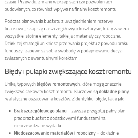
czasie. Przewiduj zmiany w przepisach czy pozwoleniach
budowlanych, co również wpływa na finalny koszt remontu.
Podczas planowania budżetu z uwzględnieniem rezerwy
finansowej, skup się na szczegółowym kosztorysie, który zawiera
wszystkie istotne elementy, takie jak materiały czy robocizna.
Dzięki tej strategii unikniesz przerwania projektu z powodu braku
funduszy i zapewnisz sobie swobodę w podejmowaniu decyzji
związanych z ewentualnymi korektami.
Błędy i pułapki zwiększające koszt remontu
Unikaj typowych
błędów remontowych
, które mogą znacznie
zwiększyć całkowity koszt remontu. Kluczowe są
dokładne plany
i
realistyczne oszacowanie kosztów. Zidentyfikuj błędy, takie jak:
Brak szczegółowego planu
– zawsze przygotuj pełny plan
prac oraz budżet z dodatkowymi funduszami na
nieprzewidziane wydatki.
Niedoszacowanie materiałów i robocizny
– dokładnie