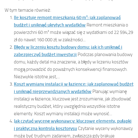
W tym temacie również:
Ile kosztuje remont mieszkania 60 m²: jak zaplanować
budżet i uniknąć ukrytych wydatków
Remont mieszkania o
powierzchni 60 m² może wiązać się z wydatkami od 22 594,29
zł do nawet 160 000 zł, w zależności...
Błędy w liczeniu kosztu budowy domu: jak ich uniknąć i
zabezpieczyć budżet inwestycji
Podczas planowania budowy
domu, każdy detal ma znaczenie, a błędy w liczeniu kosztów
mogą prowadzić do poważnych konsekwencji finansowych.
Niezwykle istotne jest,...
Koszt wymiany instalacji w łazience: jak zaplanować budżet
i uniknąć nieprzewidzianych wydatków
Planując wymianę
instalacji w łazience, kluczowe jest zrozumienie, jak zbudować
realistyczny budżet, który uwzględnia wszystkie istotne
elementy. Koszt wymiany instalacji może wynosić...
Jak czytać wycenę wykonawcy: kluczowe elementy, pułapki
i praktyczna kontrola kosztorysu
Czytanie wyceny wykonawcy
może być trudnym zadaniem, zwłaszcza gdy brakuje