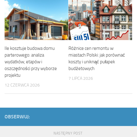
Ile kosztuje budowa domu
Różnice cen remontu w
parterowego: analiza
miastach Polski: jak porównać
wydatków, etapów i
koszty i uniknąć pułapek
oszczędności przy wyborze
budżetowych
projektu
7 LIPCA 2026
12 CZERWCA 2026
OBSERWUJ:
NASTĘPNY POST