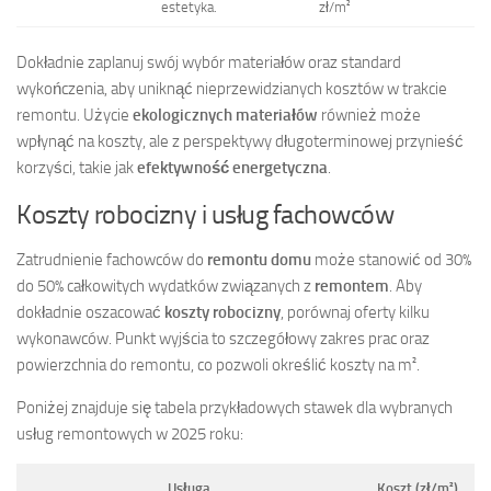
estetyka.
zł/m²
Dokładnie zaplanuj swój wybór materiałów oraz standard
wykończenia, aby uniknąć nieprzewidzianych kosztów w trakcie
remontu. Użycie
ekologicznych materiałów
również może
wpłynąć na koszty, ale z perspektywy długoterminowej przynieść
korzyści, takie jak
efektywność energetyczna
.
Koszty robocizny i usług fachowców
Zatrudnienie fachowców do
remontu domu
może stanowić od 30%
do 50% całkowitych wydatków związanych z
remontem
. Aby
dokładnie oszacować
koszty robocizny
, porównaj oferty kilku
wykonawców. Punkt wyjścia to szczegółowy zakres prac oraz
powierzchnia do remontu, co pozwoli określić koszty na m².
Poniżej znajduje się tabela przykładowych stawek dla wybranych
usług remontowych w 2025 roku:
Usługa
Koszt (zł/m²)