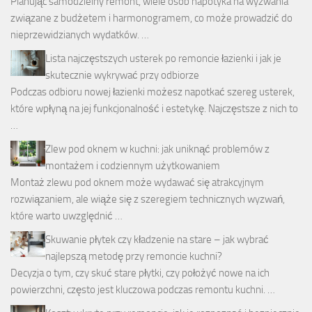
Planując samodzielny remont, wiele osób napotyka na wyzwania
związane z budżetem i harmonogramem, co może prowadzić do
nieprzewidzianych wydatków. …
Lista najczęstszych usterek po remoncie łazienki i jak je
skutecznie wykrywać przy odbiorze
Podczas odbioru nowej łazienki możesz napotkać szereg usterek,
które wpłyną na jej funkcjonalność i estetykę. Najczęstsze z nich to
…
Zlew pod oknem w kuchni: jak uniknąć problemów z
montażem i codziennym użytkowaniem
Montaż zlewu pod oknem może wydawać się atrakcyjnym
rozwiązaniem, ale wiąże się z szeregiem technicznych wyzwań,
które warto uwzględnić …
Skuwanie płytek czy kładzenie na stare – jak wybrać
najlepszą metodę przy remoncie kuchni?
Decyzja o tym, czy skuć stare płytki, czy położyć nowe na ich
powierzchni, często jest kluczowa podczas remontu kuchni. …