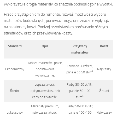
wykorzystuje drogie materiały, co znacznie podnosi ogólne wydatki.
Przed przystąpieniem do remontu, rozważ możliwości wyboru
materiałów budowlanych, ponieważ mogą one znacznie wpłynąć
na ostateczny koszt. Poniżej przedstawiam porównanie różnych
standardów oraz ich przewidywane koszty:
Standard
Opis
Przykłady
Koszt
materiałów
Tańsze materiały i prace,
Farby do 30 zł/litr,
Ekonomiczny
podstawowe
Najniższy
panele do 50 zł/m²
wykończenie.
Lepsza jakość,
Farby 30-50 zł/litr,
Średni
optymalny stosunek
panele 50-100
Średni
ceny do trwałości.
zł/m²
Materiały premium,
Farby 50-80 zł/litr,
Luksusowy
najwyższa jakość i
panele 100-150
Najwyższy