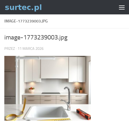
Skip to content
IMAGE-1773239003.JPG
image-1773239003.jpg
PRZEZ
·
11 MARCA 2026