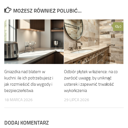
MOŻESZ RÓWNIEŻ POLUBIĆ…
0
Gniazdka nad blatem w
Odbiór płytek w łazience: na co
kuchni: ile ich potrzebujesz i
zwrócić uwagę, by uniknąć
jak rozmieścić dla wygody i
usterek i zapewnić trwałość
bezpieczeństwa
wykończenia
18 MARCA 2026
29 LIPCA 2026
DODAJ KOMENTARZ