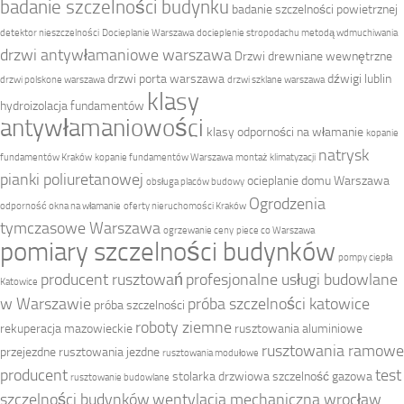
badanie szczelności budynku
badanie szczelności powietrznej
detektor nieszczelności
Docieplanie Warszawa
docieplenie stropodachu metodą wdmuchiwania
drzwi antywłamaniowe warszawa
Drzwi drewniane wewnętrzne
drzwi porta warszawa
dźwigi lublin
drzwi polskone warszawa
drzwi szklane warszawa
klasy
hydroizolacja fundamentów
antywłamaniowości
klasy odporności na włamanie
kopanie
natrysk
fundamentów Kraków
kopanie fundamentów Warszawa
montaż klimatyzacji
pianki poliuretanowej
ocieplanie domu Warszawa
obsługa placów budowy
Ogrodzenia
odporność okna na włamanie
oferty nieruchomości Kraków
tymczasowe Warszawa
ogrzewanie ceny
piece co Warszawa
pomiary szczelności budynków
pompy ciepła
producent rusztowań
profesjonalne usługi budowlane
Katowice
w Warszawie
próba szczelności katowice
próba szczelności
roboty ziemne
rekuperacja mazowieckie
rusztowania aluminiowe
rusztowania ramowe
przejezdne
rusztowania jezdne
rusztowania modułowe
producent
test
stolarka drzwiowa
szczelność gazowa
rusztowanie budowlane
szczelności budynków
wentylacja mechaniczna wrocław