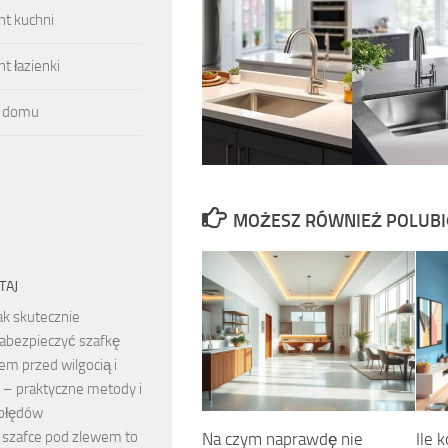
t kuchni
 łazienki
 domu
MOŻESZ RÓWNIEŻ POLUB
TAJ
ak skutecznie
abezpieczyć szafkę
em przed wilgocią i
i – praktyczne metody i
 błędów
 szafce pod zlewem to
Na czym naprawdę nie
Ile 