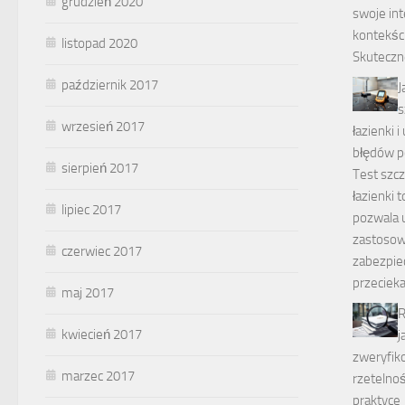
grudzień 2020
swoje int
kontekśc
listopad 2020
Skuteczn
październik 2017
J
s
wrzesień 2017
łazienki 
błędów p
sierpień 2017
Test szcz
łazienki 
lipiec 2017
pozwala 
zastosow
czerwiec 2017
zabezpie
przecieka
maj 2017
R
kwiecień 2017
j
zweryfik
marzec 2017
rzeteln
praktyce