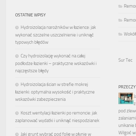
Remon
OSTATNIE WPISY
Remont
Hydroizolacja narożników w łazience: jak
Wokół
wykonać szczelne uszczelnienie i uniknąć
typowych błędów
Czy hydroizolację wykonać na całej
Sur Tec
podłodze łazienki – praktyczne wskazówki i
najczęstsze błędy
Hydroizolacja ścian w strefie mokrej
PRZECZY
łazienki: optymalna wysokość i praktyczne
J
wskazówki zabezpieczenia
z
pod zlew
Koszt wentylacji łazienki po remoncie: jak
zalaniam
zaplanować wydatki i uniknąć niespodzianek
unikanie
Wilgoć w
Jaki grunt wybrać pod folię w płynie w