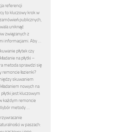
ja referencji
y to kluczowy krok w
 zamówień publicznych,
zwala uniknąć
w związanych z
mi informacjami. Aby …
kuwanie płytek czy
kładanie na płytki –
óra metoda sprawdzi się
zy remoncie łazienki?
między skuwaniem
 układaniem nowych na
e płytki jest kluczowym
w każdym remoncie
. Wybór metody …
rzywracanie
aturalności w paszach:
wy paszowy i inne