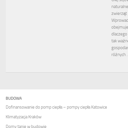
naturalne
zwierząt
Wprowad
obejmuje
dlaczego 
tak ważn
gospodar
różnych 
BUDOWA
Dofinansowanie do pomp ciepła – pompy ciepła Katowice
Klimatyzacja Kraków
Domy tanie w budowie