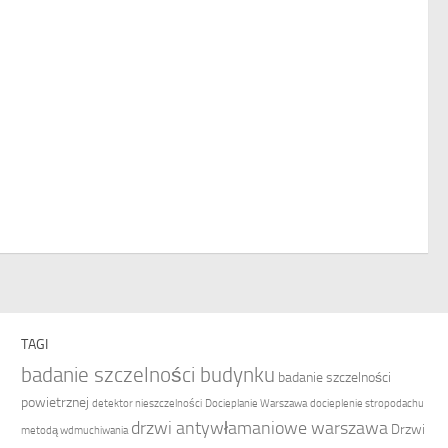
TAGI
badanie szczelności budynku
badanie szczelności
powietrznej
detektor nieszczelności
Docieplanie Warszawa
docieplenie stropodachu
drzwi antywłamaniowe warszawa
Drzwi
metodą wdmuchiwania