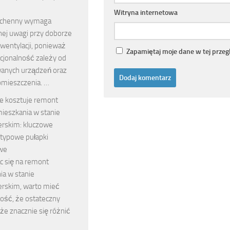
e
Witryna internetowa
uchenny wymaga
nej uwagi przy doborze
wentylacji, ponieważ
Zapamiętaj moje dane w tej przeg
kcjonalność zależy od
anych urządzeń oraz
omieszczenia. …
le kosztuje remont
ieszkania w stanie
rskim: kluczowe
i typowe pułapki
we
c się na remont
ia w stanie
rskim, warto mieć
ść, że ostateczny
że znacznie się różnić