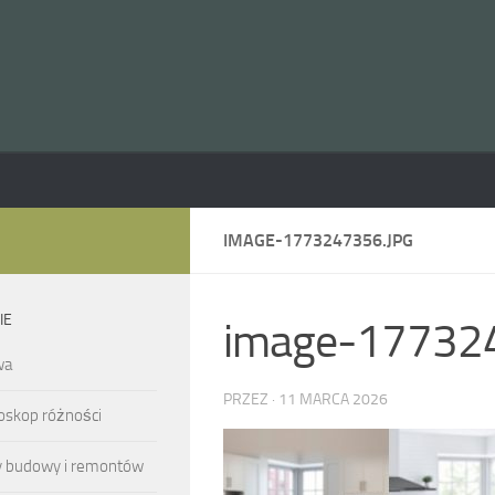
IMAGE-1773247356.JPG
IE
image-177324
wa
PRZEZ
·
11 MARCA 2026
oskop różności
y budowy i remontów