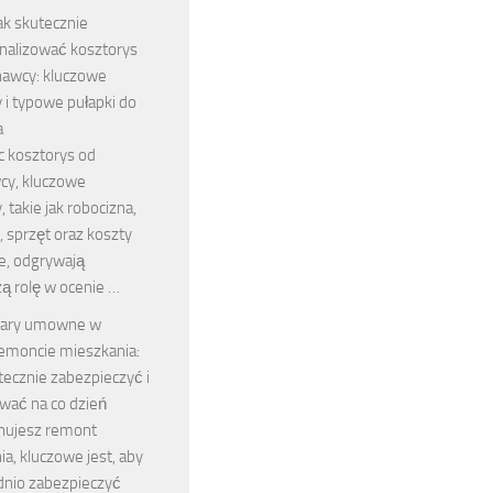
ak skutecznie
nalizować kosztorys
awcy: kluczowe
 i typowe pułapki do
a
c kosztorys od
y, kluczowe
 takie jak robocizna,
, sprzęt oraz koszty
e, odgrywają
ą rolę w ocenie …
ary umowne w
emoncie mieszkania:
utecznie zabezpieczyć i
ać na co dzień
anujesz remont
a, kluczowe jest, aby
nio zabezpieczyć