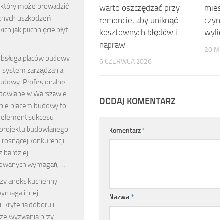
 który może prowadzić
warto oszczędzać przy
mies
żnych uszkodzeń
remoncie, aby uniknąć
czyn
kich jak puchnięcie płyt
kosztownych błędów i
wyli
napraw
20 M
bsługa placów budowy
6 CZERWCA 2026
 system zarządzania
udowy. Profesjonalne
udowlane w Warszawie
DODAJ KOMENTARZ
nie placem budowy to
 element sukcesu
projektu budowlanego.
Komentarz
*
 rosnącej konkurencji
z bardziej
kowanych wymagań, …
zy aneks kuchenny
ymaga innej
Nazwa
*
: kryteria doboru i
sze wyzwania przy