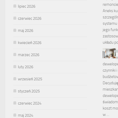
remonci
lipiec 2026
Aneks k
szczegól
czerwiec 2026
systemu 
jego fun
maj 2026
zastosow
układu p
kwiecień 2026
I
marzec 2026
m
dewelope
luty 2026
czynniki 
budżeto
wrzesień 2025
Decydują
mieszkan
styczeń 2025
dewelope
świadomo
czerwiec 2024
koszt mo
w …
maj 2024