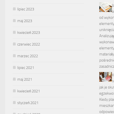
J
lipiec 2023
a
od wykon
maj 2023
elementy
uniknięci
kwiecień 2023
Analizują
wykonawc
czerwiec 2022
elementy,
materiały
marzec 2022
pośredni
zasadnicz
lipiec 2021
K
maj 2021
r
jak je sk
kwiecień 2021
egzekwow
Kiedy pl
styczeń 2021
mieszkani
odpowied