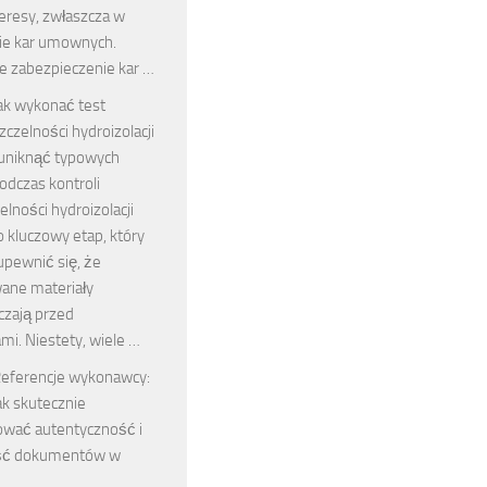
eresy, zwłaszcza w
ie kar umownych.
e zabezpieczenie kar …
ak wykonać test
zczelności hydroizolacji
i uniknąć typowych
odczas kontroli
elności hydroizolacji
to kluczowy etap, który
upewnić się, że
ane materiały
czają przed
mi. Niestety, wiele …
eferencje wykonawcy:
ak skutecznie
ować autentyczność i
ość dokumentów w