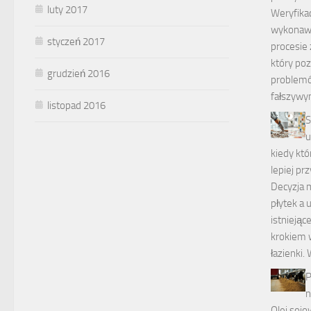
luty 2017
Weryfikac
wykonawc
styczeń 2017
procesie
który po
grudzień 2016
problemó
fałszywy
listopad 2016
S
u
kiedy kt
lepiej pr
Decyzja 
płytek a
istniejąc
krokiem 
łazienki
P
n
Olej sojo