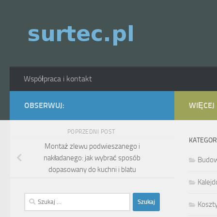
Skip to content
Współpraca i kontakt
OBSERWUJ:
WIĘCEJ
POPRZEDNI POST
KATEGOR
Montaż zlewu podwieszanego i
nakładanego: jak wybrać sposób
Budo
dopasowany do kuchni i blatu
Kalejd
Szukaj:
Koszt