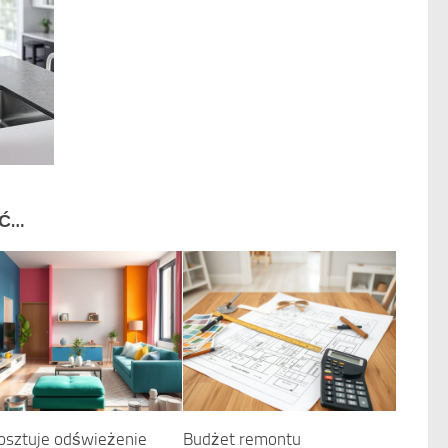
IĆ…
kosztuje odświeżenie
Budżet remontu