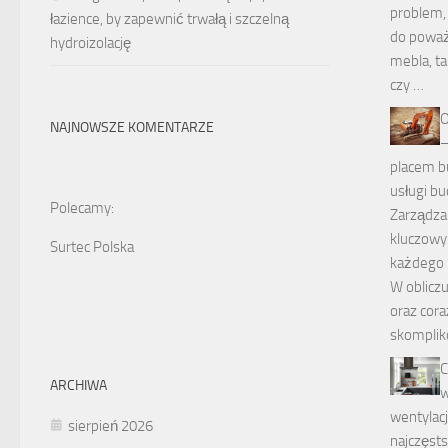
problem,
łazience, by zapewnić trwałą i szczelną
do powa
hydroizolację
mebla, ta
czy …
O
NAJNOWSZE KOMENTARZE
–
placem b
usługi b
Polecamy:
Zarządza
kluczowy
Surtec Polska
każdego 
W obliczu
oraz cora
skompli
C
ARCHIWA
w
wentylacji
sierpień 2026
najczęst