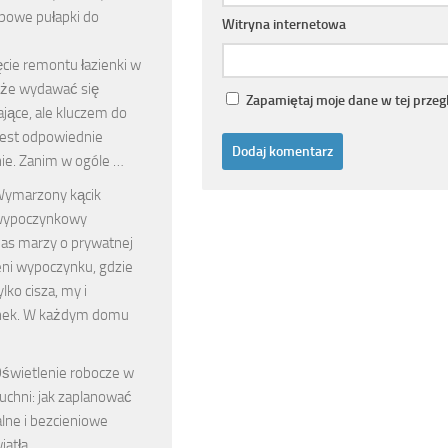
ypowe pułapki do
Witryna internetowa
cie remontu łazienki w
że wydawać się
Zapamiętaj moje dane w tej przeg
ające, ale kluczem do
jest odpowiednie
ie. Zanim w ogóle …
ymarzony kącik
ypoczynkowy
nas marzy o prywatnej
eni wypoczynku, gdzie
tylko cisza, my i
nek. W każdym domu
świetlenie robocze w
uchni: jak zaplanować
lne i bezcieniowe
iatła