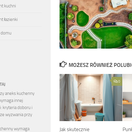
t kuchni
 łazienki
 domu
MOŻESZ RÓWNIEŻ POLUB
0
TAJ
zy aneks kuchenny
ymaga innej
: kryteria doboru i
sze wyzwania przy
e
uchenny wymaga
Jak skutecznie
Punk