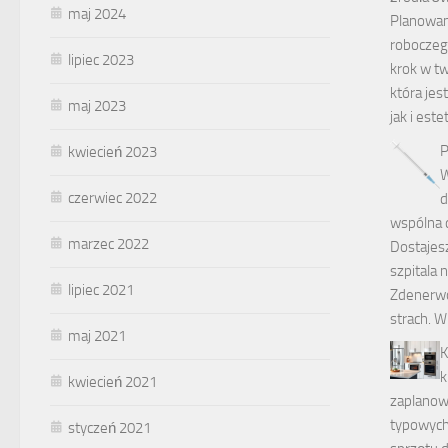
maj 2024
Planowan
roboczeg
lipiec 2023
krok w tw
która jes
maj 2023
jak i est
P
kwiecień 2023
W
czerwiec 2022
d
wspólna d
marzec 2022
Dostajes
szpitala 
lipiec 2021
Zdenerwo
strach. 
maj 2021
K
k
kwiecień 2021
zaplanow
typowych
styczeń 2021