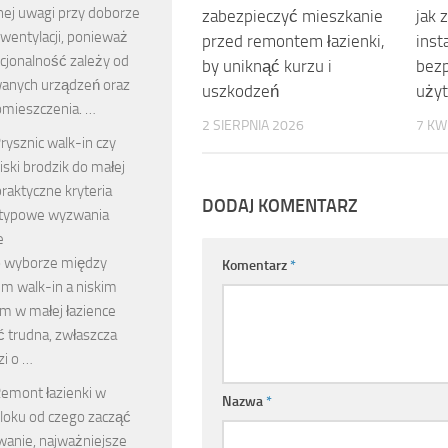
nej uwagi przy doborze
zabezpieczyć mieszkanie
jak 
wentylacji, ponieważ
przed remontem łazienki,
inst
kcjonalność zależy od
by uniknąć kurzu i
bez
anych urządzeń oraz
uszkodzeń
uży
omieszczenia. …
2 SIERPNIA 2026
7 KW
rysznic walk-in czy
iski brodzik do małej
 praktyczne kryteria
DODAJ KOMENTARZ
 typowe wyzwania
e
o wyborze między
Komentarz
*
em walk-in a niskim
m w małej łazience
 trudna, zwłaszcza
zi o …
emont łazienki w
Nazwa
*
loku od czego zacząć
anie, najważniejsze