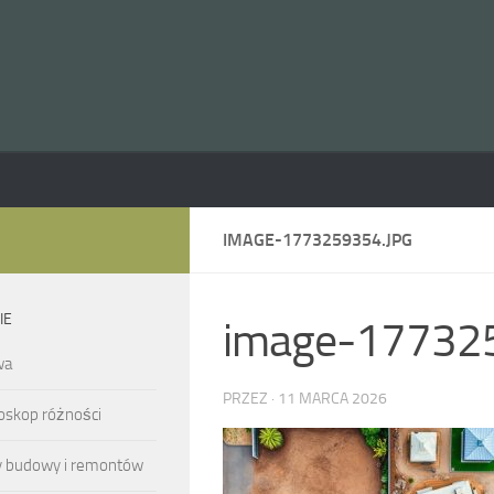
IMAGE-1773259354.JPG
IE
image-177325
wa
PRZEZ
·
11 MARCA 2026
oskop różności
y budowy i remontów