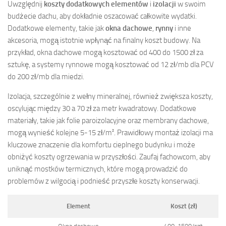
Uwzględnij
koszty dodatkowych elementów
i
izolacji
w swoim
budżecie dachu, aby dokładnie oszacować całkowite wydatki.
Dodatkowe elementy, takie jak
okna dachowe
,
rynny
i inne
akcesoria, mogą istotnie wpłynąć na finalny koszt budowy. Na
przykład, okna dachowe mogą kosztować od 400 do 1500 zł za
sztukę, a systemy rynnowe mogą kosztować od 12 zł/mb dla PCV
do 200 zł/mb dla miedzi.
Izolacja, szczególnie z wełny mineralnej, również zwiększa koszty,
oscylując między 30 a 70 zł za metr kwadratowy. Dodatkowe
materiały, takie jak folie paroizolacyjne oraz membrany dachowe,
mogą wynieść kolejne 5-15 zł/m². Prawidłowy montaż izolacji ma
kluczowe znaczenie dla komfortu cieplnego budynku i może
obniżyć koszty ogrzewania w przyszłości. Zaufaj fachowcom, aby
uniknąć mostków termicznych, które mogą prowadzić do
problemów z wilgocią i podnieść przyszłe koszty konserwacji.
Element
Koszt (zł)