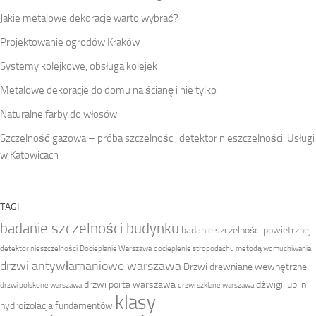
Jakie metalowe dekoracje warto wybrać?
Projektowanie ogrodów Kraków
Systemy kolejkowe, obsługa kolejek
Metalowe dekoracje do domu na ścianę i nie tylko
Naturalne farby do włosów
Szczelność gazowa – próba szczelności, detektor nieszczelności. Usługi
w Katowicach
TAGI
badanie szczelności budynku
badanie szczelności powietrznej
detektor nieszczelności
Docieplanie Warszawa
docieplenie stropodachu metodą wdmuchiwania
drzwi antywłamaniowe warszawa
Drzwi drewniane wewnętrzne
drzwi porta warszawa
dźwigi lublin
drzwi polskone warszawa
drzwi szklane warszawa
klasy
hydroizolacja fundamentów