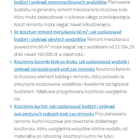
budżet i uniknąć nieprzewidzianych wydatków
Planowanie
budżetu na generalny remont mieszkania to kluczowy krok,
który może zadecydować o sukcesie całego przedsięwzięcia.
Koszt remontu może sięgać nawet kilkudziesięciu...
Ile kosztuje remont mieszkania 60 m²: jak zaplanować
budżet i uniknąć ukrytych wydatków
Remont mieszkania o
powierzchni 60 m² może wiązać się z wydatkami od 22 594,29
zł do nawet 160 000 zł, w zależności...
Kosztorys łazienki krok po kroku: jak zaplanować wydatki i
uniknąć niespodzianek podczas remontu
Kosztorys łazienki
to kluczowy element każdego remontu, który pozwala na
precyzyjne oszacowanie wydatków i świadome zarządzanie
budżetem. Właściwie przygotowany kosztorys uwzględnia
nie...
Kosztorys kuchni: jak zaplanować budżet i uniknąć
najczęstszych pułapek podczas remontu
Przy planowaniu
remontu kuchni kluczowe jest stworzenie dokładnego
kosztorysu, który uwzględnia wszystkie istotne wydatki, od
materiałów po robociznę. Kosztorys kuchni nie tylko...