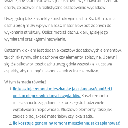
Ważne, aby skontaktować się z lokalnymi wykonawcami i zebrać
oferty, co pozwoli na realistyczne oszacowanie wydatków.
Uwzględnij także aspekty konstrukcyjne dachu. Kształt i rozmiar
dachu będą miały wpływ na ilość materiałów potrzebnych do
wykonania struktury. Oblicz metraż dachu, kierując się jego
wymiarami oraz kątami nachylenia.
Ostatnim krokiem jest dodanie kosztów dodatkowych elementów,
takich jak rynny, okna dachowe czy elementy izolacyjne. Upewnij
się, że całkowity koszt dachu uwzględnia wszystkie kluczowe
aspekty, aby uniknąć niespodzianek w trakcie realizacji.
W tym temacie również:
Ile kosztuje remont mieszkania: jak planować budżet i
unikać nieprzewidzianych wydatków
Koszt remontu
mieszkania to zagadnienie, które często budzi wiele
wątpliwości i niepewności. Kluczowe elementy, takie jak
zakres prac, jakość materiałów czy lokalizacja,...
Ile kosztuje generalny remont mieszkania: jak zaplanować