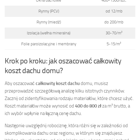
Okna dachowe
400-1500/szt.
Rynny (PCV)
od 12/mb
Rynny (miedź)
do 200/mb
Izolacja (wełna mineralna)
30-70/m²
Folie paroizolacyjne i membrany
5-15/m²
Krok po kroku: jak oszacować całkowity
koszt dachu domu?
Aby oszacować
całkowity koszt dachu
domu, musisz
przeprowadzić szczegółową analizę kilku istotnych czynników.
Zacznij od zidentyfikowania rodzaju materiałów, które chcesz użyć.
Koszt materiałów może wynosić od
400 do 800 zł
za m² brutto, a
ich wybór wpłynie na łączną cenę dachu.
Następnie uwzględnij robociznę, która różni się w zależności od
skomplikowania dachu oraz regionu, w którym się znajdujesz.