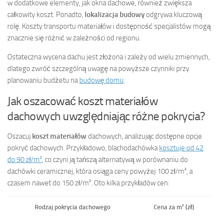
w dodatkowe elementy, jak okna dachowe, również zwiększa
całkowity koszt. Ponadto,
lokalizacja budowy
odgrywa kluczową
rolę. Koszty transportu materiałów i dostępność specjalistów mogą
znacznie się różnić w zależności od regionu.
Ostateczna wycena dachu jest złożona i zależy od wielu zmiennych,
dlatego zwróć szczególną uwagę na powyższe czynniki przy
planowaniu budżetu na
budowę domu
.
Jak oszacować koszt materiałów
dachowych uwzględniając różne pokrycia?
Oszacuj
koszt materiałów
dachowych, analizując dostępne opcje
pokryć dachowych. Przykładowo, blachodachówka
kosztuje od 42
do 90 zł/m²
, co czyni ją tańszą alternatywą w porównaniu do
dachówki ceramicznej, która osiąga ceny powyżej 100 zł/m², a
czasem nawet do 150 zł/m². Oto kilka przykładów cen:
Rodzaj pokrycia dachowego
Cena za m² (zł)