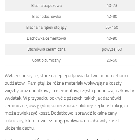
Blacha trapezowa
40-73
Blachodachówka
42-90
Blacha na rąbek stojący
55-160
Dachówka cementowa
40-90
Dachówka ceramiczna
powyżej 60
Gont bitumiczny
20-50
Wybierz pokrycie, które najlepiej odpowiada Twoim potrzebom i
budżetowi. Pamiętaj, że różne materiały wpływają na koszty
więźby oraz dodatkowych elementów, często podnosząc całkowity
wydatek. W przypadku pokryć cięższych, takich jak dachówki
ceramiczne, uwzględnij konieczność solidniejszej konstrukcji, co
może zwiększyć koszt. Dodatkowo, sprawdź lokalne ceny
robocizny, które również mogą wpływać na całkowity koszt
ułożenia dachu.