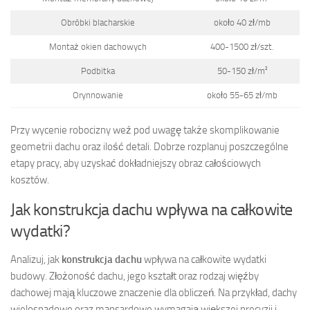
Obróbki blacharskie
około 40 zł/mb
Montaż okien dachowych
400-1500 zł/szt.
Podbitka
50-150 zł/m²
Orynnowanie
około 55-65 zł/mb
Przy wycenie robocizny weź pod uwagę także skomplikowanie
geometrii dachu oraz ilość detali. Dobrze rozplanuj poszczególne
etapy pracy, aby uzyskać dokładniejszy obraz całościowych
kosztów.
Jak konstrukcja dachu wpływa na całkowite
wydatki?
Analizuj, jak
konstrukcja dachu
wpływa na całkowite wydatki
budowy. Złożoność dachu, jego kształt oraz rodzaj więźby
dachowej mają kluczowe znaczenie dla obliczeń. Na przykład, dachy
wielospadowe oraz mansardowe wymagają większej precyzji i