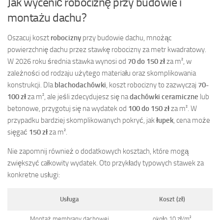
Jak wycenić robociznę przy budowie i
montażu dachu?
Oszacuj koszt
robocizny
przy budowie dachu, mnożąc
powierzchnię dachu przez stawkę robocizny za metr kwadratowy.
W 2026 roku średnia stawka wynosi od
70 do 150 zł
za m², w
zależności od rodzaju użytego materiału oraz skomplikowania
konstrukcji. Dla
blachodachówki
, koszt robocizny to zazwyczaj
70-
100 zł
za m², ale jeśli zdecydujesz się na
dachówki ceramiczne
lub
betonowe, przygotuj się na wydatek od
100 do 150 zł
za m². W
przypadku bardziej skomplikowanych pokryć, jak
łupek
, cena może
sięgać
150 zł
za m².
Nie zapomnij również o dodatkowych kosztach, które mogą
zwiększyć całkowity wydatek. Oto przykłady typowych stawek za
konkretne usługi:
Usługa
Koszt (zł)
Montaż membrany dachowej
około 10 zł/m²