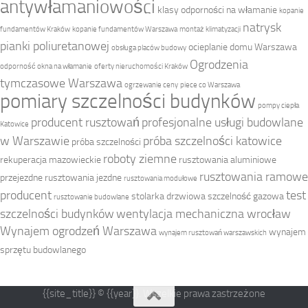
antywłamaniowości
klasy odporności na włamanie
kopanie
natrysk
fundamentów Kraków
kopanie fundamentów Warszawa
montaż klimatyzacji
pianki poliuretanowej
ocieplanie domu Warszawa
obsługa placów budowy
Ogrodzenia
odporność okna na włamanie
oferty nieruchomości Kraków
tymczasowe Warszawa
ogrzewanie ceny
piece co Warszawa
pomiary szczelności budynków
pompy ciepła
producent rusztowań
profesjonalne usługi budowlane
Katowice
w Warszawie
próba szczelności katowice
próba szczelności
roboty ziemne
rekuperacja mazowieckie
rusztowania aluminiowe
rusztowania ramowe
przejezdne
rusztowania jezdne
rusztowania modułowe
producent
test
stolarka drzwiowa
szczelność gazowa
rusztowanie budowlane
szczelności budynków
wentylacja mechaniczna wrocław
Wynajem ogrodzeń Warszawa
wynajem
wynajem rusztowań warszawskich
sprzętu budowlanego
{{site_title}} © {{year}}. Wszelkie prawa zastrzeżone