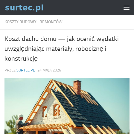
Skip to content
KOSZTY BUDOWY I REMONTÓW
Koszt dachu domu — jak ocenić wydatki
uwzględniając materiały, robociznę i
konstrukcję
PRZEZ
SURTEC.PL
·
24 MAJA 2026