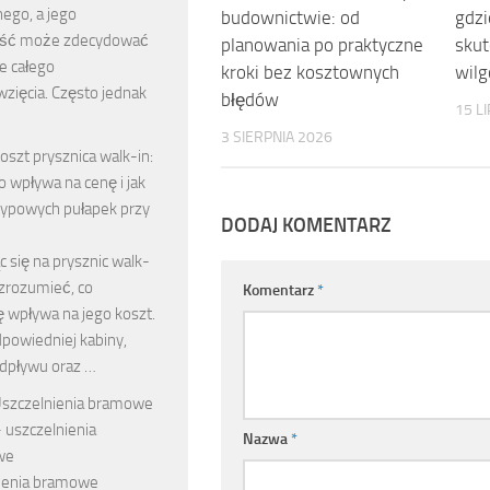
ego, a jego
budownictwie: od
gdzi
ość może zdecydować
planowania po praktyczne
skut
e całego
kroki bez kosztownych
wilg
zięcia. Często jednak
błędów
15 L
3 SIERPNIA 2026
oszt prysznica walk-in:
o wpływa na cenę i jak
typowych pułapek przy
DODAJ KOMENTARZ
 się na prysznic walk-
 zrozumieć, co
Komentarz
*
 wpływa na jego koszt.
powiedniej kabiny,
odpływu oraz …
szczelnienia bramowe
 uszczelnienia
Nazwa
*
we
ienia bramowe