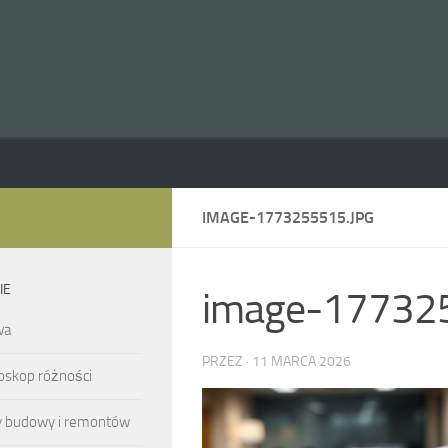
IMAGE-1773255515.JPG
IE
image-177325
wa
PRZEZ
·
11 MARCA 2026
oskop różności
y budowy i remontów