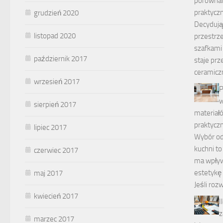
porównani
praktycz
grudzień 2020
Decydują
listopad 2020
przestrz
szafkami 
październik 2017
staje prz
ceramicz
wrzesień 2017
P
w
sierpień 2017
materiałó
praktycz
lipiec 2017
Wybór od
kuchni to
czerwiec 2017
ma wpływ
estetykę
maj 2017
Jeśli ro
kwiecień 2017
I
z
marzec 2017