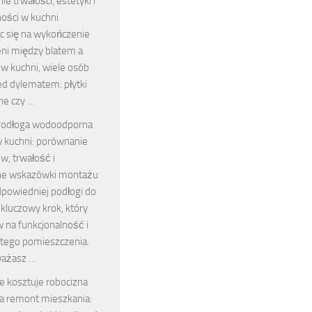
e trwałości, estetyki i
ności w kuchni
c się na wykończenie
eni między blatem a
w kuchni, wiele osób
ed dylematem: płytki
ne czy …
odłoga wodoodporna
 kuchni: porównanie
w, trwałość i
ne wskazówki montażu
powiedniej podłogi do
 kluczowy krok, który
 na funkcjonalność i
 tego pomieszczenia.
zważasz …
le kosztuje robocizna
a remont mieszkania: