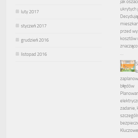
jak oszac
ukrytych
luty 2017
Decydują
mieszkani
styczeń 2017
przed w
kosztów 
grudzień 2016
znacząco
…
listopad 2016
S
ł
zaplanowa
błędów
Planowani
elektrycz
zadanie,
szczegól
bezpiecz
Kluczowe 
…