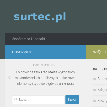
Skip to content
Współpraca i kontakt
OBSERWUJ:
WIĘCEJ
POPRZEDNI POST
KATEGOR
Co powinna zawierać oferta wykonawcy
w zamówieniach publicznych – kluczowe
Budo
elementy i typowe błędy do uniknięcia
Kalejd
Szukaj:
Koszt