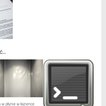
IĆ…
a w płynie w łazience: