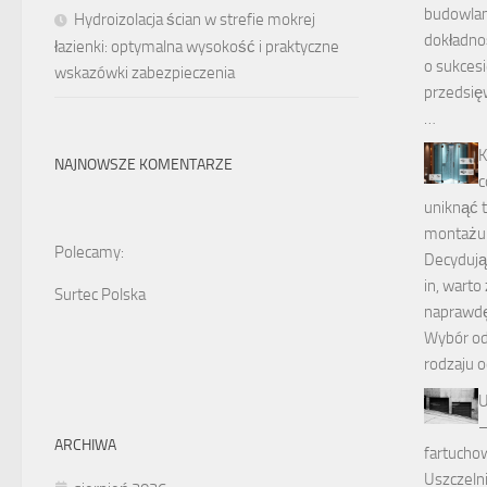
budowlan
Hydroizolacja ścian w strefie mokrej
dokładn
łazienki: optymalna wysokość i praktyczne
o sukcesi
wskazówki zabezpieczenia
przedsięw
…
K
NAJNOWSZE KOMENTARZE
c
uniknąć 
montażu
Polecamy:
Decydując
in, warto
Surtec Polska
naprawdę
Wybór od
rodzaju 
U
–
ARCHIWA
fartucho
Uszczeln