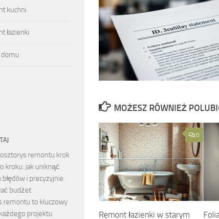
t kuchni
 łazienki
 domu
MOŻESZ RÓWNIEŻ POLUB
0
TAJ
osztorys remontu krok
o kroku: jak uniknąć
 błędów i precyzyjnie
ać budżet
s remontu to kluczowy
każdego projektu
Remont łazienki w starym
Foli