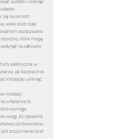
ować wydatki i uniknąć
 pułapek
c się na remont
a, wiele osób staje
yzwaniem oszacowania
robocizny, które mogą
 wpłynąć na całkowity
trefy elektryczne w
azience: jak bezpiecznie
ć instalację i uniknąć
e instalacji
nej w łazience to
 które wymaga
nej uwagi, by zapewnić
eństwo użytkowników.
jest zrozumienie stref