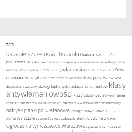
TAGI
badanie szczelności budynku
badanie szczelności
powietrznej
detektor nieszczelności
Docieplanie Warszawa
docieplenie stropodachu
drzwi antywłamaniowe warszawa
Drzwi
metodą wdmuchiwania
drewniane wewnętrzne
drzwi porta warszawa
drzwi polskone warszawa
klasy
dźwigi lublin
hydroizolacja fundamentów
drzwi szklane warszawa
antywłamaniowości
klasy odporności na włamanie
kopanie fundamentów Kraków
kopanie fundamentów Warszawa
montaż klimatyzacji
natrysk pianki poliuretanowej
ocieplanie
obsługa placów budowy
domu Warszawa
odporność okna na włamanie
oferty nieruchomości Kraków
Ogrodzenia tymczasowe Warszawa
ogrzewanie ceny
piece co