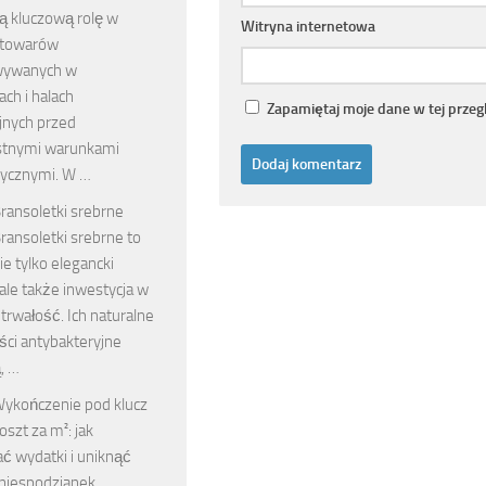
ą kluczową rolę w
Witryna internetowa
 towarów
wywanych w
ch i halach
Zapamiętaj moje dane w tej przeg
jnych przed
stnymi warunkami
ycznymi. W …
ransoletki srebrne
ransoletki srebrne to
ie tylko elegancki
ale także inwestycja w
 trwałość. Ich naturalne
ści antybakteryjne
, …
ykończenie pod klucz
oszt za m²: jak
ć wydatki i uniknąć
 niespodzianek