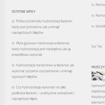
Remon
OSTATNIE WPISY
Remont
Próba szczelności hydroizolacji łazienki:
Wokół
kiedy jest potrzebna i jak uniknąć
najczęstszych błędów
Płyta gipsowo-kartonowa w łazience:
Sur Tec
kiedy hydroizolacja jest niezbędna i jak ją
prawidłowo wykonać
Hydroizolacja narożników w łazience: jak
PRZECZY
wykonać szczelne uszczelnienie i uniknąć
K
typowych błędów
p
typowych
Czy hydroizolację wykonać na całej
zaplanow
podłodze łazienki – praktyczne wskazówki i
Kosztory
najczęstsze błędy
element 