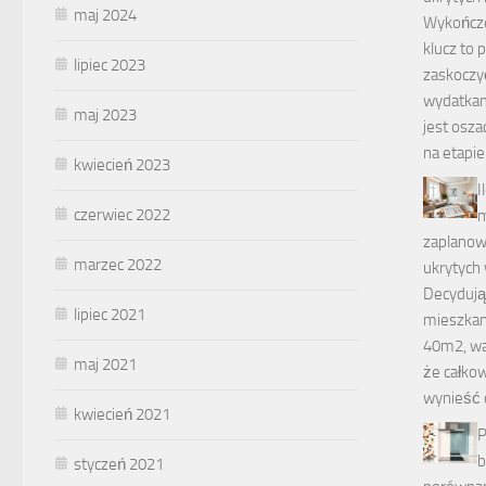
maj 2024
Wykończe
klucz to 
lipiec 2023
zaskoczy
wydatkam
maj 2023
jest osz
na etapi
kwiecień 2023
I
czerwiec 2022
m
zaplanow
marzec 2022
ukrytych
Decydują
lipiec 2021
mieszkan
40m2, wa
maj 2021
że całko
wynieść 
kwiecień 2021
P
b
styczeń 2021