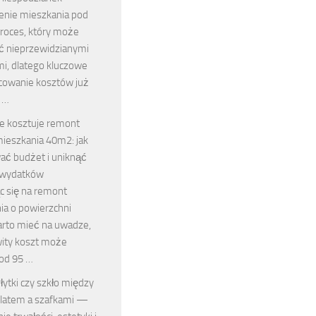
nie mieszkania pod
proces, który może
ć nieprzewidzianymi
i, dlatego kluczowe
acowanie kosztów już
e …
le kosztuje remont
ieszkania 40m2: jak
ać budżet i uniknąć
 wydatków
c się na remont
ia o powierzchni
rto mieć na uwadze,
wity koszt może
od 95 …
łytki czy szkło między
latem a szafkami —