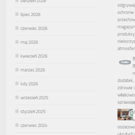
sierpień 2026
odgrywaj
ochronie
lipiec 2026
przecho
magazyna
czerwiec 2026
produkcy
niekorzy
maj 2026
atmosfer
kwiecień 2026
B
B
marzec 2026
n
dodatek, 
luty 2026
zdrowie i
właściwo
wrzesień 2025
sprawiają
styczeń 2025
W
k
czerwiec 2024
oszacowa
ukrytych