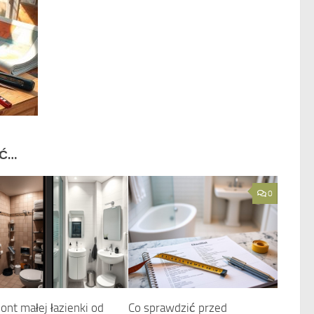
IĆ…
0
nt małej łazienki od
Co sprawdzić przed