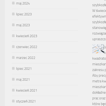
maj 2024
szybkozł
W świecie
lipiec 2023
efektywn
szybkozł
maj 2023
stanowią
rozwiązan
kwiecień 2023
upraszcz
czerwiec 2022
J
k
marzec 2022
kwadrat
mieszkan
lipiec 2021
zakresu p
Aby precy
maj 2021
metra k
mieszkani
kwiecień 2021
dokładne
prac oraz
styczeń 2021
które bę