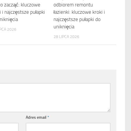
o zacząć: kluczowe
odbiorem remontu
i i najczęstsze pułapki
łazienki: kluczowe kroki i
niknięcia
najczęstsze pułapki do
uniknięcia
IPCA 2026
28 LIPCA 2026
Adres email
*