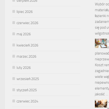
sierpień 2026
Wybór o
materiał
lipiec 2026
łazienki 
zadaniem
czerwiec 2026
się pod 
wilgotno
maj 2026
I
kwiecień 2026
m
planować
marzec 2026
nieprzew
Koszt re
luty 2026
zagadnien
wiele wąt
wrzesień 2025
niepewno
elementy,
styczeń 2025
jakość …
czerwiec 2024
H
w