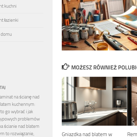
t kuchni
 łazienki
 domu
MOŻESZ RÓWNIEŻ POLUB
TAJ
aminat na ścianę nad
latem kuchennym:
to go wybrać i jak
typowych problemów
na ścianie nad blatem
m to rozwiązanie,
Gniazdka nad blatem w
Remo