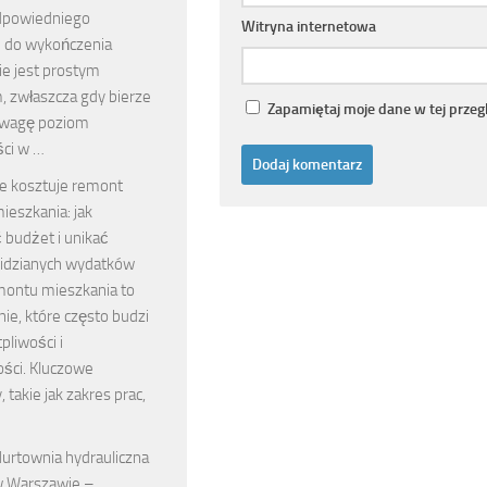
dpowiedniego
Witryna internetowa
u do wykończenia
nie jest prostym
, zwłaszcza gdy bierze
Zapamiętaj moje dane w tej przeg
uwagę poziom
ści w …
le kosztuje remont
ieszkania: jak
 budżet i unikać
idzianych wydatków
montu mieszkania to
ie, które często budzi
pliwości i
ści. Kluczowe
 takie jak zakres prac,
urtownia hydrauliczna
 Warszawie –