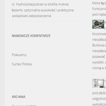
które łąc
Hydroizolacja ścian w strefie mokrej
funkcjona
łazienki: optymalna wysokość i praktyczne
jest naj
wskazówki zabezpieczenia
K
z
kluczowe
NAJNOWSZE KOMENTARZE
nieopłacal
Budowa 
nieopłaca
Polecamy:
pojawiać
wydatki, 
Surtec Polska
rosną w 
…
T
k
pod płytk
ARCHIWA
wilgotnoś
wykończ