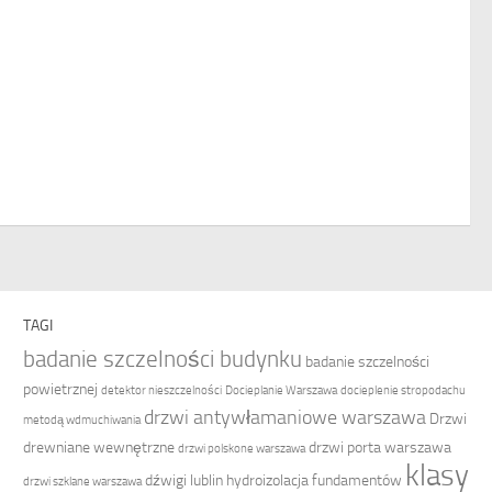
TAGI
badanie szczelności budynku
badanie szczelności
powietrznej
detektor nieszczelności
Docieplanie Warszawa
docieplenie stropodachu
drzwi antywłamaniowe warszawa
Drzwi
metodą wdmuchiwania
drewniane wewnętrzne
drzwi porta warszawa
drzwi polskone warszawa
klasy
dźwigi lublin
hydroizolacja fundamentów
drzwi szklane warszawa