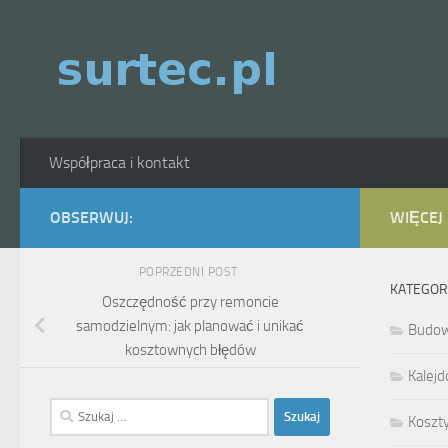
Skip to content
Współpraca i kontakt
OBSERWUJ:
WIĘCEJ
POPRZEDNI POST
KATEGOR
Oszczędność przy remoncie
samodzielnym: jak planować i unikać
Budo
kosztownych błędów
Kalejd
Szukaj:
Koszt