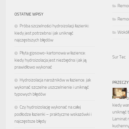
Remon
OSTATNIE WPISY
Remont
Próba szczelności hydroizolacji łazienki:
Wokół
kiedy jest potrzebna i jak uniknąć
najczęstszych błędów
Płyta gipsowo-kartonowa w łazience:
Sur Tec
kiedy hydroizolacja jest niezbędna i jak ją
prawidłowo wykonać
Hydroizolacja narożników w łazience: jak
PRZECZY
wykonać szczelne uszczelnienie i uniknąć
L
typowych błędów
b
kiedy war
Czy hydroizolację wykonać na całej
uniknąć 
podłodze łazienki – praktyczne wskazówki i
Laminat 
najczęstsze błędy
kuchenny