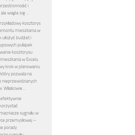
przestronność i
 ale wiąże się …
rzykładowy kosztorys
emontu mieszkania w
ak ułożyć budżet i
typowych pułapek
wanie kosztorysu
mieszkania w Excelu
owy krok w planowaniu
 który pozwala na
e nieprzewidzianych
. Właściwie …
 efektywnie
korzystać
macniacze sygnału w
ce przemysłowej –
ne porady
cze sygnału