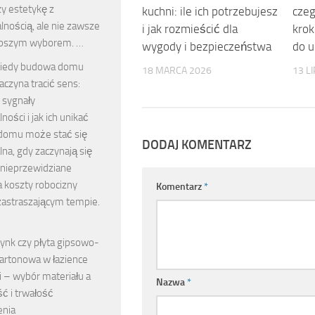
zy estetykę z
kuchni: ile ich potrzebujesz
czeg
lnością, ale nie zawsze
i jak rozmieścić dla
krok
lepszym wyborem. …
wygody i bezpieczeństwa
do u
iedy budowa domu
18 MARCA 2026
13 L
aczyna tracić sens:
 sygnały
ności i jak ich unikać
domu może stać się
DODAJ KOMENTARZ
lna, gdy zaczynają się
 nieprzewidziane
a koszty robocizny
Komentarz
*
zastraszającym tempie.
ynk czy płyta gipsowo-
artonowa w łazience
i – wybór materiału a
Nazwa
*
ć i trwałość
enia