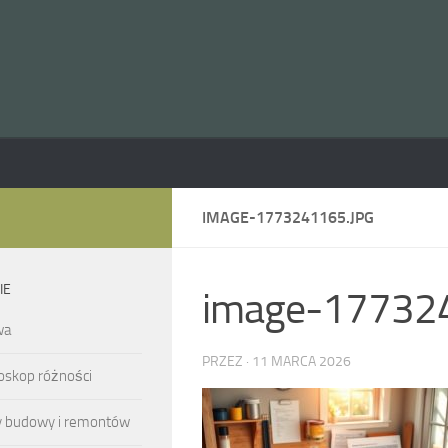
IMAGE-1773241165.JPG
IE
image-177324
wa
PRZEZ
·
11 MARCA 2026
oskop różności
y budowy i remontów