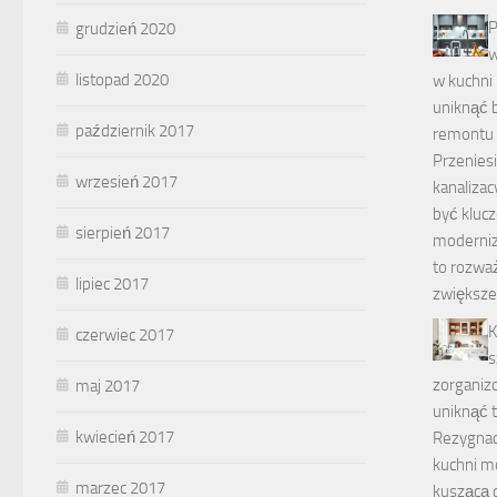
P
grudzień 2020
w
listopad 2020
w kuchni 
uniknąć 
październik 2017
remontu
Przenies
wrzesień 2017
kanaliza
być kluc
sierpień 2017
moderniza
to rozwa
lipiec 2017
zwiększen
K
czerwiec 2017
s
zorganiz
maj 2017
uniknąć
kwiecień 2017
Rezygnac
kuchni m
marzec 2017
kuszącą d