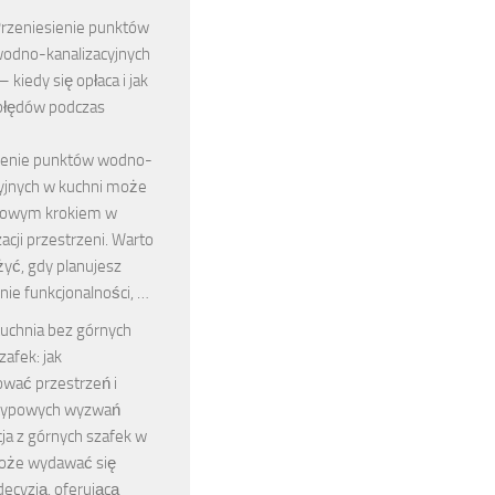
rzeniesienie punktów
odno-kanalizacyjnych
– kiedy się opłaca i jak
błędów podczas
ienie punktów wodno-
cyjnych w kuchni może
zowym krokiem w
cji przestrzeni. Warto
żyć, gdy planujesz
ie funkcjonalności, …
uchnia bez górnych
zafek: jak
ować przestrzeń i
 typowych wyzwań
ja z górnych szafek w
oże wydawać się
ecyzją, oferującą