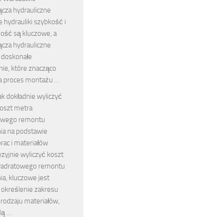
ącza hydrauliczne
 hydrauliki szybkość i
ość są kluczowe, a
ącza hydrauliczne
 doskonałe
ie, które znacząco
a proces montażu …
ak dokładnie wyliczyć
oszt metra
owego remontu
ia na podstawie
rac i materiałów
zyjnie wyliczyć koszt
wadratowego remontu
a, kluczowe jest
 określenie zakresu
 rodzaju materiałów,
dą …