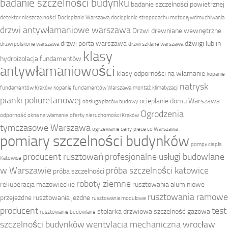
badanie szczelności budynku
badanie szczelności powietrznej
detektor nieszczelności
Docieplanie Warszawa
docieplenie stropodachu metodą wdmuchiwania
drzwi antywłamaniowe warszawa
Drzwi drewniane wewnętrzne
drzwi porta warszawa
dźwigi lublin
drzwi polskone warszawa
drzwi szklane warszawa
klasy
hydroizolacja fundamentów
antywłamaniowości
klasy odporności na włamanie
kopanie
natrysk
fundamentów Kraków
kopanie fundamentów Warszawa
montaż klimatyzacji
pianki poliuretanowej
ocieplanie domu Warszawa
obsługa placów budowy
Ogrodzenia
odporność okna na włamanie
oferty nieruchomości Kraków
tymczasowe Warszawa
ogrzewanie ceny
piece co Warszawa
pomiary szczelności budynków
pompy ciepła
producent rusztowań
profesjonalne usługi budowlane
Katowice
w Warszawie
próba szczelności katowice
próba szczelności
roboty ziemne
rekuperacja mazowieckie
rusztowania aluminiowe
rusztowania ramowe
przejezdne
rusztowania jezdne
rusztowania modułowe
producent
test
stolarka drzwiowa
szczelność gazowa
rusztowanie budowlane
szczelności budynków
wentylacja mechaniczna wrocław