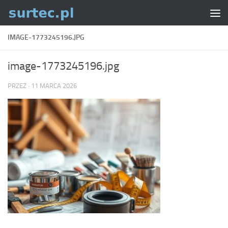
Skip to content
IMAGE-1773245196.JPG
image-1773245196.jpg
PRZEZ
·
11 MARCA 2026