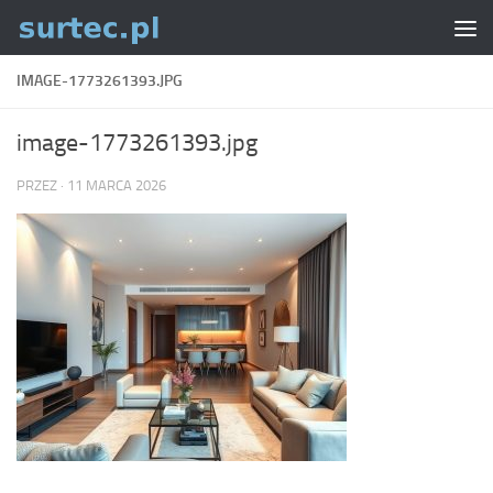
Skip to content
IMAGE-1773261393.JPG
image-1773261393.jpg
PRZEZ
·
11 MARCA 2026