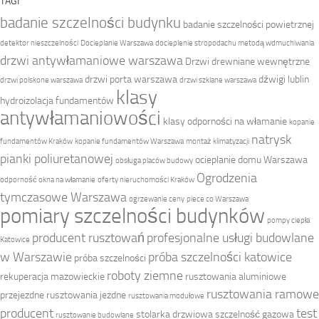
TAGI
badanie szczelności budynku
badanie szczelności powietrznej
detektor nieszczelności
Docieplanie Warszawa
docieplenie stropodachu metodą wdmuchiwania
drzwi antywłamaniowe warszawa
Drzwi drewniane wewnętrzne
drzwi porta warszawa
dźwigi lublin
drzwi polskone warszawa
drzwi szklane warszawa
klasy
hydroizolacja fundamentów
antywłamaniowości
klasy odporności na włamanie
kopanie
natrysk
fundamentów Kraków
kopanie fundamentów Warszawa
montaż klimatyzacji
pianki poliuretanowej
ocieplanie domu Warszawa
obsługa placów budowy
Ogrodzenia
odporność okna na włamanie
oferty nieruchomości Kraków
tymczasowe Warszawa
ogrzewanie ceny
piece co Warszawa
pomiary szczelności budynków
pompy ciepła
producent rusztowań
profesjonalne usługi budowlane
Katowice
w Warszawie
próba szczelności katowice
próba szczelności
roboty ziemne
rekuperacja mazowieckie
rusztowania aluminiowe
rusztowania ramowe
przejezdne
rusztowania jezdne
rusztowania modułowe
producent
test
stolarka drzwiowa
szczelność gazowa
rusztowanie budowlane