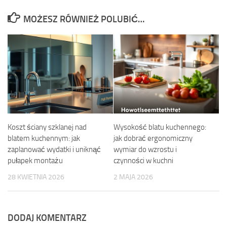
MOŻESZ RÓWNIEŻ POLUBIĆ…
Koszt ściany szklanej nad
Wysokość blatu kuchennego:
blatem kuchennym: jak
jak dobrać ergonomiczny
zaplanować wydatki i uniknąć
wymiar do wzrostu i
pułapek montażu
czynności w kuchni
28 KWIETNIA 2026
2 MAJA 2026
DODAJ KOMENTARZ