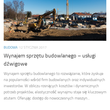
BUDOWA
12 STYCZNIA 2017
Wynajem sprzętu budowlanego – usługi
dźwigowe
Wynajem sprzętu budowlanego to rozwiązanie, które zyskuje
na popularności wśród firm budowlanych oraz indywidualnych
inwestorów. W obliczu rosnących kosztów i dynamicznych
potrzeb projektów, elastyczność wynajmu staje się kluczowym
atutem. Oferując dostęp do nowoczesnych maszyn...