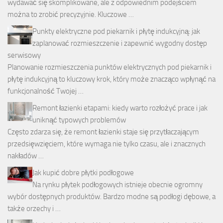
wydawać się skomplikowane, ale z odpowiednim podejściem
można to zrobić precyzyjnie. Kluczowe …
Punkty elektryczne pod piekarnik i płytę indukcyjną: jak
zaplanować rozmieszczenie i zapewnić wygodny dostęp
serwisowy
Planowanie rozmieszczenia punktów elektrycznych pod piekarnik i
płytę indukcyjną to kluczowy krok, który może znacząco wpłynąć na
funkcjonalność Twojej …
Remont łazienki etapami: kiedy warto rozłożyć prace i jak
uniknąć typowych problemów
Często zdarza się, że remont łazienki staje się przytłaczającym
przedsięwzięciem, które wymaga nie tylko czasu, ale i znacznych
nakładów …
Jak kupić dobre płytki podłogowe
Na rynku płytek podłogowych istnieje obecnie ogromny
wybór dostępnych produktów. Bardzo modne są podłogi dębowe, a
także orzechy i …