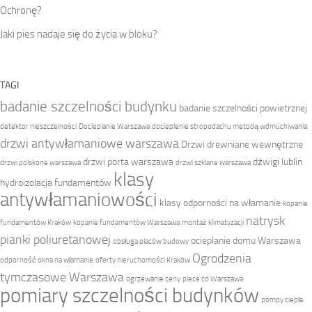
Ochronę?
Jaki pies nadaje się do życia w bloku?
TAGI
badanie szczelności budynku
badanie szczelności powietrznej
detektor nieszczelności
Docieplanie Warszawa
docieplenie stropodachu metodą wdmuchiwania
drzwi antywłamaniowe warszawa
Drzwi drewniane wewnętrzne
drzwi porta warszawa
dźwigi lublin
drzwi polskone warszawa
drzwi szklane warszawa
klasy
hydroizolacja fundamentów
antywłamaniowości
klasy odporności na włamanie
kopanie
natrysk
fundamentów Kraków
kopanie fundamentów Warszawa
montaż klimatyzacji
pianki poliuretanowej
ocieplanie domu Warszawa
obsługa placów budowy
Ogrodzenia
odporność okna na włamanie
oferty nieruchomości Kraków
tymczasowe Warszawa
ogrzewanie ceny
piece co Warszawa
pomiary szczelności budynków
pompy ciepła