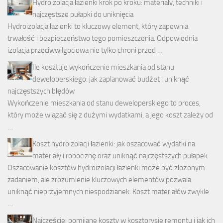
Hydroizolacja łazienki krok po kroku: materiały, techniki i
najczęstsze pułapki do uniknięcia
Hydroizolacja łazienki to kluczowy element, który zapewnia
trwałość i bezpieczeństwo tego pomieszczenia. Odpowiednia
izolacja przeciwwilgociowa nie tylko chroni przed …
Ile kosztuje wykończenie mieszkania od stanu
deweloperskiego: jak zaplanować budżet i uniknąć
najczęstszych błędów
Wykończenie mieszkania od stanu deweloperskiego to proces,
który może wiązać się z dużymi wydatkami, a jego koszt zależy od
…
Koszt hydroizolacji łazienki: jak oszacować wydatki na
materiały i robociznę oraz uniknąć najczęstszych pułapek
Oszacowanie kosztów hydroizolacji łazienki może być złożonym
zadaniem, ale zrozumienie kluczowych elementów pozwala
uniknąć nieprzyjemnych niespodzianek. Koszt materiałów zwykle
…
Najczęściej pomijane koszty w kosztorysie remontu i jak ich