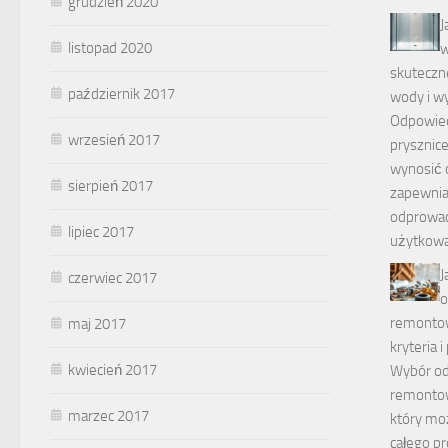
grudzień 2020
J
listopad 2020
w
skuteczn
październik 2017
wody i w
Odpowied
wrzesień 2017
prysznic
wynosić o
sierpień 2017
zapewnia
odprowad
lipiec 2017
użytkowa
J
czerwiec 2017
o
remontow
maj 2017
kryteria i
kwiecień 2017
Wybór od
remontow
marzec 2017
który mo
całego pr