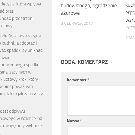
 decyzja, która wpływa
kuch
budowlanego, ogrodzenie
ść oraz
erg
ażurowe
lność przestrzeni.
wzro
3 CZERWCA 2017
arcowy …
kuch
odejścia kanalizacyjne
2 MA
 kuchni: jak dobrać i
wać spadek, by uniknąć
 awarii
DODAJ KOMENTARZ
dpowiedniego spadku
kanalizacyjnych w
 kluczowy krok, który
Komentarz
*
pobiec poważnym
m, takim jak zatory czy
oszt odpływu
iniowego w łazience: na
Nazwa
*
ić uwagę przy wyborze
u