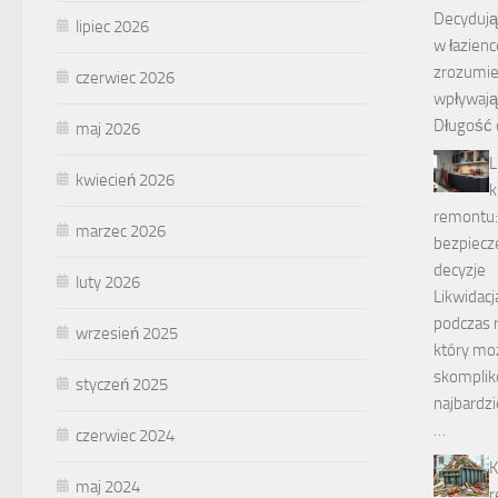
Decydując
lipiec 2026
w łazienc
zrozumien
czerwiec 2026
wpływają 
Długość 
maj 2026
L
kwiecień 2026
k
remontu:
marzec 2026
bezpiecz
decyzje
luty 2026
Likwidacj
podczas 
wrzesień 2025
który mo
skompliko
styczeń 2025
najbardz
…
czerwiec 2024
K
maj 2024
r