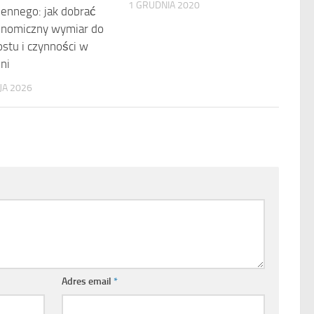
1 GRUDNIA 2020
ennego: jak dobrać
onomiczny wymiar do
stu i czynności w
ni
JA 2026
Adres email
*