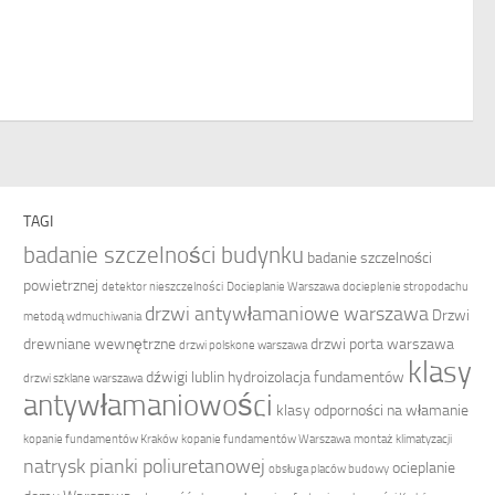
TAGI
badanie szczelności budynku
badanie szczelności
powietrznej
detektor nieszczelności
Docieplanie Warszawa
docieplenie stropodachu
drzwi antywłamaniowe warszawa
Drzwi
metodą wdmuchiwania
drewniane wewnętrzne
drzwi porta warszawa
drzwi polskone warszawa
klasy
dźwigi lublin
hydroizolacja fundamentów
drzwi szklane warszawa
antywłamaniowości
klasy odporności na włamanie
kopanie fundamentów Kraków
kopanie fundamentów Warszawa
montaż klimatyzacji
natrysk pianki poliuretanowej
ocieplanie
obsługa placów budowy