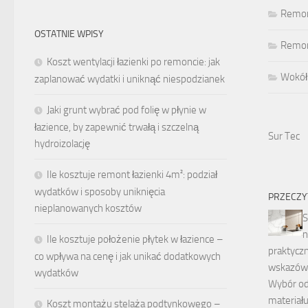
Remon
OSTATNIE WPISY
Remont
Koszt wentylacji łazienki po remoncie: jak
Wokół
zaplanować wydatki i uniknąć niespodzianek
Jaki grunt wybrać pod folię w płynie w
łazience, by zapewnić trwałą i szczelną
Sur Tec
hydroizolację
Ile kosztuje remont łazienki 4m²: podział
wydatków i sposoby uniknięcia
PRZECZY
nieplanowanych kosztów
S
n
Ile kosztuje położenie płytek w łazience –
praktycz
co wpływa na cenę i jak unikać dodatkowych
wskazówk
wydatków
Wybór o
materiału
Koszt montażu stelaża podtynkowego –