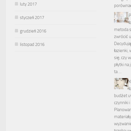
luty 2017
porównać
P
styczeń 2017
ł
metoda si
grudzień 2016
zwrócić 
Decydują
listopad 2016
łazienki,
się, czy 
płytki na
ta …
K
ł
budżet u
czynniki 
Planowan
materiały
wyzwanie
trzeba u