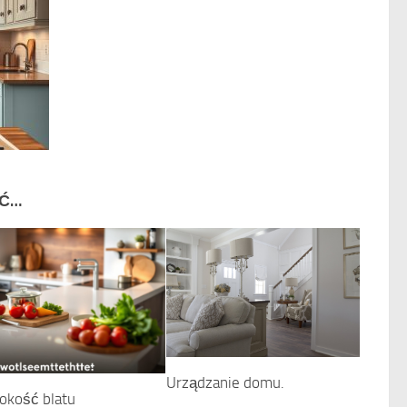
IĆ…
Urządzanie domu.
okość blatu