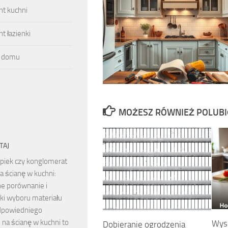
t kuchni
 łazienki
 domu
MOŻESZ RÓWNIEŻ POLUB
TAJ
piek czy konglomerat
a ścianę w kuchni:
ne porównanie i
i wyboru materiału
dpowiedniego
 na ścianę w kuchni to
Wys
Dobieranie ogrodzenia