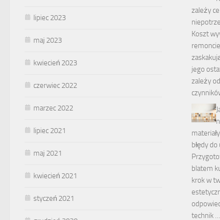
zależy ce
lipiec 2023
niepotrz
Koszt wy
maj 2023
remonci
zaskakuj
kwiecień 2023
jego ost
zależy od
czerwiec 2022
czynnikó
marzec 2022
J
n
lipiec 2021
materiały
błędy do 
maj 2021
Przygoto
blatem k
kwiecień 2021
krok w tw
estetyczn
styczeń 2021
odpowied
technik 