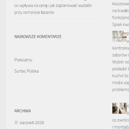
kluczowa
co wpływa na cenę i jak zaplanować wydatki
na trwało
przy remoncie łazienki
funkcjona
Spiek kw
P
NAJNOWSZE KOMENTARZE
w
kontrolo
zatorów i
Polecamy:
Wybór o
podejść 
Surtec Polska
kuchni to
może za
problemo
…
K
ARCHIWA
l
co zwróc
sierpień 2026
i montaż