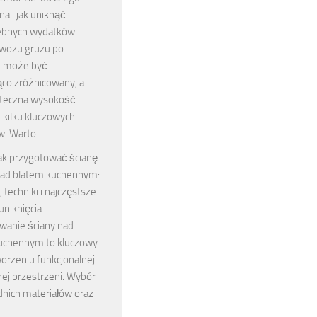
na i jak uniknąć
ebnych wydatków
wozu gruzu po
e może być
ąco zróżnicowany, a
ateczna wysokość
 kilku kluczowych
w. Warto …
ak przygotować ścianę
ad blatem kuchennym:
, techniki i najczęstsze
uniknięcia
wanie ściany nad
uchennym to kluczowy
orzeniu funkcjonalnej i
ej przestrzeni. Wybór
nich materiałów oraz
…