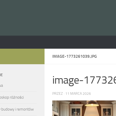
IMAGE-1773261039.JPG
IE
image-177326
wa
PRZEZ
·
11 MARCA 2026
oskop różności
y budowy i remontów