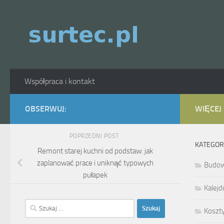
Skip to content
Współpraca i kontakt
OBSERWUJ:
WIĘCEJ
POPRZEDNI POST
KATEGOR
Remont starej kuchni od podstaw: jak
zaplanować prace i uniknąć typowych
Budo
pułapek
Kalejd
Szukaj:
Koszt