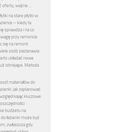
 oferty, ważne …
łytki na stare płytki w
azience – kiedy ta
ę sprawdza i na co
uwagę przy remoncie
c się na remont
 wiele osób zastanawia
warto układać nowe
 już istniejące. Metoda
oszt materiałów do
azienki: jak zaplanować
względniając kluczowe
i oszczędności
ie budżetu na
 do łazienki może być
m, zwłaszcza gdy
względnić różne