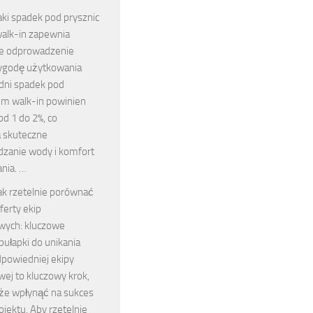
aki spadek pod prysznic
alk-in zapewnia
e odprowadzenie
ygodę użytkowania
ni spadek pod
em walk-in powinien
d 1 do 2%, co
 skuteczne
zanie wody i komfort
nia. …
ak rzetelnie porównać
ferty ekip
ych: kluczowe
 pułapki do unikania
powiedniej ekipy
ej to kluczowy krok,
że wpłynąć na sukces
ojektu. Aby rzetelnie