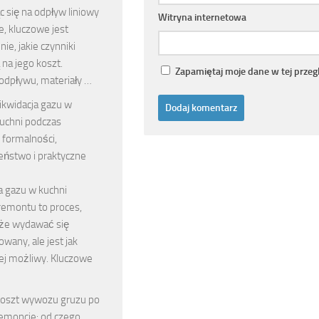
 się na odpływ liniowy
Witryna internetowa
e, kluczowe jest
ie, jakie czynniki
na jego koszt.
Zapamiętaj moje dane w tej przeg
odpływu, materiały …
ikwidacja gazu w
uchni podczas
 formalności,
eństwo i praktyczne
a gazu w kuchni
remontu to proces,
że wydawać się
wany, ale jest jak
iej możliwy. Kluczowe
oszt wywozu gruzu po
emoncie: od czego