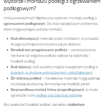
wyborze i montażu podłogi z ogrzewaniem
podłogowym?
Unikaj powszechnych błędów przy wyborze i montażu podłogi z
ogrzewaniem podłogowym
. Oto lista najczęstszych problemów,
które mogą wystąpić podczas montażu:
Brak aklimatyzacji
materiału przed montażem, co prowadzi
do jego puchnięcia lub kurczenia się po ułożeniu.
Niewłaściwe przygotowanie podłoża
– zanieczyszczone,
nierówne lub wilgotne podłoże wpływa na stabilność i
trwałość podłogi.
Brak dylatacji
, czyli szczeliny między krawędziami podłogi a
ścianami, co skutkuje wybrzuszeniami i odkształceniami
.
Źle dobrany podkład
– niewłaściwe materiały mogą wpłynąć
na izolację akustyczną, termiczną oraz trwałość paneli.
Nieprawidłowy montaż listew przypodłogowych
, co może
ograniczać ruchy
podłogi oraz zaburzać estetykę
.
Aby zwiększyć trwałość podłogi, pamiętaj o
dokładnym