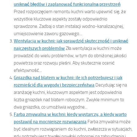
uniknąć błędów i zaplanować funkcjonalną przestrzeń
Przed rozpoczęciem remontu kuchni warto upewnić się, że
wszystkie kluczowe aspekty zostały odpowiednio
sprawdzone. Zadbaj o stan instalacji wodno-kanalizacyjnej,
umiejscowienie zaworu gazowego...
Wentylacja w kuchni: jak sprawdzić skuteczność i uniknąć
najczęstszych problemów
Zła wentylacja w kuchni może
prowadzić do wielu problemów, w tym do obniżonej jakości
powietrza oraz rozwoju pleśni. Aby skutecznie ocenić
efektywność...
Gniazdka nad blatem w kuchni: ile ich potrzebujesz i jak
rozmieścić dla wygody i bezpieczeństwa
Decydując się na
aranżację kuchni, kluczowym aspektem jest odpowiednia
liczba gniazdek nad blatem roboczym. Zwykle minimum to
dwa gniazdka, co umożliwia wygodne...
Farba zmywalna w kuchni: kiedy wystarczy, a kiedy warto
postawić na mocniejsze rozwiązania
Farba zmywalna może
być idealnym rozwiązaniem do kuchni, zwłaszcza w sytuacjach,
gdy potrzebujesz trwałej powłoki odpornej na zabrudzenia i