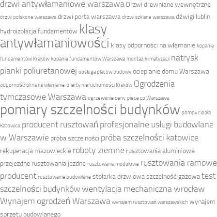
drzwi antywłamaniowe warszawa
Drzwi drewniane wewnętrzne
drzwi porta warszawa
dźwigi lublin
drzwi polskone warszawa
drzwi szklane warszawa
klasy
hydroizolacja fundamentów
antywłamaniowości
klasy odporności na włamanie
kopanie
natrysk
fundamentów Kraków
kopanie fundamentów Warszawa
montaż klimatyzacji
pianki poliuretanowej
ocieplanie domu Warszawa
obsługa placów budowy
Ogrodzenia
odporność okna na włamanie
oferty nieruchomości Kraków
tymczasowe Warszawa
ogrzewanie ceny
piece co Warszawa
pomiary szczelności budynków
pompy ciepła
producent rusztowań
profesjonalne usługi budowlane
Katowice
w Warszawie
próba szczelności katowice
próba szczelności
roboty ziemne
rekuperacja mazowieckie
rusztowania aluminiowe
rusztowania ramowe
przejezdne
rusztowania jezdne
rusztowania modułowe
producent
test
stolarka drzwiowa
szczelność gazowa
rusztowanie budowlane
szczelności budynków
wentylacja mechaniczna wrocław
Wynajem ogrodzeń Warszawa
wynajem
wynajem rusztowań warszawskich
sprzętu budowlanego