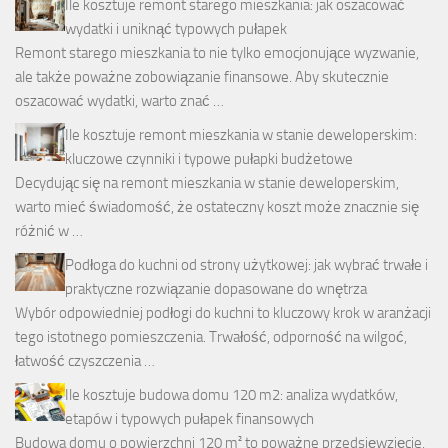
Ile kosztuje remont starego mieszkania: jak oszacować
wydatki i uniknąć typowych pułapek
Remont starego mieszkania to nie tylko emocjonujące wyzwanie,
ale także poważne zobowiązanie finansowe. Aby skutecznie
oszacować wydatki, warto znać …
Ile kosztuje remont mieszkania w stanie deweloperskim:
kluczowe czynniki i typowe pułapki budżetowe
Decydując się na remont mieszkania w stanie deweloperskim,
warto mieć świadomość, że ostateczny koszt może znacznie się
różnić w …
Podłoga do kuchni od strony użytkowej: jak wybrać trwałe i
praktyczne rozwiązanie dopasowane do wnętrza
Wybór odpowiedniej podłogi do kuchni to kluczowy krok w aranżacji
tego istotnego pomieszczenia. Trwałość, odporność na wilgoć,
łatwość czyszczenia …
Ile kosztuje budowa domu 120 m2: analiza wydatków,
etapów i typowych pułapek finansowych
Budowa domu o powierzchni 120 m² to poważne przedsięwzięcie,