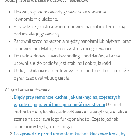
Upewnij się, że przewody grzewcze są starannie i
równomiernie ułożone.
Sprawdź, czy zastosowano odpowiednią izolację termiczną
pod instalacją grzewczą.
Zapewnij szczelne łączenia między panelami lub płytkami oraz
odpowiednie dylatacje między strefami ogrzewania.
Dokładnie dopasuj warstwy podłogi i podkładów, a także
upewnij się, że podłoże jest stabilne i dobrej jakości.
Unikaj układania elementów systemu pod meblami, co może
ograniczać dystrybucję ciepła.
W tym temacie również:
Błędy przy remoncie kuchni: jak uniknąć najczęstszych
wpadek i poprawić funkcjonalność przestrzeni
Remont
kuchni to nie tylko okazja do odświeżenia wnętrza, ale także
szansa na poprawę jego funkcjonalności. Często jednak
popełniamy błędy, które mogą...
Co sprawdzić przed remontem kuchni: kluczowe kroki, by