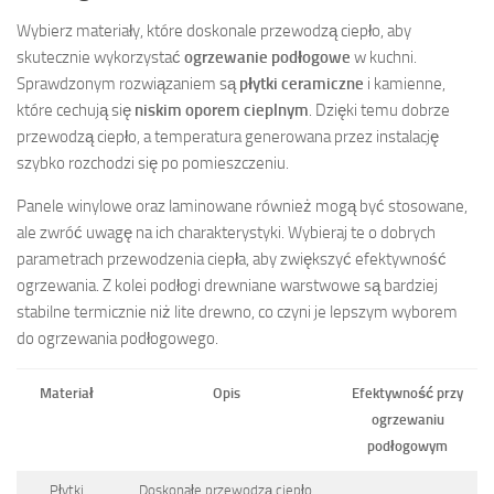
Wybierz materiały, które doskonale przewodzą ciepło, aby
skutecznie wykorzystać
ogrzewanie podłogowe
w kuchni.
Sprawdzonym rozwiązaniem są
płytki ceramiczne
i kamienne,
które cechują się
niskim oporem cieplnym
. Dzięki temu dobrze
przewodzą ciepło, a temperatura generowana przez instalację
szybko rozchodzi się po pomieszczeniu.
Panele winylowe oraz laminowane również mogą być stosowane,
ale zwróć uwagę na ich charakterystyki. Wybieraj te o dobrych
parametrach przewodzenia ciepła, aby zwiększyć efektywność
ogrzewania. Z kolei podłogi drewniane warstwowe są bardziej
stabilne termicznie niż lite drewno, co czyni je lepszym wyborem
do ogrzewania podłogowego.
Materiał
Opis
Efektywność przy
ogrzewaniu
podłogowym
Płytki
Doskonałe przewodzą ciepło,