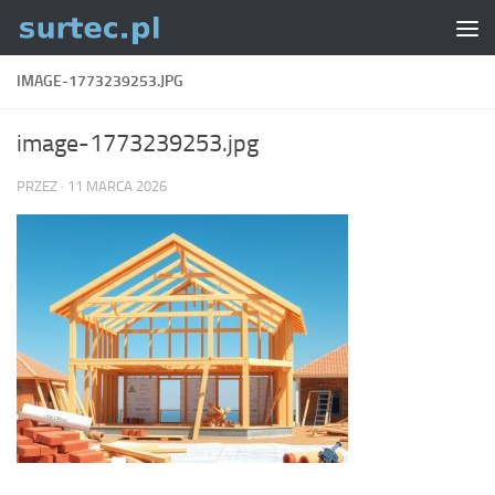
Skip to content
IMAGE-1773239253.JPG
image-1773239253.jpg
PRZEZ
·
11 MARCA 2026