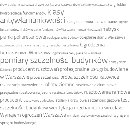
drzwi porta warszawa
dźwigi lublin
drzwi polskone warszawa
drzwi szklane warszawa
klasy
hydroizolacja fundamentów
antywłamaniowości
klasy odporności na włamanie
kopanie
natrysk
fundamentów Kraków
kopanie fundamentów Warszawa
montaż klimatyzacji
pianki poliuretanowej
ocieplanie domu Warszawa
obsługa placów budowy
Ogrodzenia
odporność okna na włamanie
oferty nieruchomości Kraków
tymczasowe Warszawa
ogrzewanie ceny
piece co Warszawa
pomiary szczelności budynków
pompy ciepła
producent rusztowań
profesjonalne usługi budowlane
Katowice
w Warszawie
próba szczelności katowice
próba szczelności
roboty ziemne
rekuperacja mazowieckie
rusztowania aluminiowe
rusztowania ramowe
przejezdne
rusztowania jezdne
rusztowania modułowe
producent
test
stolarka drzwiowa
szczelność gazowa
rusztowanie budowlane
szczelności budynków
wentylacja mechaniczna wrocław
Wynajem ogrodzeń Warszawa
wynajem
wynajem rusztowań warszawskich
sprzętu budowlanego