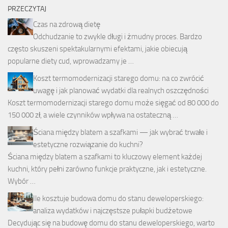
PRZECZYTAJ
Czas na zdrową dietę
Odchudzanie to zwykle długi i żmudny proces. Bardzo
często skuszeni spektakularnymi efektami, jakie obiecują
popularne diety cud, wprowadzamy je …
Koszt termomodernizacji starego domu: na co zwrócić
uwagę i jak planować wydatki dla realnych oszczędności
Koszt termomodernizacji starego domu może sięgać od 80 000 do
150 000 zł, a wiele czynników wpływa na ostateczną …
Ściana między blatem a szafkami — jak wybrać trwałe i
estetyczne rozwiązanie do kuchni?
Ściana między blatem a szafkami to kluczowy element każdej
kuchni, który pełni zarówno funkcje praktyczne, jak i estetyczne.
Wybór …
Ile kosztuje budowa domu do stanu deweloperskiego:
analiza wydatków i najczęstsze pułapki budżetowe
Decydując się na budowę domu do stanu deweloperskiego, warto