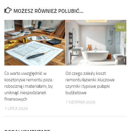
MOŻESZ RÓWNIEŻ POLUBIĆ…
0
Co warto uwzględnić w
Od czego zależy koszt
kosztorysie remontu poza
remontu łazienki: kluczowe
robocizną i materiałami, by
czynniki i typowe pułapki
uniknąć niespodzianek
budżetowe
finansowych
1 SIERPNIA 2026
1 LIPCA 2026