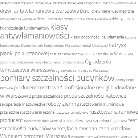
detektor nieszczelności
Docieplanie Warszawa
docieplenie stropodachu metodą wdmuchiwania
drzwi antywłamaniowe warszawa
Drzwi drewniane wewnętrzne
drzwi porta warszawa
dźwigi lublin
drzwi polskone warszawa
drzwi szklane warszawa
klasy
hydroizolacja fundamentów
antywłamaniowości
klasy odporności na włamanie
kopanie
natrysk
fundamentów Kraków
kopanie fundamentów Warszawa
montaż klimatyzacji
pianki poliuretanowej
ocieplanie domu Warszawa
obsługa placów budowy
Ogrodzenia
odporność okna na włamanie
oferty nieruchomości Kraków
tymczasowe Warszawa
ogrzewanie ceny
piece co Warszawa
pomiary szczelności budynków
pompy ciepła
producent rusztowań
profesjonalne usługi budowlane
Katowice
w Warszawie
próba szczelności katowice
próba szczelności
roboty ziemne
rekuperacja mazowieckie
rusztowania aluminiowe
rusztowania ramowe
przejezdne
rusztowania jezdne
rusztowania modułowe
producent
test
stolarka drzwiowa
szczelność gazowa
rusztowanie budowlane
szczelności budynków
wentylacja mechaniczna wrocław
Wynajem ogrodzeń Warszawa
wynajem
wynajem rusztowań warszawskich