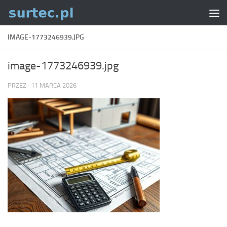
Skip to content
IMAGE-1773246939.JPG
image-1773246939.jpg
PRZEZ
·
11 MARCA 2026