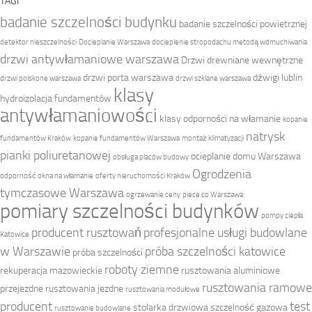
TAGI
badanie szczelności budynku
badanie szczelności powietrznej
detektor nieszczelności
Docieplanie Warszawa
docieplenie stropodachu metodą wdmuchiwania
drzwi antywłamaniowe warszawa
Drzwi drewniane wewnętrzne
drzwi porta warszawa
dźwigi lublin
drzwi polskone warszawa
drzwi szklane warszawa
klasy
hydroizolacja fundamentów
antywłamaniowości
klasy odporności na włamanie
kopanie
natrysk
fundamentów Kraków
kopanie fundamentów Warszawa
montaż klimatyzacji
pianki poliuretanowej
ocieplanie domu Warszawa
obsługa placów budowy
Ogrodzenia
odporność okna na włamanie
oferty nieruchomości Kraków
tymczasowe Warszawa
ogrzewanie ceny
piece co Warszawa
pomiary szczelności budynków
pompy ciepła
producent rusztowań
profesjonalne usługi budowlane
Katowice
w Warszawie
próba szczelności katowice
próba szczelności
roboty ziemne
rekuperacja mazowieckie
rusztowania aluminiowe
rusztowania ramowe
przejezdne
rusztowania jezdne
rusztowania modułowe
producent
test
stolarka drzwiowa
szczelność gazowa
rusztowanie budowlane