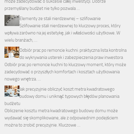
może zadecydować o sukcesie całej inwestycji. Dobrze
przemyślany budżet nie tylko pozwala …
Elementy ze stali nierdzewnej – szlifowanie
Szlifowanie stali nierdzewnej to kluczowy proces, który
wpływa zarówno na jej estetykę, jak i właściwości użytkowe. W
wielu branżach, …
Odbiór prac po remoncie kuchni: praktyczna lista kontrolna
do wykrywania usterek i zabezpieczenia praw inwestora
Odbiór prac po remoncie kuchni to kluczowy moment, który może
zadecydować o przyszłych komfortach i kosztach użytkowania
nowego wnętrza. …
Jak precyzyjnie obliczyć koszt metra kwadratowego
budowy domu i uniknąć typowych błędów planowania
budżetu
Obliczenie kosztu metra kwadratowego budowy domu może
wydawać się skomplikowane, ale z odpowiednim podejściem
można to zrobić precyzyjnie. Kluczowe …