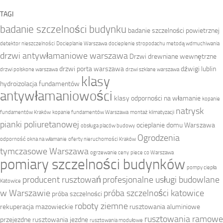
TAGI
badanie szczelności budynku
badanie szczelności powietrznej
detektor nieszczelności
Docieplanie Warszawa
docieplenie stropodachu metodą wdmuchiwania
drzwi antywłamaniowe warszawa
Drzwi drewniane wewnętrzne
drzwi porta warszawa
dźwigi lublin
drzwi polskone warszawa
drzwi szklane warszawa
klasy
hydroizolacja fundamentów
antywłamaniowości
klasy odporności na włamanie
kopanie
natrysk
fundamentów Kraków
kopanie fundamentów Warszawa
montaż klimatyzacji
pianki poliuretanowej
ocieplanie domu Warszawa
obsługa placów budowy
Ogrodzenia
odporność okna na włamanie
oferty nieruchomości Kraków
tymczasowe Warszawa
ogrzewanie ceny
piece co Warszawa
pomiary szczelności budynków
pompy ciepła
producent rusztowań
profesjonalne usługi budowlane
Katowice
w Warszawie
próba szczelności katowice
próba szczelności
roboty ziemne
rekuperacja mazowieckie
rusztowania aluminiowe
rusztowania ramowe
przejezdne
rusztowania jezdne
rusztowania modułowe