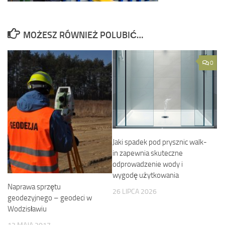
MOŻESZ RÓWNIEŻ POLUBIĆ…
0
Jaki spadek pod prysznic walk-
in zapewnia skuteczne
odprowadzenie wody i
wygodę użytkowania
Naprawa sprzętu
26 LIPCA 2026
geodezyjnego – geodeci w
Wodzisławiu