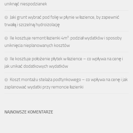
uniknąć niespodzianek
Jaki grunt wybrać pod folię w płynie w łazience, by zapewnić
trwałą i szczelną hydroizolację
Ile kosztuje remont łazienki 4m²: podział wydatków i sposoby
uniknięcia nieplanowanych kosztów
Ile kosztuje położenie płytek w łazience – co wpływa na cenę i
jak unikać dodatkowych wydatków
Koszt montażu stelaża podtynkowego – co wpływa na cenę i jak
zaplanować wydatki przy remoncie łazienki
NAJNOWSZE KOMENTARZE