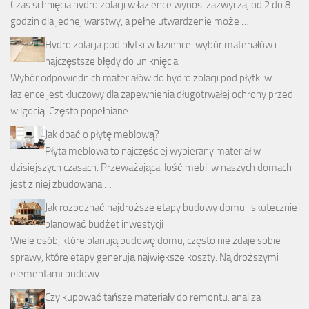
Czas schnięcia hydroizolacji w łazience wynosi zazwyczaj od 2 do 8
godzin dla jednej warstwy, a pełne utwardzenie może …
Hydroizolacja pod płytki w łazience: wybór materiałów i
najczęstsze błędy do uniknięcia
Wybór odpowiednich materiałów do hydroizolacji pod płytki w
łazience jest kluczowy dla zapewnienia długotrwałej ochrony przed
wilgocią. Często popełniane …
Jak dbać o płytę meblową?
Płyta meblowa to najczęściej wybierany materiał w
dzisiejszych czasach. Przeważająca ilość mebli w naszych domach
jest z niej zbudowana …
Jak rozpoznać najdroższe etapy budowy domu i skutecznie
planować budżet inwestycji
Wiele osób, które planują budowę domu, często nie zdaje sobie
sprawy, które etapy generują największe koszty. Najdroższymi
elementami budowy …
Czy kupować tańsze materiały do remontu: analiza