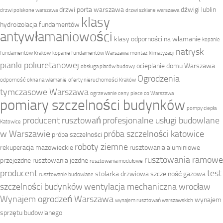
drzwi porta warszawa
dźwigi lublin
drzwi polskone warszawa
drzwi szklane warszawa
klasy
hydroizolacja fundamentów
antywłamaniowości
klasy odporności na włamanie
kopanie
natrysk
fundamentów Kraków
kopanie fundamentów Warszawa
montaż klimatyzacji
pianki poliuretanowej
ocieplanie domu Warszawa
obsługa placów budowy
Ogrodzenia
odporność okna na włamanie
oferty nieruchomości Kraków
tymczasowe Warszawa
ogrzewanie ceny
piece co Warszawa
pomiary szczelności budynków
pompy ciepła
producent rusztowań
profesjonalne usługi budowlane
Katowice
w Warszawie
próba szczelności katowice
próba szczelności
roboty ziemne
rekuperacja mazowieckie
rusztowania aluminiowe
rusztowania ramowe
przejezdne
rusztowania jezdne
rusztowania modułowe
producent
test
stolarka drzwiowa
szczelność gazowa
rusztowanie budowlane
szczelności budynków
wentylacja mechaniczna wrocław
Wynajem ogrodzeń Warszawa
wynajem
wynajem rusztowań warszawskich
sprzętu budowlanego