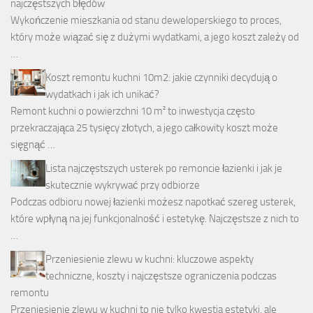
najczęstszych błędów
Wykończenie mieszkania od stanu deweloperskiego to proces,
który może wiązać się z dużymi wydatkami, a jego koszt zależy od
…
Koszt remontu kuchni 10m2: jakie czynniki decydują o
wydatkach i jak ich unikać?
Remont kuchni o powierzchni 10 m² to inwestycja często
przekraczająca 25 tysięcy złotych, a jego całkowity koszt może
sięgnąć …
Lista najczęstszych usterek po remoncie łazienki i jak je
skutecznie wykrywać przy odbiorze
Podczas odbioru nowej łazienki możesz napotkać szereg usterek,
które wpłyną na jej funkcjonalność i estetykę. Najczęstsze z nich to
…
Przeniesienie zlewu w kuchni: kluczowe aspekty
techniczne, koszty i najczęstsze ograniczenia podczas
remontu
Przeniesienie zlewu w kuchni to nie tylko kwestia estetyki, ale