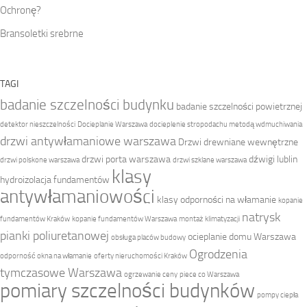
Ochronę?
Bransoletki srebrne
TAGI
badanie szczelności budynku
badanie szczelności powietrznej
detektor nieszczelności
Docieplanie Warszawa
docieplenie stropodachu metodą wdmuchiwania
drzwi antywłamaniowe warszawa
Drzwi drewniane wewnętrzne
drzwi porta warszawa
dźwigi lublin
drzwi polskone warszawa
drzwi szklane warszawa
klasy
hydroizolacja fundamentów
antywłamaniowości
klasy odporności na włamanie
kopanie
natrysk
fundamentów Kraków
kopanie fundamentów Warszawa
montaż klimatyzacji
pianki poliuretanowej
ocieplanie domu Warszawa
obsługa placów budowy
Ogrodzenia
odporność okna na włamanie
oferty nieruchomości Kraków
tymczasowe Warszawa
ogrzewanie ceny
piece co Warszawa
pomiary szczelności budynków
pompy ciepła