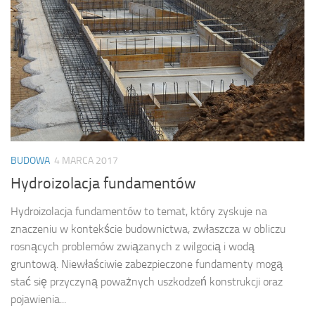
BUDOWA
4 MARCA 2017
Hydroizolacja fundamentów
Hydroizolacja fundamentów to temat, który zyskuje na
znaczeniu w kontekście budownictwa, zwłaszcza w obliczu
rosnących problemów związanych z wilgocią i wodą
gruntową. Niewłaściwie zabezpieczone fundamenty mogą
stać się przyczyną poważnych uszkodzeń konstrukcji oraz
pojawienia...