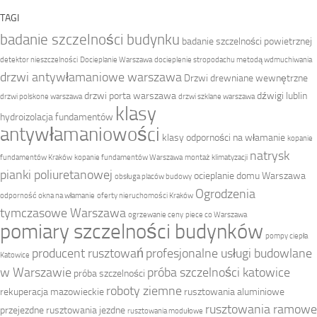
TAGI
badanie szczelności budynku
badanie szczelności powietrznej
detektor nieszczelności
Docieplanie Warszawa
docieplenie stropodachu metodą wdmuchiwania
drzwi antywłamaniowe warszawa
Drzwi drewniane wewnętrzne
drzwi porta warszawa
dźwigi lublin
drzwi polskone warszawa
drzwi szklane warszawa
klasy
hydroizolacja fundamentów
antywłamaniowości
klasy odporności na włamanie
kopanie
natrysk
fundamentów Kraków
kopanie fundamentów Warszawa
montaż klimatyzacji
pianki poliuretanowej
ocieplanie domu Warszawa
obsługa placów budowy
Ogrodzenia
odporność okna na włamanie
oferty nieruchomości Kraków
tymczasowe Warszawa
ogrzewanie ceny
piece co Warszawa
pomiary szczelności budynków
pompy ciepła
producent rusztowań
profesjonalne usługi budowlane
Katowice
w Warszawie
próba szczelności katowice
próba szczelności
roboty ziemne
rekuperacja mazowieckie
rusztowania aluminiowe
rusztowania ramowe
przejezdne
rusztowania jezdne
rusztowania modułowe