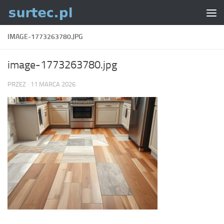
Skip to content
IMAGE-1773263780.JPG
image-1773263780.jpg
PRZEZ
·
11 MARCA 2026