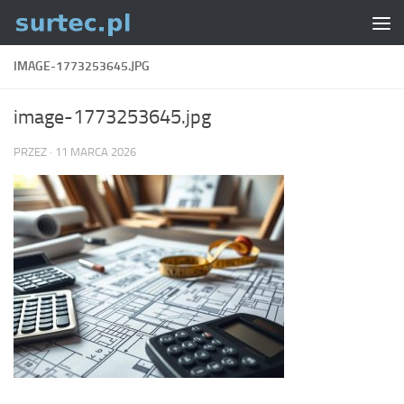
Skip to content
IMAGE-1773253645.JPG
image-1773253645.jpg
PRZEZ
·
11 MARCA 2026