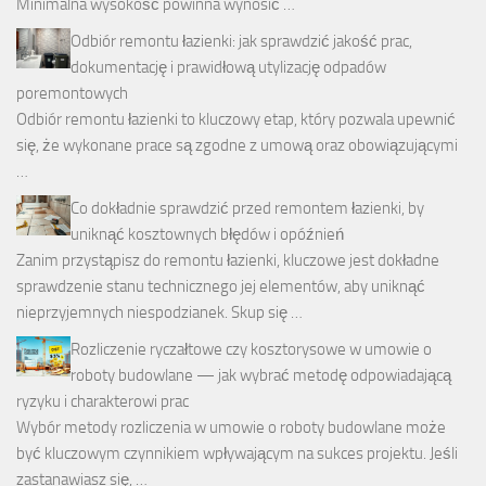
Minimalna wysokość powinna wynosić …
Odbiór remontu łazienki: jak sprawdzić jakość prac,
dokumentację i prawidłową utylizację odpadów
poremontowych
Odbiór remontu łazienki to kluczowy etap, który pozwala upewnić
się, że wykonane prace są zgodne z umową oraz obowiązującymi
…
Co dokładnie sprawdzić przed remontem łazienki, by
uniknąć kosztownych błędów i opóźnień
Zanim przystąpisz do remontu łazienki, kluczowe jest dokładne
sprawdzenie stanu technicznego jej elementów, aby uniknąć
nieprzyjemnych niespodzianek. Skup się …
Rozliczenie ryczałtowe czy kosztorysowe w umowie o
roboty budowlane — jak wybrać metodę odpowiadającą
ryzyku i charakterowi prac
Wybór metody rozliczenia w umowie o roboty budowlane może
być kluczowym czynnikiem wpływającym na sukces projektu. Jeśli
zastanawiasz się, …