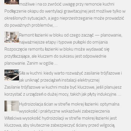
możliwe i na co zwrócić uwagę przy remoncie kuchni
Podłączenie okapu do wentylacji grawitacyjnej jest możliwe tylko w
określonych sytuacjach, a jego nieprzestrzeganie może prowadzić
do poważnych problemów, …
Remont łazienki w bloku od czego zacząć — planowanie,
najważniejsze etapy i typowe pułapki do omijania
Rozpoczęcie remontu łazienki w bloku może wydawać się
przytłaczające, ale kluczem do sukcesu jest odpowiednie
planowanie. Zanim w ogóle …
Siła w kuchni: kiedy warto rozważyć zasilanie trójfazowe i
jak uniknąć przeciążeń instalacji elektrycznej
Zasilanie trójfazowe w kuchni może być kluczowe, jeśli planujesz
korzystać z urządzeń o dużej mocy, takich jak płyty indukcyjne. …
Hydroizolacja ścian w strefie mokrej łazienki: optymalna
wysokość i praktyczne wskazówki zabezpieczenia
Właściwa wysokość hydroizolacji w strefie mokrej łazienki jest
kluczowa, aby skutecznie zabezpieczyć ściany przed wilgocią.