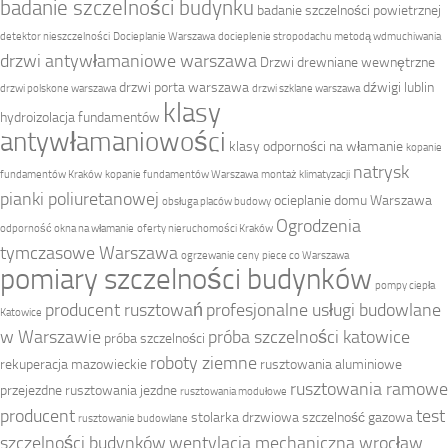
badanie szczelności budynku
badanie szczelności powietrznej
detektor nieszczelności
Docieplanie Warszawa
docieplenie stropodachu metodą wdmuchiwania
drzwi antywłamaniowe warszawa
Drzwi drewniane wewnętrzne
drzwi porta warszawa
dźwigi lublin
drzwi polskone warszawa
drzwi szklane warszawa
klasy
hydroizolacja fundamentów
antywłamaniowości
klasy odporności na włamanie
kopanie
natrysk
fundamentów Kraków
kopanie fundamentów Warszawa
montaż klimatyzacji
pianki poliuretanowej
ocieplanie domu Warszawa
obsługa placów budowy
Ogrodzenia
odporność okna na włamanie
oferty nieruchomości Kraków
tymczasowe Warszawa
ogrzewanie ceny
piece co Warszawa
pomiary szczelności budynków
pompy ciepła
producent rusztowań
profesjonalne usługi budowlane
Katowice
w Warszawie
próba szczelności katowice
próba szczelności
roboty ziemne
rekuperacja mazowieckie
rusztowania aluminiowe
rusztowania ramowe
przejezdne
rusztowania jezdne
rusztowania modułowe
producent
test
stolarka drzwiowa
szczelność gazowa
rusztowanie budowlane
szczelności budynków
wentylacja mechaniczna wrocław