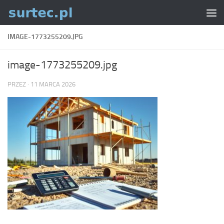
Skip to content
IMAGE-1773255209.JPG
image-1773255209.jpg
PRZEZ
·
11 MARCA 2026