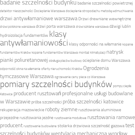
badanie szczelności budynku
badanie szczelności powietrznej
detektor nieszczelności
Docieplanie Warszawa
docieplenie stropodachu metodą wdmuchiwania
drzwi antywłamaniowe warszawa
Drzwi drewniane wewnętrzne
drzwi porta warszawa
dźwigi lublin
drzwi polskone warszawa
drzwi szklane warszawa
klasy
hydroizolacja fundamentów
antywłamaniowości
klasy odporności na włamanie
kopanie
natrysk
fundamentów Kraków
kopanie fundamentów Warszawa
montaż klimatyzacji
pianki poliuretanowej
ocieplanie domu Warszawa
obsługa placów budowy
Ogrodzenia
odporność okna na włamanie
oferty nieruchomości Kraków
tymczasowe Warszawa
ogrzewanie ceny
piece co Warszawa
pomiary szczelności budynków
pompy ciepła
producent rusztowań
profesjonalne usługi budowlane
Katowice
w Warszawie
próba szczelności katowice
próba szczelności
roboty ziemne
rekuperacja mazowieckie
rusztowania aluminiowe
rusztowania ramowe
przejezdne
rusztowania jezdne
rusztowania modułowe
producent
test
stolarka drzwiowa
szczelność gazowa
rusztowanie budowlane
szczelności budynków
wentylacja mechaniczna wrocław