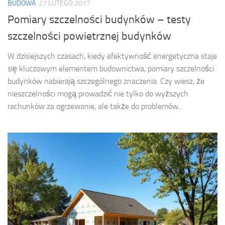
BUDOWA
27 LUTEGO 2017
Pomiary szczelności budynków – testy
szczelności powietrznej budynków
W dzisiejszych czasach, kiedy efektywność energetyczna staje
się kluczowym elementem budownictwa, pomiary szczelności
budynków nabierają szczególnego znaczenia. Czy wiesz, że
nieszczelności mogą prowadzić nie tylko do wyższych
rachunków za ogrzewanie, ale także do problemów...