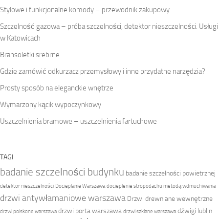
Stylowe i funkcjonalne komody – przewodnik zakupowy
Szczelność gazowa – próba szczelności, detektor nieszczelności. Usługi
w Katowicach
Bransoletki srebrne
Gdzie zamówić odkurzacz przemysłowy i inne przydatne narzędzia?
Prosty sposób na eleganckie wnętrze
Wymarzony kącik wypoczynkowy
Uszczelnienia bramowe – uszczelnienia fartuchowe
TAGI
badanie szczelności budynku
badanie szczelności powietrznej
detektor nieszczelności
Docieplanie Warszawa
docieplenie stropodachu metodą wdmuchiwania
drzwi antywłamaniowe warszawa
Drzwi drewniane wewnętrzne
drzwi porta warszawa
dźwigi lublin
drzwi polskone warszawa
drzwi szklane warszawa