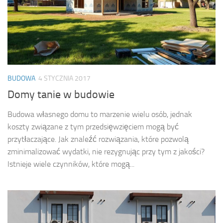
BUDOWA
4 STYCZNIA 2017
Domy tanie w budowie
Budowa własnego domu to marzenie wielu osób, jednak
koszty związane z tym przedsięwzięciem mogą być
przytłaczające. Jak znaleźć rozwiązania, które pozwolą
zminimalizować wydatki, nie rezygnując przy tym z jakości?
Istnieje wiele czynników, które mogą...