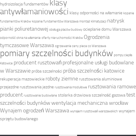
klasy
hydroizolacja fundamentów
antywłamaniowości
klasy odporności na włamanie
kopanie
natrysk
fundamentów Kraków
kopanie fundamentów Warszawa
montaż klimatyzacji
pianki poliuretanowej
ocieplanie domu Warszawa
obsługa placów budowy
Ogrodzenia
odporność okna na włamanie
oferty nieruchomości Kraków
tymczasowe Warszawa
ogrzewanie ceny
piece co Warszawa
pomiary szczelności budynków
pompy ciepła
producent rusztowań
profesjonalne usługi budowlane
Katowice
w Warszawie
próba szczelności katowice
próba szczelności
roboty ziemne
rekuperacja mazowieckie
rusztowania aluminiowe
rusztowania ramowe
przejezdne
rusztowania jezdne
rusztowania modułowe
producent
test
stolarka drzwiowa
szczelność gazowa
rusztowanie budowlane
szczelności budynków
wentylacja mechaniczna wrocław
Wynajem ogrodzeń Warszawa
wynajem
wynajem rusztowań warszawskich
sprzętu budowlanego