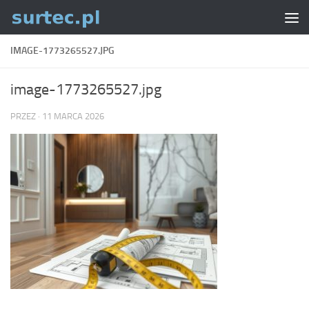
Skip to content
IMAGE-1773265527.JPG
image-1773265527.jpg
PRZEZ
·
11 MARCA 2026