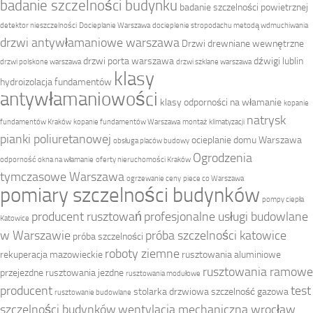
badanie szczelności budynku
badanie szczelności powietrznej
detektor nieszczelności
Docieplanie Warszawa
docieplenie stropodachu metodą wdmuchiwania
drzwi antywłamaniowe warszawa
Drzwi drewniane wewnętrzne
drzwi porta warszawa
dźwigi lublin
drzwi polskone warszawa
drzwi szklane warszawa
klasy
hydroizolacja fundamentów
antywłamaniowości
klasy odporności na włamanie
kopanie
natrysk
fundamentów Kraków
kopanie fundamentów Warszawa
montaż klimatyzacji
pianki poliuretanowej
ocieplanie domu Warszawa
obsługa placów budowy
Ogrodzenia
odporność okna na włamanie
oferty nieruchomości Kraków
tymczasowe Warszawa
ogrzewanie ceny
piece co Warszawa
pomiary szczelności budynków
pompy ciepła
producent rusztowań
profesjonalne usługi budowlane
Katowice
w Warszawie
próba szczelności katowice
próba szczelności
roboty ziemne
rekuperacja mazowieckie
rusztowania aluminiowe
rusztowania ramowe
przejezdne
rusztowania jezdne
rusztowania modułowe
producent
test
stolarka drzwiowa
szczelność gazowa
rusztowanie budowlane
szczelności budynków
wentylacja mechaniczna wrocław